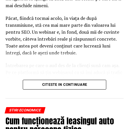
mai deschide nimeni.
Păcat, fiindcă tocmai acolo, în viața de după
transmisiune, stă cea mai mare parte din valoarea lui
pentru SEO. Un webinar e, în fond, două mii de cuvinte
vorbite, câteva întrebări reale și răspunsuri concrete.
Toate astea pot deveni conținut care lucrează luni
întregi, dacă le așezi unde trebuie.
Întrebarea pe care o aud des de la clienți sună cam așa.
Pe ce platformă să țin webinarul ca să îmi aducă și trafic
din Google, nu doar lead-uri pe moment? Răspunsul
CITESTE IN CONTINUARE
scurt e că platforma contează, dar nu în felul în care
cred ei.
Nu cel mai tare software câștigă, ci acela care îți lasă
STIRI ECONOMICE
conținutul liber, indexabil și ușor de reutilizat. Hai să o
Cum funcționează leasingul auto
luăm pe îndelete, fiindcă diferențele dintre opțiuni sunt
mai subtile decât par la prima vedere.