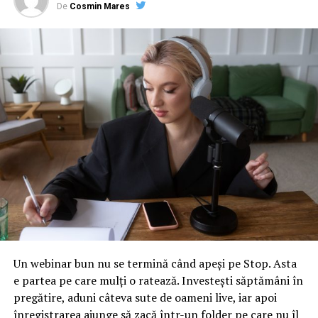
De
Cosmin Mares
NU RATATI
De neimaginat! Câți bani au fost cheltuiți pe Catedrala
Neamului
Un webinar bun nu se termină când apeși pe Stop. Asta
e partea pe care mulți o ratează. Investești săptămâni în
pregătire, aduni câteva sute de oameni live, iar apoi
înregistrarea ajunge să zacă într-un folder pe care nu îl