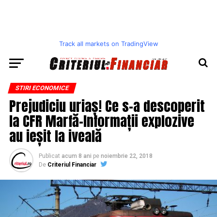
Track all markets on TradingView
STIRI ECONOMICE
Prejudiciu uriaș! Ce s-a descoperit
la CFR Marfă-Informații explozive
au ieșit la iveală
Publicat
acum 8 ani
pe
noiembrie 22, 2018
De
Criteriul Financiar