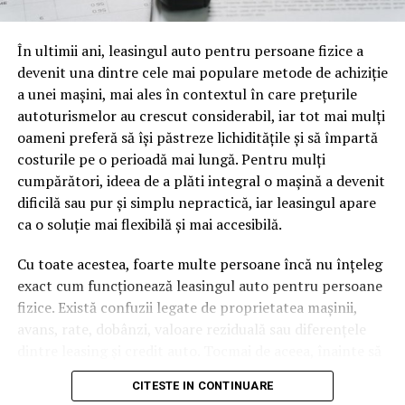
oamenii cu adevărat. Dacă transcrierea ajunge pe o
pagină de pe site-ul tău, ai dintr-odată două mii de
În ultimii ani, leasingul auto pentru persoane fizice a
cuvinte tematice, scrise exact în limbajul în care se
devenit una dintre cele mai populare metode de achiziție
caută.
a unei mașini, mai ales în contextul în care prețurile
Apoi vine partea de comportament. O pagină pe care
autoturismelor au crescut considerabil, iar tot mai mulți
vizitatorii stau zece, cincisprezece minute ca să
oameni preferă să își păstreze lichiditățile și să împartă
urmărească replay-ul trimite un semnal greu de ignorat.
costurile pe o perioadă mai lungă. Pentru mulți
Google nu îți măsoară direct satisfacția, însă timpul
cumpărători, ideea de a plăti integral o mașină a devenit
petrecut, scrollul și revenirile spun ceva despre cât de
dificilă sau pur și simplu nepractică, iar leasingul apare
util e materialul.
ca o soluție mai flexibilă și mai accesibilă.
Și mai e ceva ce se uită ușor. Un webinar reușit atrage
Cu toate acestea, foarte multe persoane încă nu înțeleg
linkuri aproape de la sine. Cineva îl menționează într-un
exact cum funcționează leasingul auto pentru persoane
newsletter, altcineva îl citează într-un articol, un
fizice. Există confuzii legate de proprietatea mașinii,
partener îl trimite în comunitatea lui. Fiecare astfel de
avans, rate, dobânzi, valoare reziduală sau diferențele
mențiune e o cărămidă pusă la autoritatea domeniului
dintre leasing și credit auto. Tocmai de aceea, înainte să
tău, iar autoritatea e moneda forte în SEO.
semnezi orice contract, este important să înțelegi clar
CITESTE IN CONTINUARE
mecanismul acestui tip de finanțare și să știi la ce să fii