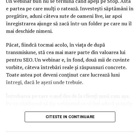
Un webinar bun nu se termină când apeși pe Stop. Asta
e partea pe care mulți o ratează. Investești săptămâni în
pregătire, aduni câteva sute de oameni live, iar apoi
înregistrarea ajunge să zacă într-un folder pe care nu îl
mai deschide nimeni.
Păcat, fiindcă tocmai acolo, în viața de după
transmisiune, stă cea mai mare parte din valoarea lui
pentru SEO. Un webinar e, în fond, două mii de cuvinte
vorbite, câteva întrebări reale și răspunsuri concrete.
Toate astea pot deveni conținut care lucrează luni
întregi, dacă le așezi unde trebuie.
Întrebarea pe care o aud des de la clienți sună cam așa.
Pe ce platformă să țin webinarul ca să îmi aducă și trafic
din Google, nu doar lead-uri pe moment? Răspunsul
CITESTE IN CONTINUARE
scurt e că platforma contează, dar nu în felul în care
cred ei.
Nu cel mai tare software câștigă, ci acela care îți lasă