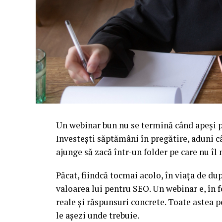
Un webinar bun nu se termină când apeși pe
Investești săptămâni în pregătire, aduni c
ajunge să zacă într-un folder pe care nu î
Păcat, fiindcă tocmai acolo, în viața de d
valoarea lui pentru SEO. Un webinar e, în f
reale și răspunsuri concrete. Toate astea p
le așezi unde trebuie.