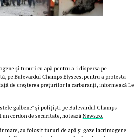
mogene şi tunuri cu apă pentru a-i dispersa pe
ătă, pe Bulevardul Champs Elysees, pentru a protesta
ţă de creşterea preţurilor la carburanţi, informează Le
vestele galbene” şi poliţişti pe Bulevardul Champs
t un cordon de securitate, notează
News.ro.
r mare, au folosit tunuri de apă şi gaze lacrimogene