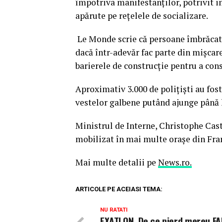
împotriva manifestanţilor, potrivit i
apărute pe reţelele de socializare.
Le Monde scrie că persoane îmbrăcate 
dacă într-adevăr fac parte din mişcare
barierele de construcţie pentru a cons
Aproximativ 3.000 de poliţişti au fos
vestelor galbene putând ajunge până la
Ministrul de Interne, Christophe Cast
mobilizat în mai multe oraşe din Franţ
Mai multe detalii pe
News.ro.
ARTICOLE PE ACEIASI TEMA:
NU RATATI
EXATLON. De ce pierd mereu FAI