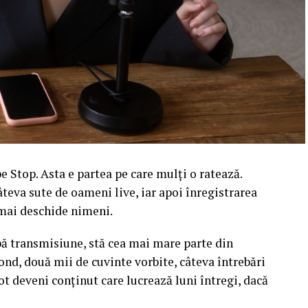
 Stop. Asta e partea pe care mulți o ratează.
âteva sute de oameni live, iar apoi înregistrarea
l mai deschide nimeni.
upă transmisiune, stă cea mai mare parte din
ond, două mii de cuvinte vorbite, câteva întrebări
ot deveni conținut care lucrează luni întregi, dacă