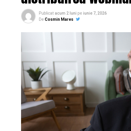
Publicat
acum 2 luni
pe
iunie 7, 2026
De
Cosmin Mares