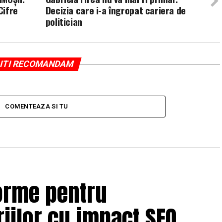
Cifre
Decizia care i-a îngropat cariera de
politician
ITI RECOMANDAM
COMENTEAZA SI TU
orme pentru
iilor cu impact SEO