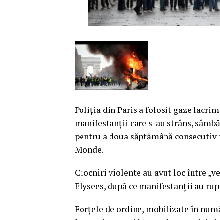
Poliţia din Paris a folosit gaze lacri
manifestanţii care s-au strâns, sâmb
pentru a doua săptămână consecutiv fa
Monde.
Ciocniri violente au avut loc între „
Elysees, după ce manifestanţii au rup
Forţele de ordine, mobilizate în numă