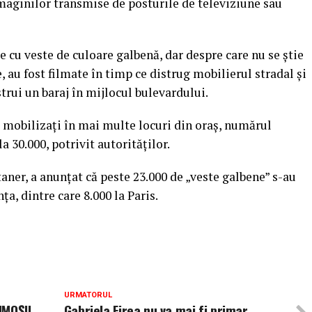
maginilor transmise de posturile de televiziune sau
cu veste de culoare galbenă, dar despre care nu se ştie
, au fost filmate în timp ce distrug mobilierul stradal şi
trui un baraj în mijlocul bulevardului.
t mobilizaţi în mai multe locuri din oraş, numărul
 30.000, potrivit autorităţilor.
aner, a anunţat că peste 23.000 de „veste galbene” s-au
a, dintre care 8.000 la Paris.
URMATORUL
MOȘII.
Gabriela Firea nu va mai fi primar.