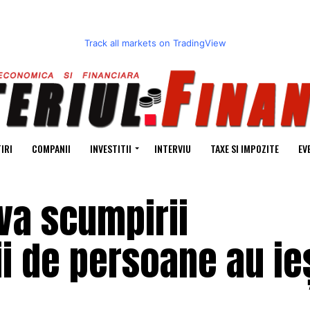
Track all markets on TradingView
IRI
COMPANII
INVESTITII
INTERVIU
TAXE SI IMPOZITE
EV
va scumpirii
i de persoane au ieș