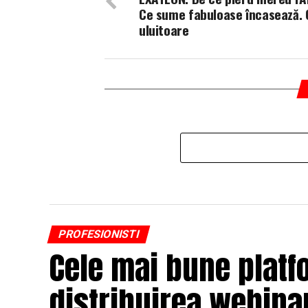
Ce sume fabuloase încasează. 
uluitoare
PROFESIONISTI
Cele mai bune platf
distribuirea webinar