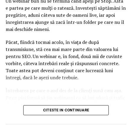
Un webinar bun nu se termină când apeși pe Stop. Asta
e partea pe care mulți o ratează. Investești săptămâni în
pregătire, aduni câteva sute de oameni live, iar apoi
înregistrarea ajunge să zacă într-un folder pe care nu îl
mai deschide nimeni.
Păcat, fiindcă tocmai acolo, în viața de după
transmisiune, stă cea mai mare parte din valoarea lui
pentru SEO. Un webinar e, în fond, două mii de cuvinte
vorbite, câteva întrebări reale și răspunsuri concrete.
Toate astea pot deveni conținut care lucrează luni
întregi, dacă le așezi unde trebuie.
Întrebarea pe care o aud des de la clienți sună cam așa.
Pe ce platformă să țin webinarul ca să îmi aducă și trafic
din Google, nu doar lead-uri pe moment? Răspunsul
CITESTE IN CONTINUARE
scurt e că platforma contează, dar nu în felul în care
cred ei.
Nu cel mai tare software câștigă, ci acela care îți lasă