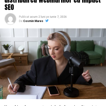
SEO
Publicat
acum 2 luni
pe
iunie 7, 2026
De
Cosmin Mares