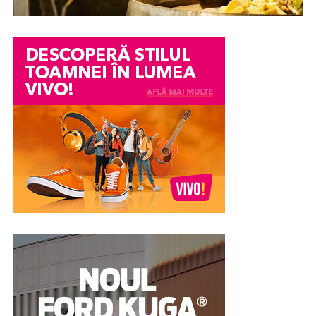
simplifica mult acest proces. De exemplu, în cazul
AnuntulNational.ro
. Aceasta reprezintă o soluție
AutoStark
, fiecare autoturism are integrat un simulator
Diferența dintre a trimite oamenii pe YouTube și a
digitală modernă, concepută exclusiv pentru a simplifica
de rate, ceea ce permite cumpărătorului să înțeleagă
găzdui videoul pe pagina ta e uriașă pentru autoritatea
la maximum acest proces birocratic. Misiunea
mai bine cum arată finanțarea înainte de a lua o decizie.
site-ului. Când embedezi corect și adaugi schema
platformei pleacă de la un principiu corect:
VideoObject în format JSON-LD, propriul tău domeniu
transparența cerută de Uniunea Europeană nu ar trebui
Avansul – de ce este atât de important
poate apărea în caruselul video din Google, nu canalul
să devină niciodată o povară financiară sau
de YouTube.
administrativă pentru beneficiar. Astfel, portalul oferă
În majoritatea cazurilor, leasingul presupune plata unui
un serviciu complet de
Publicare anunturi fonduri
avans. Acesta reprezintă suma plătită la începutul
Mai mult, proprietatea SeekToAction din schemă
europene gratuit
, permițând managerilor de proiect să
contractului și influențează direct rata lunară și costul
permite ca momentele cheie ale webinarului să apară
își îndeplinească obligațiile legale fără niciun cost
total al finanțării.
direct în rezultate, cu link către secunda exactă. Practic,
ascuns, abonament sau taxă de publicare.
pagina ta, nu youtube.com, capătă vizibilitatea și clickul.
Un avans mai mare poate însemna:
Pentru un business, distincția asta e tot, fiindcă traficul
Eficiență, rapiditate și conformitate
ajunge acasă, nu la altcineva.
rate lunare mai mici
în 3 pași
cost total redus
Platformele care chiar mută
Modul de funcționare al platformei este extrem de
aprobare mai ușoară
acul
intuitiv și conceput pentru a economisi timp. În mai
puțin de cinci minute, întregul proces este finalizat:
presiune financiară mai mică pe termen lung