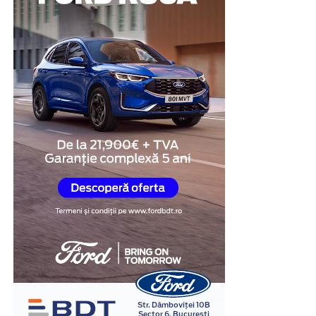
Am grupat opțiunile după ce fac bine, fiindcă cea mai
În schimb, un avans foarte mic sau lipsa lui pot duce la
bună platformă depinde mereu de ce vrei să obții. O să
Pasul 1:
Utilizatorul își creează un cont gratuit,
rate mai mari și la un cost total mai ridicat.
fiu sincer și pe unde am rezerve, ca să nu rămâi cu
selectează județul în care se implementează
impresia că toate sunt egale.
proiectul, adaugă titlul și încarcă documentul oficial
Totuși, este important să existe echilibru. Nu este
(comunicatul de presă) în format PDF.
recomandat nici să îți consumi toate economiile doar
YouTube și YouTube Live
Pasul 2:
Din momentul încărcării, anunțul devine
pentru avans, pentru că după cumpărare apar și alte
public instantaneu. Nu există timpi de așteptare
costuri:
Greu de ignorat. YouTube e al doilea motor de căutare
pentru aprobări manuale; sistemul asociază imediat
din lume și, în plus, conținutul de acolo hrănește din ce
un URL unic și o dată de publicare oficială.
asigurări
în ce mai mult răspunsurile AI cu video citat. Pentru
distribuție și descoperire pură, e cam imbatabil.
Pasul 3:
Cel mai mare avantaj pentru beneficiari
combustibil
este generarea automată a dovezilor de publicare
revizii
Capcana e că tot traficul și autoritatea se duc spre
în format PNG. Aceste documente atestă clar
canalul tău, nu spre site. Soluția pe care o recomand
taxe
prezența online a anunțului și respectă la virgulă
aproape mereu e să postezi pe YouTube și, în paralel, să
cerințele din manualele de identitate vizuală.
eventuale reparații
embedezi același video pe o pagină proprie, cu
Având acces la un instrument dedicat pentru
Publicitate
transcriere și schemă. Iei astfel ce e mai bun din ambele
Leasingul sănătos este cel care îți oferă confort
gratuita proiecte fonduri europene
, antreprenorii își
variante, fără să renunți la nimic.
financiar, nu cel care te obligă să trăiești permanent la
pot redirecționa resursele financiare și energia acolo
limită.