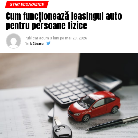
STIRI ECONOMICE
conținutul liber, indexabil și ușor de reutilizat. Hai să o
Cum funcționează leasingul auto
luăm pe îndelete, fiindcă diferențele dintre opțiuni sunt
mai subtile decât par la prima vedere.
pentru persoane fizice
De ce un webinar bine găzduit
Publicat
acum 3 luni
pe
mai 23, 2026
De
b2bseo
ajunge să conteze pentru
Google
Motoarele de căutare nu văd un video în sensul în care îl
vezi tu. Ele citesc text, metadate și semnale despre cum
interacționează oamenii cu pagina. Un webinar devine
relevant pentru SEO abia când îl traduci într-o formă pe
care un crawler o poate parcurge.
Gândește-te la o sesiune de patruzeci de minute despre,
să zicem, fiscalitatea freelancerilor. Conținutul vorbit e
o mină de informație, plină de întrebări pe care și le pun