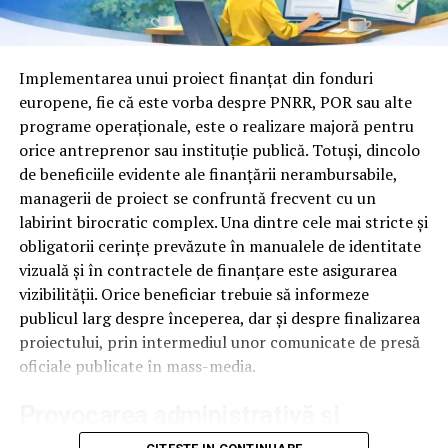
La finalul contractului, în funcție de tipul leasingului și
Înainte de orice, întreabă-te un lucru simplu. Cât de
de condițiile stabilite, mașina poate deveni proprietatea
ușor scot conținutul din platforma asta și îl pun pe
ta după achitarea valorii reziduale.
pagina mea? Dacă răspunsul implică descărcări
Implementarea unui proiect finanțat din fonduri
complicate, fișiere comprimate sau exporturi care taie
Pentru persoanele fizice, leasingul a devenit atractiv
europene, fie că este vorba despre PNRR, POR sau alte
din calitate, ai deja un semn că platforma e gândită
deoarece:
programe operaționale, este o realizare majoră pentru
pentru altceva decât pentru SEO.
orice antreprenor sau instituție publică. Totuși, dincolo
permite accesul mai rapid la o mașină mai bună
de beneficiile evidente ale finanțării nerambursabile,
Pagini de replay care pot fi indexate
managerii de proiect se confruntă frecvent cu un
nu necesită plata integrală a autoturismului
labirint birocratic complex. Una dintre cele mai stricte și
Multe platforme închid replay-ul în spatele unui
oferă rate predictibile
obligatorii cerințe prevăzute în manualele de identitate
formular sau al unui login. E bun pentru lead-uri,
vizuală și în contractele de finanțare este asigurarea
poate avea perioade flexibile de finanțare
dezastruos pentru SEO. Googlebot nu completează
vizibilității. Orice beneficiar trebuie să informeze
formulare și nu apasă butoane, așa că un video ascuns
permite păstrarea economiilor pentru alte cheltuieli
publicul larg despre începerea, dar și despre finalizarea
după o barieră de interacțiune rămâne, practic, invizibil.
sau investiții
proiectului, prin intermediul unor comunicate de presă
Ce vrei tu e o pagină publică, accesibilă fără cont, unde
oficiale publicate în mass-media.
În esență, leasingul îți oferă posibilitatea de a conduce o
videoul și descrierea lui stau direct în HTML, ideal pe
mașină fără să blochezi o sumă mare de bani dintr-o
Provocarea administrativă și
propriul domeniu. Versiunea închisă, cu formular, o poți
singură dată.
păstra în paralel, pentru segmentul comercial al pâlniei.