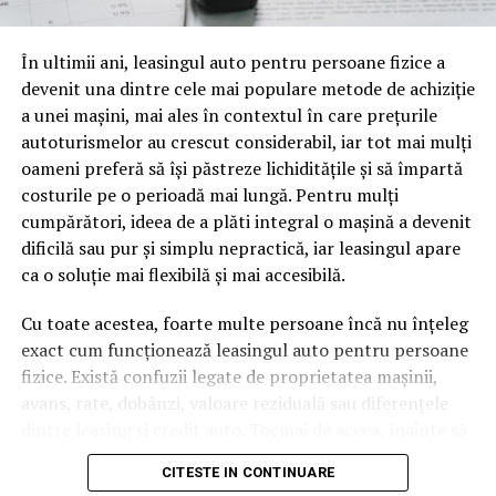
oamenii cu adevărat. Dacă transcrierea ajunge pe o
pagină de pe site-ul tău, ai dintr-odată două mii de
În ultimii ani, leasingul auto pentru persoane fizice a
cuvinte tematice, scrise exact în limbajul în care se
devenit una dintre cele mai populare metode de achiziție
caută.
a unei mașini, mai ales în contextul în care prețurile
Apoi vine partea de comportament. O pagină pe care
autoturismelor au crescut considerabil, iar tot mai mulți
vizitatorii stau zece, cincisprezece minute ca să
oameni preferă să își păstreze lichiditățile și să împartă
urmărească replay-ul trimite un semnal greu de ignorat.
costurile pe o perioadă mai lungă. Pentru mulți
Google nu îți măsoară direct satisfacția, însă timpul
cumpărători, ideea de a plăti integral o mașină a devenit
petrecut, scrollul și revenirile spun ceva despre cât de
dificilă sau pur și simplu nepractică, iar leasingul apare
util e materialul.
ca o soluție mai flexibilă și mai accesibilă.
Și mai e ceva ce se uită ușor. Un webinar reușit atrage
Cu toate acestea, foarte multe persoane încă nu înțeleg
linkuri aproape de la sine. Cineva îl menționează într-un
exact cum funcționează leasingul auto pentru persoane
newsletter, altcineva îl citează într-un articol, un
fizice. Există confuzii legate de proprietatea mașinii,
partener îl trimite în comunitatea lui. Fiecare astfel de
avans, rate, dobânzi, valoare reziduală sau diferențele
mențiune e o cărămidă pusă la autoritatea domeniului
dintre leasing și credit auto. Tocmai de aceea, înainte să
tău, iar autoritatea e moneda forte în SEO.
semnezi orice contract, este important să înțelegi clar
CITESTE IN CONTINUARE
mecanismul acestui tip de finanțare și să știi la ce să fii