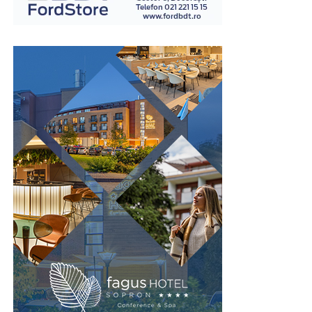
Pentru live, YouTube acceptă marcajul BroadcastEvent,
unde contează cu adevărat: în execuția și succesul
care poate aprinde o insignă roșie LIVE în rezultatele de
afacerii lor.
Cum se calculează rata lunară
căutare. E un detaliu mic, însă crește vizibil rata de click
Nu mai lăsa birocrația să îți încetinească proiectul. Alege
cât timp ești în direct.
Mulți cumpărători se uită doar la suma lunară afișată și
varianta modernă, digitalizată și gratuită pentru a bifa
atât. În realitate, rata este influențată de mai mulți
Zoom Webinars și Zoom Events
cerințele de publicitate obligatorii. Creează-ți un cont
factori:
chiar astăzi pe AnuntulNational.ro și generează dovezile
Zoom e fiabil și scalează la zeci de mii de participanți,
necesare instant, 100% legal și fără bătăi de cap.
valoarea mașinii
motiv pentru care companiile mari îl aleg pentru
avansul
evenimente sau prezentări de rezultate. Interfața o
cunoaște aproape toată lumea, ceea ce reduce frecușul
perioada contractului
la înscriere, iar frecușul mic înseamnă mai mulți oameni
dobânda
care chiar ajung în sală.
valoarea reziduală
Partea slabă, din unghi SEO, e că Zoom rămâne în
Cu cât perioada este mai lungă, cu atât rata poate părea
primul rând un instrument de conferință. Înregistrările
mai mică, dar costul total al finanțării crește.
sunt comprimate, iar reutilizarea cere muncă
suplimentară. Tendința din ultimii ani e ca atât calitatea,
De aceea, este foarte important să nu alegi doar după
cât și ușurința de a recicla conținutul să fie mai bune pe
ideea:
platformele care rulează direct în browser.