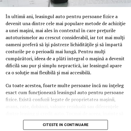
oamenii cu adevărat. Dacă transcrierea ajunge pe o
pagină de pe site-ul tău, ai dintr-odată două mii de
În ultimii ani, leasingul auto pentru persoane fizice a
cuvinte tematice, scrise exact în limbajul în care se
devenit una dintre cele mai populare metode de achiziție
caută.
a unei mașini, mai ales în contextul în care prețurile
Apoi vine partea de comportament. O pagină pe care
autoturismelor au crescut considerabil, iar tot mai mulți
vizitatorii stau zece, cincisprezece minute ca să
oameni preferă să își păstreze lichiditățile și să împartă
urmărească replay-ul trimite un semnal greu de ignorat.
costurile pe o perioadă mai lungă. Pentru mulți
Google nu îți măsoară direct satisfacția, însă timpul
cumpărători, ideea de a plăti integral o mașină a devenit
petrecut, scrollul și revenirile spun ceva despre cât de
dificilă sau pur și simplu nepractică, iar leasingul apare
util e materialul.
ca o soluție mai flexibilă și mai accesibilă.
Și mai e ceva ce se uită ușor. Un webinar reușit atrage
Cu toate acestea, foarte multe persoane încă nu înțeleg
linkuri aproape de la sine. Cineva îl menționează într-un
exact cum funcționează leasingul auto pentru persoane
newsletter, altcineva îl citează într-un articol, un
fizice. Există confuzii legate de proprietatea mașinii,
partener îl trimite în comunitatea lui. Fiecare astfel de
avans, rate, dobânzi, valoare reziduală sau diferențele
mențiune e o cărămidă pusă la autoritatea domeniului
dintre leasing și credit auto. Tocmai de aceea, înainte să
tău, iar autoritatea e moneda forte în SEO.
semnezi orice contract, este important să înțelegi clar
CITESTE IN CONTINUARE
mecanismul acestui tip de finanțare și să știi la ce să fii