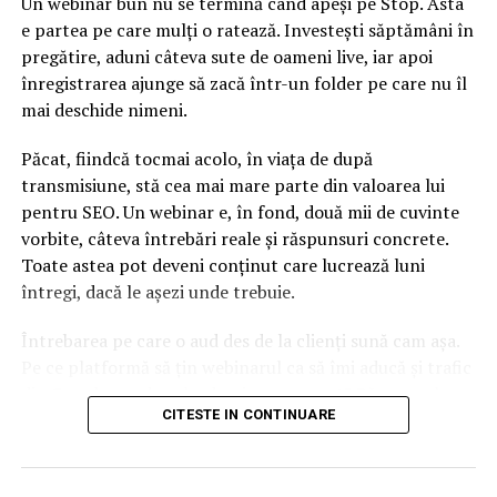
Un webinar bun nu se termină când apeși pe Stop. Asta
e partea pe care mulți o ratează. Investești săptămâni în
pregătire, aduni câteva sute de oameni live, iar apoi
înregistrarea ajunge să zacă într-un folder pe care nu îl
mai deschide nimeni.
Păcat, fiindcă tocmai acolo, în viața de după
transmisiune, stă cea mai mare parte din valoarea lui
pentru SEO. Un webinar e, în fond, două mii de cuvinte
vorbite, câteva întrebări reale și răspunsuri concrete.
Toate astea pot deveni conținut care lucrează luni
întregi, dacă le așezi unde trebuie.
Întrebarea pe care o aud des de la clienți sună cam așa.
Pe ce platformă să țin webinarul ca să îmi aducă și trafic
din Google, nu doar lead-uri pe moment? Răspunsul
CITESTE IN CONTINUARE
scurt e că platforma contează, dar nu în felul în care
cred ei.
Nu cel mai tare software câștigă, ci acela care îți lasă