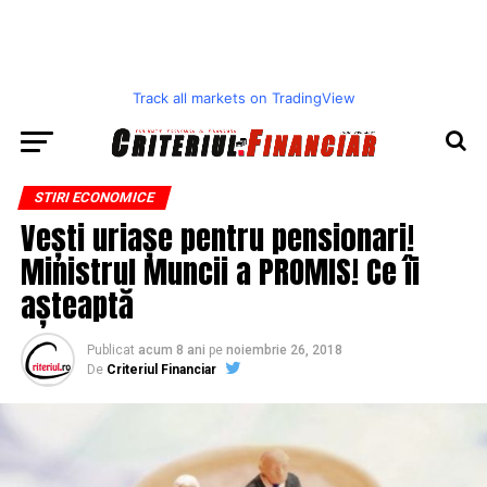
Track all markets on TradingView
STIRI ECONOMICE
Vești uriașe pentru pensionari!
Ministrul Muncii a PROMIS! Ce îi
așteaptă
Publicat
acum 8 ani
pe
noiembrie 26, 2018
De
Criteriul Financiar