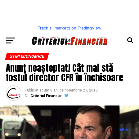
Track all markets on TradingView
STIRI ECONOMICE
Anunț neașteptat! Cât mai stă
fostul director CFR în închisoare
Publicat
acum 8 ani
pe
noiembrie 27, 2018
De
Criteriul Financiar