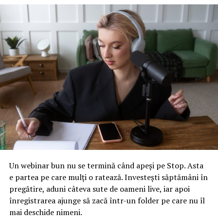
ARTICOLE PE ACEIASI TEMA:
URMATORUL
Lucian Șova a dat cărțile pe față! De ce nu va fi gata
autostrada urbană când au promis oficialii? Motivul este
HALUCINANT
NU RATATI
Anunț șocant! Simona Halep se retrage. Problemele de
sănătate persistă
Un webinar bun nu se termină când apeși pe Stop. Asta
e partea pe care mulți o ratează. Investești săptămâni în
pregătire, aduni câteva sute de oameni live, iar apoi
înregistrarea ajunge să zacă într-un folder pe care nu îl
mai deschide nimeni.