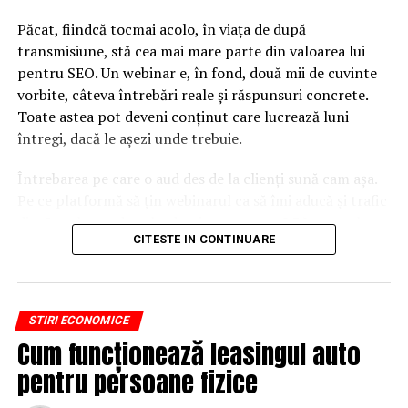
Păcat, fiindcă tocmai acolo, în viața de după
transmisiune, stă cea mai mare parte din valoarea lui
pentru SEO. Un webinar e, în fond, două mii de cuvinte
vorbite, câteva întrebări reale și răspunsuri concrete.
Toate astea pot deveni conținut care lucrează luni
întregi, dacă le așezi unde trebuie.
Întrebarea pe care o aud des de la clienți sună cam așa.
Pe ce platformă să țin webinarul ca să îmi aducă și trafic
din Google, nu doar lead-uri pe moment? Răspunsul
CITESTE IN CONTINUARE
scurt e că platforma contează, dar nu în felul în care
cred ei.
Nu cel mai tare software câștigă, ci acela care îți lasă
STIRI ECONOMICE
conținutul liber, indexabil și ușor de reutilizat. Hai să o
Cum funcționează leasingul auto
luăm pe îndelete, fiindcă diferențele dintre opțiuni sunt
mai subtile decât par la prima vedere.
pentru persoane fizice