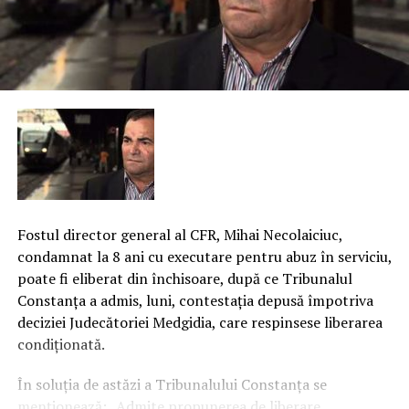
Fostul director general al CFR, Mihai Necolaiciuc,
condamnat la 8 ani cu executare pentru abuz în serviciu,
poate fi eliberat din închisoare, după ce Tribunalul
Constanţa a admis, luni, contestaţia depusă împotriva
deciziei Judecătoriei Medgidia, care respinsese liberarea
condiţionată.
În soluţia de astăzi a Tribunalului Constanţa se
menţionează: „Admite propunerea de liberare