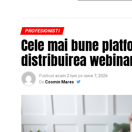
PROFESIONISTI
Cele mai bune platf
distribuirea webinar
Publicat
acum 2 luni
pe
iunie 7, 2026
De
Cosmin Mares