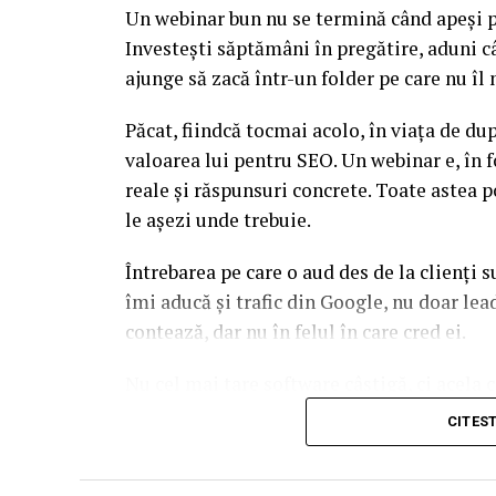
Un webinar bun nu se termină când apeși pe
Investești săptămâni în pregătire, aduni c
ajunge să zacă într-un folder pe care nu î
Păcat, fiindcă tocmai acolo, în viața de d
valoarea lui pentru SEO. Un webinar e, în f
reale și răspunsuri concrete. Toate astea p
le așezi unde trebuie.
Întrebarea pe care o aud des de la clienți 
îmi aducă și trafic din Google, nu doar l
contează, dar nu în felul în care cred ei.
Nu cel mai tare software câștigă, ci acela c
reutilizat. Hai să o luăm pe îndelete, fiin
CITES
par la prima vedere.