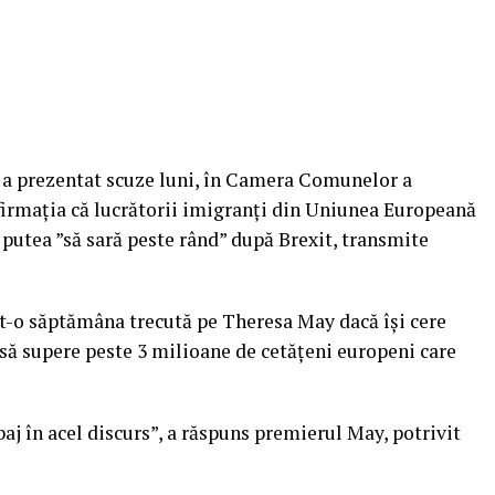
 a prezentat scuze luni, în Camera Comunelor a
firmaţia că lucrătorii imigranţi din Uniunea Europeană
 putea ”să sară peste rând” după Brexit, transmite
t-o săptămâna trecută pe Theresa May dacă îşi cere
i să supere peste 3 milioane de cetăţeni europeni care
baj în acel discurs”, a răspuns premierul May, potrivit