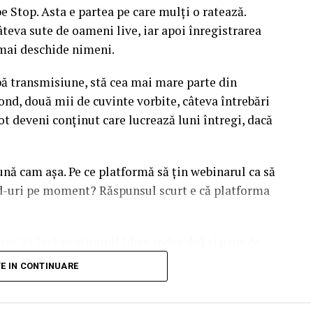
 Stop. Asta e partea pe care mulți o ratează.
âteva sute de oameni live, iar apoi înregistrarea
l mai deschide nimeni.
upă transmisiune, stă cea mai mare parte din
ond, două mii de cuvinte vorbite, câteva întrebări
ot deveni conținut care lucrează luni întregi, dacă
sună cam așa. Pe ce platformă să țin webinarul ca să
ead-uri pe moment? Răspunsul scurt e că platforma
are îți lasă conținutul liber, indexabil și ușor de
dcă diferențele dintre opțiuni sunt mai subtile decât
TE IN CONTINUARE