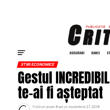
ASIGURARI
BANCI
ST
STIRI ECONOMICE
Gestul INCREDIBI
te-ai fi așteptat
Publicat
acum 8 ani
pe
noiembrie 27, 2018