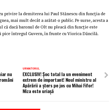
cu privire la demiterea lui Paul Stănescu din funcţia de
gnea, mai mult decât a arătat-o public.
Pe surse, acesta a
l că dacă baronul de Olt nu pleacă din funcţie este
ă pice întregul Guvern, în frunte cu Viorica Dăncilă.
URMATORUL
hiar nu
EXCLUSIV! Șoc total la un eveniment
 români
extrem de important! Noul ministru al
Apărării a șters pe jos cu Mihai Fifor!
Miza este uriașă