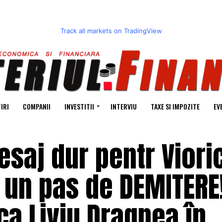
Track all markets on TradingView
IRI
COMPANII
INVESTITII
INTERVIU
TAXE SI IMPOZITE
EV
esaj dur pentr Viori
a un pas de DEMITERE
ca Liviu Dragnea în