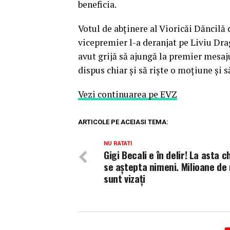
beneficia.
Votul de abţinere al Vioricăi Dăncilă 
vicepremier l-a deranjat pe Liviu Dra
avut grijă să ajungă la premier mesaju
dispus chiar şi să rişte o moţiune şi s
Vezi continuarea pe EVZ
ARTICOLE PE ACEIASI TEMA:
NU RATATI
Gigi Becali e în delir! La asta c
se aștepta nimeni. Milioane de
sunt vizați