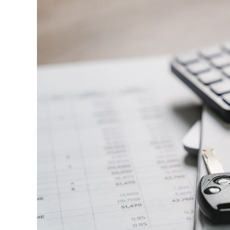
minute ca să urmărească replay-ul trimite
direct satisfacția, însă timpul petrecut, sc
materialul.
Și mai e ceva ce se uită ușor. Un webinar re
menționează într-un newsletter, altcineva î
comunitatea lui. Fiecare astfel de mențiu
iar autoritatea e moneda forte în SEO.
Apoi mai e economia de scară, care mă încâ
un articol lung, cinci sau șase clipuri scur
podcast din audio și o serie de întrebări f
calendar editorial întreg, dacă platforma î
Ce transformă o platformă 
SEO