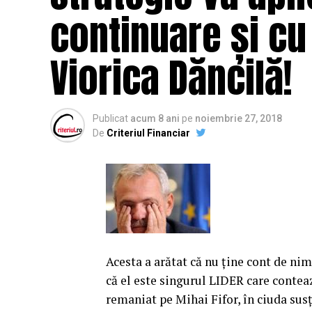
continuare și cu
Viorica Dăncilă!
Publicat
acum 8 ani
pe
noiembrie 27, 2018
De
Criteriul Financiar
Acesta a arătat că nu ţine cont de nim
că el este singurul LIDER care conteaz
remaniat pe Mihai Fifor, în ciuda susţ