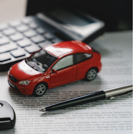
 un semnal greu de ignorat. Google nu îți măsoară
rollul și revenirile spun ceva despre cât de util e
ușit atrage linkuri aproape de la sine. Cineva îl
l citează într-un articol, un partener îl trimite în
ne e o cărămidă pusă la autoritatea domeniului tău,
ntă de fiecare dată. Dintr-o singură sesiune scoți
te pentru social, o pagină de replay, un episod de
recvente. O oră de filmare ajunge să hrănească un
ți permite să scoți ușor materialul brut.
obișnuită într-una bună pentru