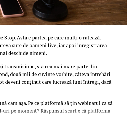
 Stop. Asta e partea pe care mulți o ratează.
âteva sute de oameni live, iar apoi înregistrarea
l mai deschide nimeni.
upă transmisiune, stă cea mai mare parte din
ond, două mii de cuvinte vorbite, câteva întrebări
ot deveni conținut care lucrează luni întregi, dacă
sună cam așa. Pe ce platformă să țin webinarul ca să
ead-uri pe moment? Răspunsul scurt e că platforma