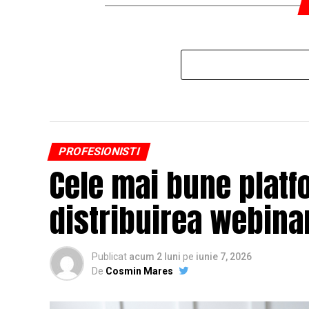
PROFESIONISTI
Cele mai bune platf
distribuirea webinar
Publicat
acum 2 luni
pe
iunie 7, 2026
De
Cosmin Mares