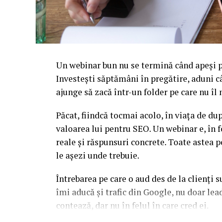
Un webinar bun nu se termină când apeși pe
Investești săptămâni în pregătire, aduni c
ajunge să zacă într-un folder pe care nu î
Păcat, fiindcă tocmai acolo, în viața de d
valoarea lui pentru SEO. Un webinar e, în f
reale și răspunsuri concrete. Toate astea p
le așezi unde trebuie.
Întrebarea pe care o aud des de la clienți 
îmi aducă și trafic din Google, nu doar l
contează, dar nu în felul în care cred ei.