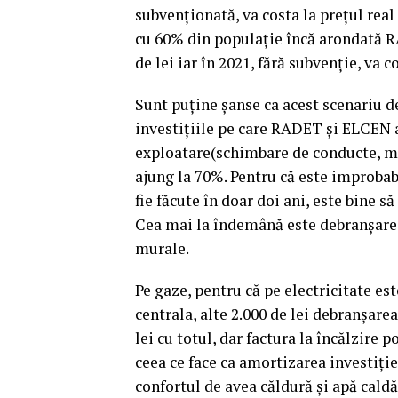
subvenţionată, va costa la preţul rea
cu 60% din populaţie încă arondată R
de lei iar în 2021, fără subvenţie, va co
Sunt puţine şanse ca acest scenariu de
investiţiile pe care RADET şi ELCEN ar
exploatare(schimbare de conducte, mo
ajung la 70%.
Pentru că este improbabi
fie făcute în doar doi ani, este bine să
Cea mai la îndemână este debranşare 
murale.
Pe gaze, pentru că pe electricitate e
centrala, alte 2.000 de lei debranşarea
lei cu totul, dar factura la încălzire 
ceea ce face ca amortizarea investiţi
confortul de avea căldură şi apă caldă