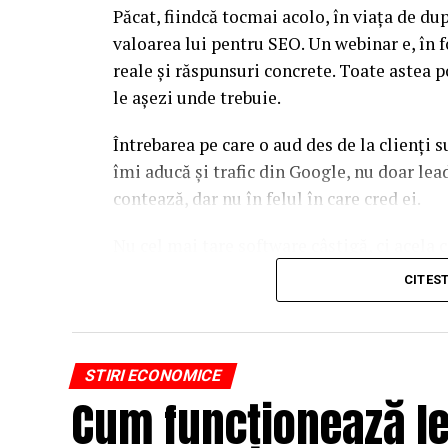
Păcat, fiindcă tocmai acolo, în viața de d
valoarea lui pentru SEO. Un webinar e, în f
reale și răspunsuri concrete. Toate astea p
le așezi unde trebuie.
Întrebarea pe care o aud des de la clienți 
îmi aducă și trafic din Google, nu doar l
contează, dar nu în felul în care cred ei.
Nu cel mai tare software câștigă, ci acela c
reutilizat. Hai să o luăm pe îndelete, fiin
CITES
par la prima vedere.
De ce un webinar bine găz
STIRI ECONOMICE
Google
Cum funcționează le
Motoarele de căutare nu văd un video în sens