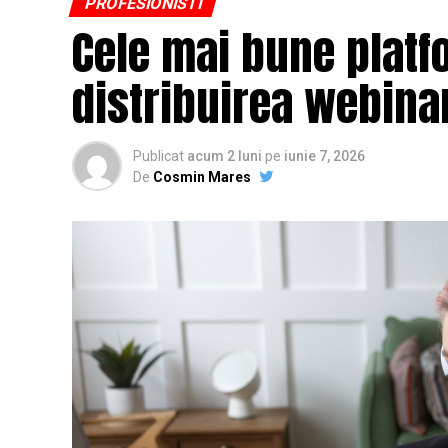
PROFESIONISTI
Cele mai bune platf
distribuirea webinar
Publicat
acum 2 luni
pe
iunie 7, 2026
De
Cosmin Mares