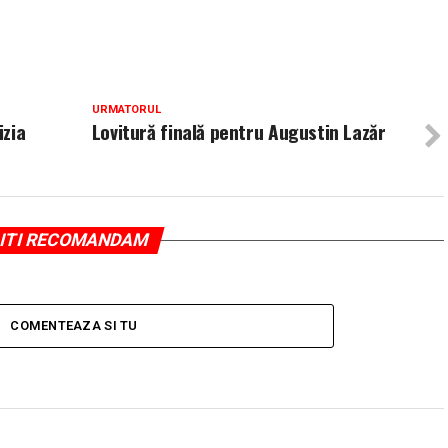
URMATORUL
izia
Lovitură finală pentru Augustin Lazăr
ITI RECOMANDAM
COMENTEAZA SI TU