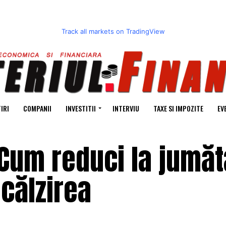
Track all markets on TradingView
IRI
COMPANII
INVESTITII
INTERVIU
TAXE SI IMPOZITE
EV
Cum reduci la jumăt
ncălzirea