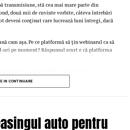
upă transmisiune, stă cea mai mare parte din
ond, două mii de cuvinte vorbite, câteva întrebări
ot deveni conținut care lucrează luni întregi, dacă
sună cam așa. Pe ce platformă să țin webinarul ca să
ead-uri pe moment? Răspunsul scurt e că platforma
are îți lasă conținutul liber, indexabil și ușor de
dcă diferențele dintre opțiuni sunt mai subtile decât
TE IN CONTINUARE
duit ajunge să conteze pentru
asingul auto pentru
ul în care îl vezi tu. Ele citesc text, metadate și