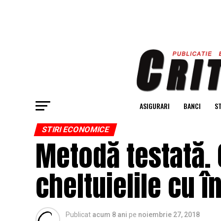
ASIGURARI
BANCI
ST
STIRI ECONOMICE
Metodă testată. 
cheltuielile cu î
Publicat
acum 8 ani
pe
noiembrie 27, 2018