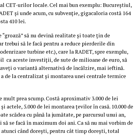
l al CET-urilor locale. Cel mai bun exemplu: Bucureştiul,
ADET şi unde acum, cu subvenţie, gigacaloria costă 164
sta 410 lei.
 “groază” să nu devină realitate şi toate ţin de
 trebui să le facă pentru a reduce pierderile din
denrizare turbine etc.), care la RADET, spre exemplu,
l ca aceste investiţii, de sute de milioane de euro, să
 aveţi o variantă alternativă de încălzire, mai ieftină.
a de la centralizat şi montarea unei centrale termice
ste mult prea scump. Costă aproximativ 3.000 de lei
 şi actele, 5.000 de lei montarea ţevilor în casă. 10.000 de
poate scădea cu până la jumătate, pe parcursul unui an,
ei să se facă în maximum doi ani. Ca să nu mai vorbim de
 atunci când doreşti, pentru cât timp doreşti, total