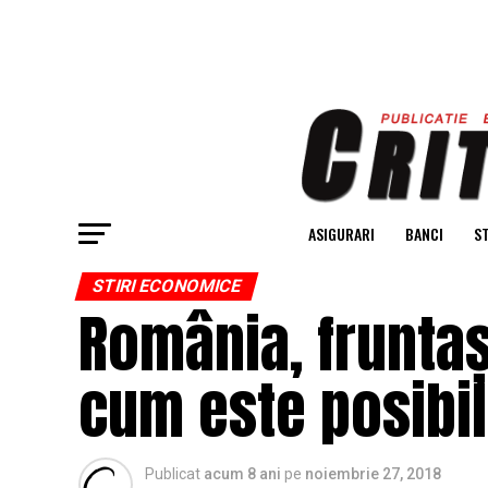
ASIGURARI
BANCI
ST
STIRI ECONOMICE
România, fruntașă
cum este posibil
Publicat
acum 8 ani
pe
noiembrie 27, 2018