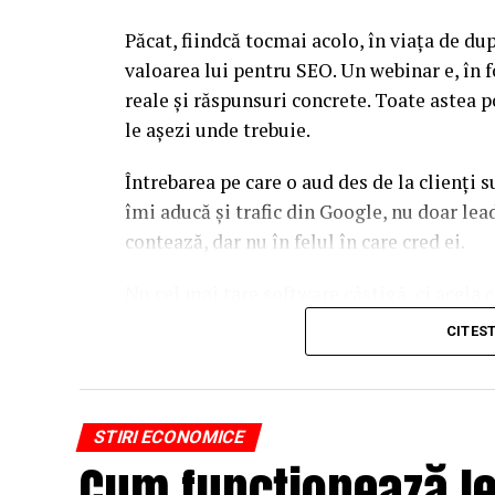
Păcat, fiindcă tocmai acolo, în viața de d
valoarea lui pentru SEO. Un webinar e, în f
reale și răspunsuri concrete. Toate astea p
le așezi unde trebuie.
Întrebarea pe care o aud des de la clienți 
îmi aducă și trafic din Google, nu doar l
contează, dar nu în felul în care cred ei.
Nu cel mai tare software câștigă, ci acela c
reutilizat. Hai să o luăm pe îndelete, fiin
CITES
par la prima vedere.
De ce un webinar bine găz
STIRI ECONOMICE
Google
Cum funcționează le