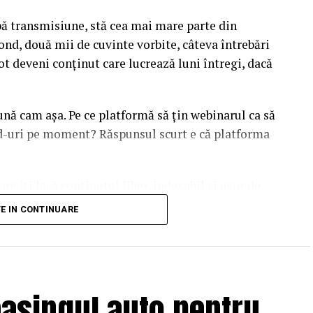
upă transmisiune, stă cea mai mare parte din
ond, două mii de cuvinte vorbite, câteva întrebări
ot deveni conținut care lucrează luni întregi, dacă
sună cam așa. Pe ce platformă să țin webinarul ca să
ead-uri pe moment? Răspunsul scurt e că platforma
are îți lasă conținutul liber, indexabil și ușor de
dcă diferențele dintre opțiuni sunt mai subtile decât
TE IN CONTINUARE
duit ajunge să conteze pentru
asingul auto pentru