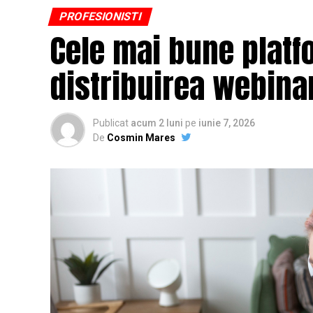
PROFESIONISTI
Cele mai bune platf
distribuirea webinar
Publicat
acum 2 luni
pe
iunie 7, 2026
De
Cosmin Mares