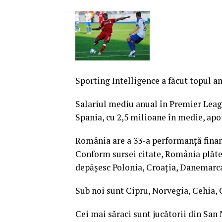
Sporting Intelligence a făcut topul an
Salariul mediu anual în Premier Leag
Spania, cu 2,5 milioane în medie, apoi
România are a 33-a performanţă financi
Conform sursei citate, România plăteşt
depăşesc Polonia, Croaţia, Danemarca,
Sub noi sunt Cipru, Norvegia, Cehia, C
Cei mai săraci sunt jucătorii din San