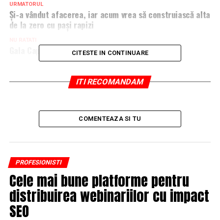
URMATORUL
Şi-a vândut afacerea, iar acum vrea să construiască alta
de la zero cu paşi rapizi
NU RATATI
Gala Capital-Top 300 Cei mai bogați români
CITESTE IN CONTINUARE
ITI RECOMANDAM
COMENTEAZA SI TU
PROFESIONISTI
Cele mai bune platforme pentru
distribuirea webinariilor cu impact
SEO