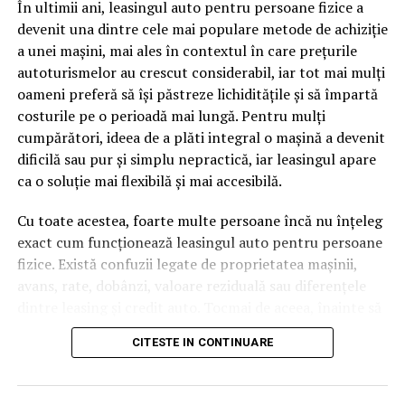
În ultimii ani, leasingul auto pentru persoane fizice a
cuvinte tematice, scrise exact în limbajul în care se
devenit una dintre cele mai populare metode de achiziție
caută.
a unei mașini, mai ales în contextul în care prețurile
Apoi vine partea de comportament. O pagină pe care
autoturismelor au crescut considerabil, iar tot mai mulți
vizitatorii stau zece, cincisprezece minute ca să
oameni preferă să își păstreze lichiditățile și să împartă
urmărească replay-ul trimite un semnal greu de ignorat.
costurile pe o perioadă mai lungă. Pentru mulți
Google nu îți măsoară direct satisfacția, însă timpul
cumpărători, ideea de a plăti integral o mașină a devenit
petrecut, scrollul și revenirile spun ceva despre cât de
dificilă sau pur și simplu nepractică, iar leasingul apare
util e materialul.
ca o soluție mai flexibilă și mai accesibilă.
Și mai e ceva ce se uită ușor. Un webinar reușit atrage
Cu toate acestea, foarte multe persoane încă nu înțeleg
linkuri aproape de la sine. Cineva îl menționează într-un
exact cum funcționează leasingul auto pentru persoane
newsletter, altcineva îl citează într-un articol, un
fizice. Există confuzii legate de proprietatea mașinii,
partener îl trimite în comunitatea lui. Fiecare astfel de
avans, rate, dobânzi, valoare reziduală sau diferențele
mențiune e o cărămidă pusă la autoritatea domeniului
dintre leasing și credit auto. Tocmai de aceea, înainte să
tău, iar autoritatea e moneda forte în SEO.
semnezi orice contract, este important să înțelegi clar
CITESTE IN CONTINUARE
mecanismul acestui tip de finanțare și să știi la ce să fii
Apoi mai e economia de scară, care mă încântă de
atent.
fiecare dată. Dintr-o singură sesiune scoți un articol