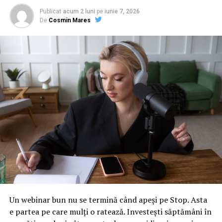
Publicat
acum 2 luni
pe
iunie 7, 2026
De
Cosmin Mares
Un webinar bun nu se termină când apeși pe Stop. Asta
e partea pe care mulți o ratează. Investești săptămâni în