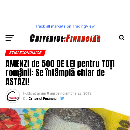
Track all markets on TradingView
STIRI ECONOMICE
AMENZI de 500 DE LEI pentru TOȚI
românii: Se întâmplă chiar de
ASTĂZI!
Publicat
acum 8 ani
pe
noiembrie 28, 2018
De
Criteriul Financiar