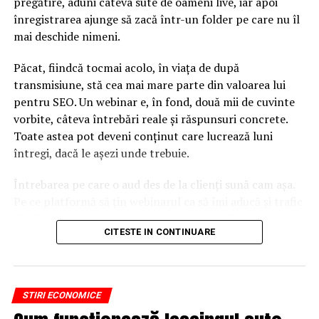
pregătire, aduni câteva sute de oameni live, iar apoi
înregistrarea ajunge să zacă într-un folder pe care nu îl
mai deschide nimeni.
Păcat, fiindcă tocmai acolo, în viața de după
transmisiune, stă cea mai mare parte din valoarea lui
pentru SEO. Un webinar e, în fond, două mii de cuvinte
vorbite, câteva întrebări reale și răspunsuri concrete.
Toate astea pot deveni conținut care lucrează luni
întregi, dacă le așezi unde trebuie.
Întrebarea pe care o aud des de la clienți sună cam așa.
Pe ce platformă să țin webinarul ca să îmi aducă și trafic
din Google, nu doar lead-uri pe moment? Răspunsul
CITESTE IN CONTINUARE
scurt e că platforma contează, dar nu în felul în care
cred ei.
Nu cel mai tare software câștigă, ci acela care îți lasă
STIRI ECONOMICE
conținutul liber, indexabil și ușor de reutilizat. Hai să o
luăm pe îndelete, fiindcă diferențele dintre opțiuni sunt