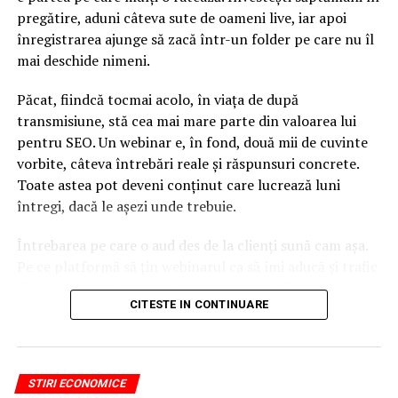
pregătire, aduni câteva sute de oameni live, iar apoi
înregistrarea ajunge să zacă într-un folder pe care nu îl
mai deschide nimeni.
Păcat, fiindcă tocmai acolo, în viața de după
transmisiune, stă cea mai mare parte din valoarea lui
pentru SEO. Un webinar e, în fond, două mii de cuvinte
vorbite, câteva întrebări reale și răspunsuri concrete.
Toate astea pot deveni conținut care lucrează luni
întregi, dacă le așezi unde trebuie.
Întrebarea pe care o aud des de la clienți sună cam așa.
Pe ce platformă să țin webinarul ca să îmi aducă și trafic
din Google, nu doar lead-uri pe moment? Răspunsul
CITESTE IN CONTINUARE
scurt e că platforma contează, dar nu în felul în care
cred ei.
Nu cel mai tare software câștigă, ci acela care îți lasă
STIRI ECONOMICE
conținutul liber, indexabil și ușor de reutilizat. Hai să o