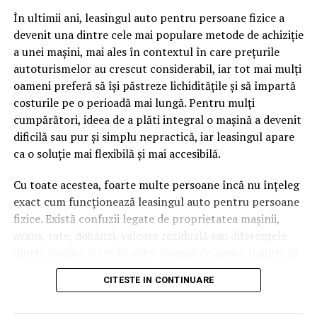
pagină de pe site-ul tău, ai dintr-odată două mii de
În ultimii ani, leasingul auto pentru persoane fizice a
cuvinte tematice, scrise exact în limbajul în care se
devenit una dintre cele mai populare metode de achiziție
caută.
a unei mașini, mai ales în contextul în care prețurile
Apoi vine partea de comportament. O pagină pe care
autoturismelor au crescut considerabil, iar tot mai mulți
vizitatorii stau zece, cincisprezece minute ca să
oameni preferă să își păstreze lichiditățile și să împartă
urmărească replay-ul trimite un semnal greu de ignorat.
costurile pe o perioadă mai lungă. Pentru mulți
Google nu îți măsoară direct satisfacția, însă timpul
cumpărători, ideea de a plăti integral o mașină a devenit
petrecut, scrollul și revenirile spun ceva despre cât de
dificilă sau pur și simplu nepractică, iar leasingul apare
util e materialul.
ca o soluție mai flexibilă și mai accesibilă.
Și mai e ceva ce se uită ușor. Un webinar reușit atrage
Cu toate acestea, foarte multe persoane încă nu înțeleg
linkuri aproape de la sine. Cineva îl menționează într-un
exact cum funcționează leasingul auto pentru persoane
newsletter, altcineva îl citează într-un articol, un
fizice. Există confuzii legate de proprietatea mașinii,
partener îl trimite în comunitatea lui. Fiecare astfel de
avans, rate, dobânzi, valoare reziduală sau diferențele
mențiune e o cărămidă pusă la autoritatea domeniului
dintre leasing și credit auto. Tocmai de aceea, înainte să
tău, iar autoritatea e moneda forte în SEO.
semnezi orice contract, este important să înțelegi clar
CITESTE IN CONTINUARE
mecanismul acestui tip de finanțare și să știi la ce să fii
Apoi mai e economia de scară, care mă încântă de
atent.
fiecare dată. Dintr-o singură sesiune scoți un articol