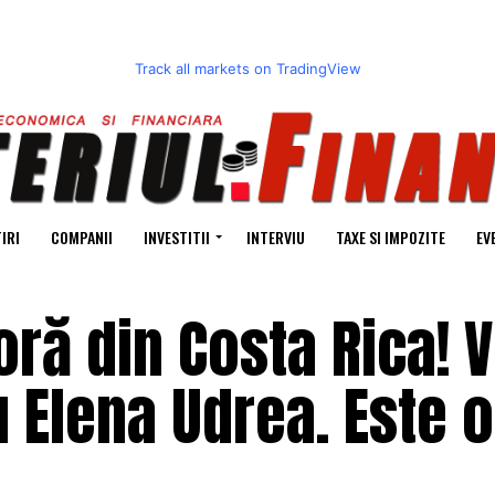
Track all markets on TradingView
IRI
COMPANII
INVESTITII
INTERVIU
TAXE SI IMPOZITE
EV
oră din Costa Rica! V
 Elena Udrea. Este of