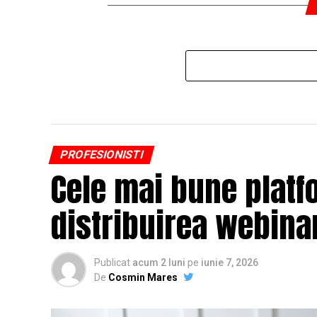
PROFESIONISTI
Cele mai bune platf
distribuirea webinar
Publicat
acum 2 luni
pe
iunie 7, 2026
De
Cosmin Mares