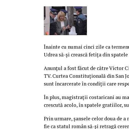
Înainte cu numai cinci zile ca termenu
Udrea să-şi crească fetiţa din spatele 
Anunţul a fost făcut de către Victor 
TV. Curtea Constituţională din San Jos
sunt încarcerate în condiţii care resp
În plus, magistraţii costaricani au ma
crescută acolo, în spatele gratiilor, s
Prin urmare, şansele celor doua de a 
fie ca statul român să-şi retragă cerer