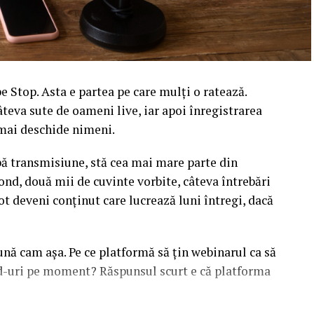
 Stop. Asta e partea pe care mulți o ratează.
âteva sute de oameni live, iar apoi înregistrarea
l mai deschide nimeni.
upă transmisiune, stă cea mai mare parte din
ond, două mii de cuvinte vorbite, câteva întrebări
ot deveni conținut care lucrează luni întregi, dacă
sună cam așa. Pe ce platformă să țin webinarul ca să
ead-uri pe moment? Răspunsul scurt e că platforma