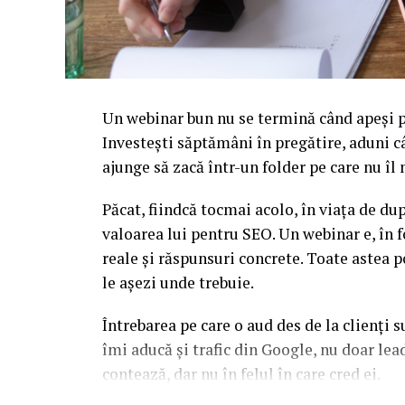
Un webinar bun nu se termină când apeși pe
Investești săptămâni în pregătire, aduni c
ajunge să zacă într-un folder pe care nu î
Păcat, fiindcă tocmai acolo, în viața de d
valoarea lui pentru SEO. Un webinar e, în f
reale și răspunsuri concrete. Toate astea p
le așezi unde trebuie.
Întrebarea pe care o aud des de la clienți 
îmi aducă și trafic din Google, nu doar l
contează, dar nu în felul în care cred ei.