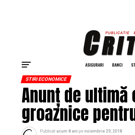
ASIGURARI
BANCI
ST
STIRI ECONOMICE
Anunț de ultimă 
groaznice pentru
Publicat
acum 8 ani
pe
noiembrie 29, 2018