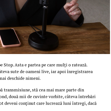
 Stop. Asta e partea pe care mulți o ratează.
âteva sute de oameni live, iar apoi înregistrarea
l mai deschide nimeni.
upă transmisiune, stă cea mai mare parte din
ond, două mii de cuvinte vorbite, câteva întrebări
ot deveni conținut care lucrează luni întregi, dacă