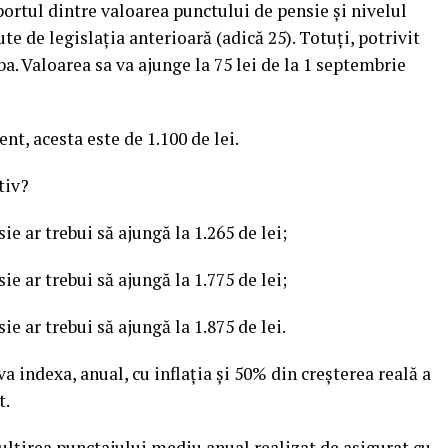
portul dintre valoarea punctului de pensie şi nivelul
te de legislaţia anterioară (adică 25). Totuţi, potrivit
ba. Valoarea sa va ajunge la 75 lei de la 1 septembrie
ent, acesta este de 1.100 de lei.
tiv?
e ar trebui să ajungă la 1.265 de lei;
e ar trebui să ajungă la 1.775 de lei;
e ar trebui să ajungă la 1.875 de lei.
 va indexa, anual, cu inflaţia şi 50% din creşterea reală a
t.
ulţirea punctajului mediu anual realizat de asigurat cu