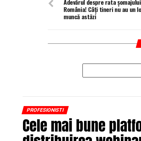
Adevărul despre rata șomajului
România! Câți tineri nu au un l
muncă astăzi
PROFESIONISTI
Cele mai bune platf