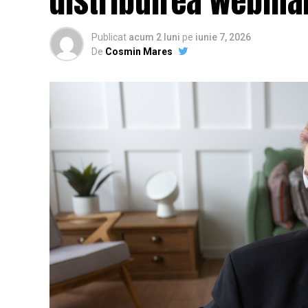
distribuirea webinar
Publicat
acum 2 luni
pe
iunie 7, 2026
De
Cosmin Mares