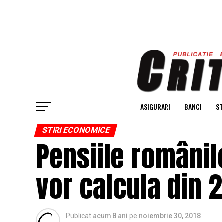
ASIGURARI
BANCI
ST
STIRI ECONOMICE
Pensiile românil
vor calcula din 
Publicat
acum 8 ani
pe
noiembrie 30, 2018