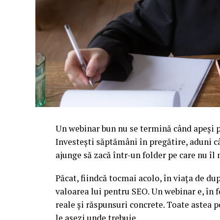
Un webinar bun nu se termină când apeși pe
Investești săptămâni în pregătire, aduni c
ajunge să zacă într-un folder pe care nu î
Păcat, fiindcă tocmai acolo, în viața de d
valoarea lui pentru SEO. Un webinar e, în f
reale și răspunsuri concrete. Toate astea p
le așezi unde trebuie.