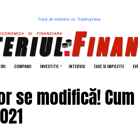
Track all markets on TradingView
IRI
COMPANII
INVESTITII
INTERVIU
TAXE SI IMPOZITE
EV
or se modifică! Cum
2021