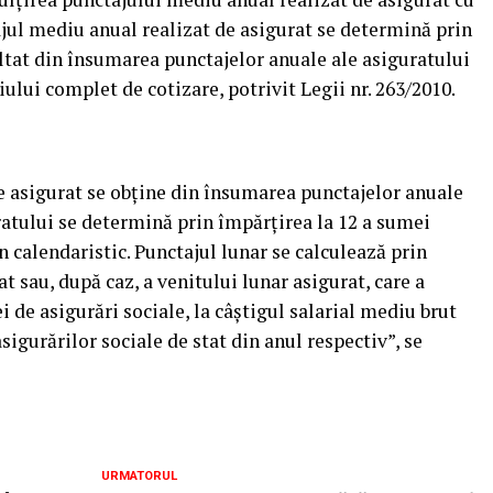
jul mediu anual realizat de asigurat se determină prin
tat din însumarea punctajelor anuale ale asiguratului
ului complet de cotizare, potrivit Legii nr. 263/2010.
e asigurat se obţine din însumarea punctajelor anuale
uratului se determină prin împărţirea la 12 a sumei
n calendaristic. Punctajul lunar se calculează prin
t sau, după caz, a venitului lunar asigurat, care a
i de asigurări sociale, la câştigul salarial mediu brut
igurărilor sociale de stat din anul respectiv”, se
URMATORUL