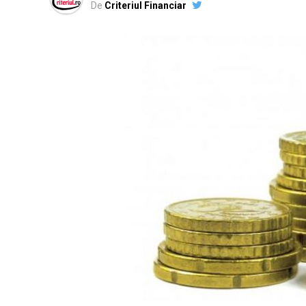
De
Criteriul Financiar