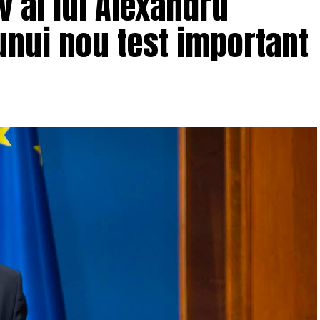
v al lui Alexandru
decizia agenției este unul extrem de complex.
unui nou test important
 spre o retrogradare iminentă a ratingului suveran,
cil: presiunile inflaționiste care au afectat puterea
ilor și pensiilor și riscul persistent de a fi
unii uriașe pe finanțele publice, autoritățile române
area esențială este cum a fost posibil acest lucru, în
erau deja cunoscute de piețe.
catori noi, ci în garanțiile de conduită fiscală. În
-a erodat considerabil pe parcursul mandatului,
ic în care partenerii externi au avut încredere
sciplinei bugetare