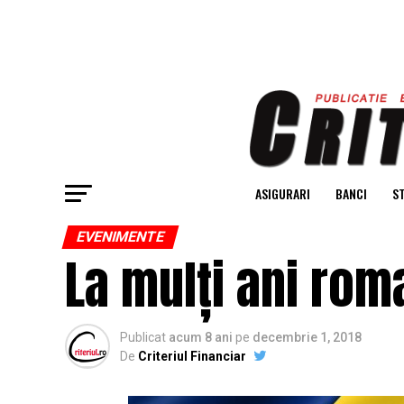
ASIGURARI
BANCI
ST
EVENIMENTE
La mulți ani roma
Publicat
acum 8 ani
pe
decembrie 1, 2018
De
Criteriul Financiar