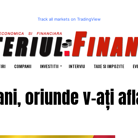
Track all markets on TradingView
IRI
COMPANII
INVESTITII
INTERVIU
TAXE SI IMPOZITE
EV
ni, oriunde v-ați afl