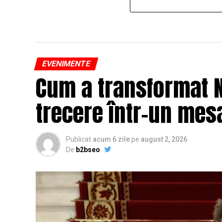
EVENIMENTE
Cum a transformat N
trecere într-un mesa
Publicat
acum 6 zile
pe
august 2, 2026
De
b2bseo