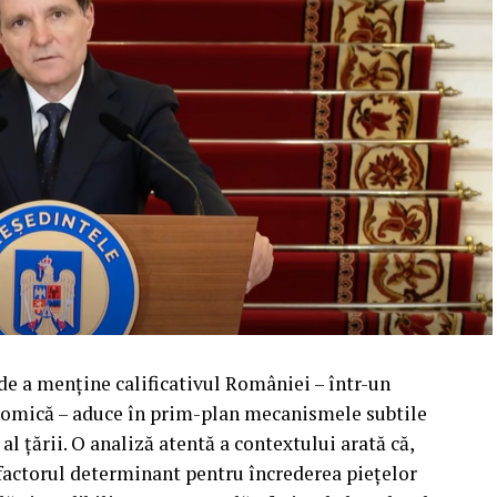
 de a menține calificativul României – într-un
mică – aduce în prim-plan mecanismele subtile
 al țării. O analiză atentă a contextului arată că,
, factorul determinant pentru încrederea piețelor