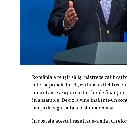
Miezul deciziei agenției Fitch se regăseș
indiferent de fluctuațiile politice, de nego
componența viitorului guvern, linia de sob
supraveghere.
Garanția oferită piețelor financiare s-a ba
Continuitatea reformelor:
Asigurarea că
de la Palatul Victoria.
Rigurozitatea legii bugetului:
Angajamen
reale, eliminând riscul derapajelor financi
România a reușit să își păstreze calificati
Autoritatea instituțională:
Poziționarea 
internaționale Fitch, evitând astfel trecer
limite clare în gestionarea banului public.
importante asupra costurilor de finanțare a
în ansamblu. Decizia vine însă într-un cont
Un răgaz crucial pentru e
marja de siguranță a fost una redusă.
Obținerea acestei reevaluări oferă Români
În spatele acestui rezultat s-a aflat un ef
recalibrarea politicilor economice. În tim