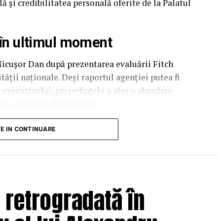
ă și credibilitatea personală oferite de la Palatul
ă în ultimul moment
icușor Dan după prezentarea evaluării Fitch
ității naționale. Deși raportul agenției putea fi
l executivului, președintele a ales o abordare
e o situație deja fragilă.
importantă: susținerea acordată Guvernului Bolojan
TE IN CONTINUARE
econdiționată până în ceasul al 13-lea, inclusiv după
calada verbal situația, președintele a oferit o
e stabilitatea guvernamentală, prioritizând
 de conturi politice.
 retrogradată în
i dinamica negocierilor cu Fitch