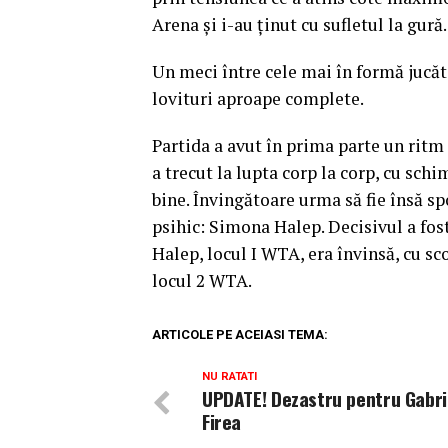
Arena şi i-au ţinut cu sufletul la gură.
Un meci între cele mai în formă jucătoa
lovituri aproape complete.
Partida a avut în prima parte un ritm 
a trecut la lupta corp la corp, cu sch
bine. Învingătoare urma să fie însă sp
psihic: Simona Halep. Decisivul a fo
Halep, locul I WTA, era învinsă, cu sc
locul 2 WTA.
ARTICOLE PE ACEIASI TEMA:
NU RATATI
UPDATE! Dezastru pentru Gabri
Firea