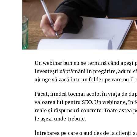
Un webinar bun nu se termină când apeși pe
Investești săptămâni în pregătire, aduni c
ajunge să zacă într-un folder pe care nu î
Păcat, fiindcă tocmai acolo, în viața de d
valoarea lui pentru SEO. Un webinar e, în f
reale și răspunsuri concrete. Toate astea p
le așezi unde trebuie.
Întrebarea pe care o aud des de la clienți 