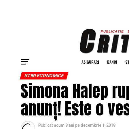
ASIGURARI
BANCI
ST
STIRI ECONOMICE
Simona Halep rup
anunț! Este o ve
Publicat
acum 8 ani
pe
decembrie 1, 2018