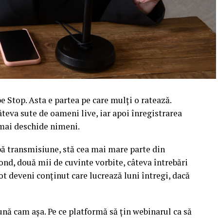
 Stop. Asta e partea pe care mulți o ratează.
âteva sute de oameni live, iar apoi înregistrarea
l mai deschide nimeni.
upă transmisiune, stă cea mai mare parte din
ond, două mii de cuvinte vorbite, câteva întrebări
ot deveni conținut care lucrează luni întregi, dacă
sună cam așa. Pe ce platformă să țin webinarul ca să