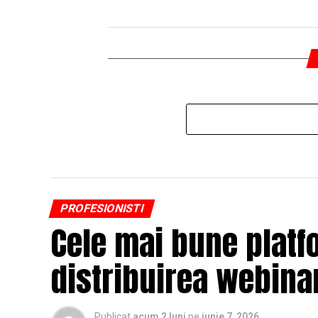
PROFESIONISTI
Cele mai bune platf
distribuirea webinar
Publicat
acum 2 luni
pe
iunie 7, 2026