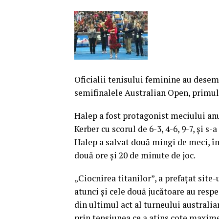
Oficialii tenisului feminine au desem
semifinalele Australian Open, primul
Halep a fost protagonist meciului anu
Kerber cu scorul de 6-3, 4-6, 9-7, şi s
Halep a salvat două mingi de meci, în
două ore şi 20 de minute de joc.
„Ciocnirea titanilor”, a prefaţat site
atunci şi cele două jucătoare au respe
din ultimul act al turneului australian
prin tensiunea ce a atins cote maxime,