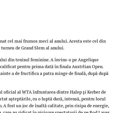
nat cel mai frumos meci al anului. Acesta este cel din
 turneu de Grand Slem al anului.
lui din tenisul feminine. A învins-o pe Angelique
-a calificat pentru prima dată în finala Austrlian Open.
ainte a de fructifica a patra minge de finală, după după
-ul oficial al WTA înfruntarea dintre Halep şi Kerber de
ctat aşteptările, cu o luptă dură, intensă, pentru locul
. A fost un joc de înaltă calitate, prin risipa de energie,
 care au ridicat în picioare spectatorii de pe Rod Laver