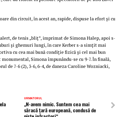
re din circuit, în acest an, rapide, dispuse la efort şi cu
alert, de tenis „bliţ”, imprimat de Simona Halep, apoi s-
imburi şi ghemuri lungi, în care Kerber s-a simţit mai
ortiva cu cea mai bună condiţie fizică şi cel mai bun
st monumental, Simona împunându-se cu 9-7. În finală,
orul de 7-6 (2), 3-6, 6-4, de daneza Caroline Wozniacki,
URMATORUL
ela
„N-avem nimic. Suntem cea mai
săracă ţară europeană, condusă de
nişte infractori“