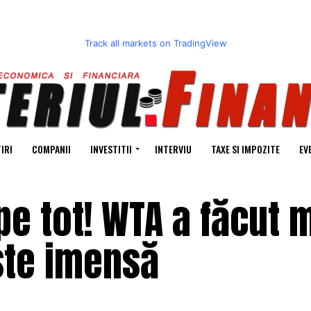
Track all markets on TradingView
IRI
COMPANII
INVESTITII
INTERVIU
TAXE SI IMPOZITE
EV
e tot! WTA a făcut 
ste imensă