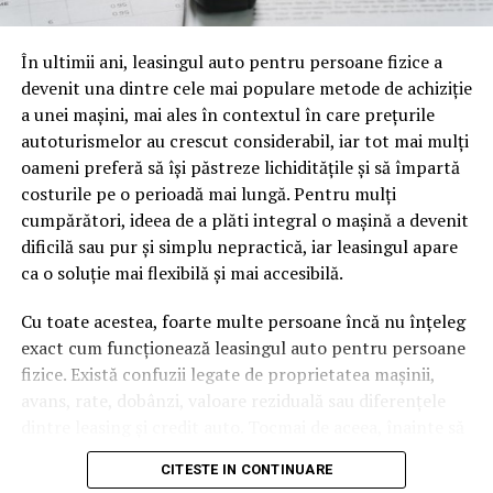
oamenii cu adevărat. Dacă transcrierea ajunge pe o
pagină de pe site-ul tău, ai dintr-odată două mii de
În ultimii ani, leasingul auto pentru persoane fizice a
cuvinte tematice, scrise exact în limbajul în care se
devenit una dintre cele mai populare metode de achiziție
caută.
a unei mașini, mai ales în contextul în care prețurile
Apoi vine partea de comportament. O pagină pe care
autoturismelor au crescut considerabil, iar tot mai mulți
vizitatorii stau zece, cincisprezece minute ca să
oameni preferă să își păstreze lichiditățile și să împartă
urmărească replay-ul trimite un semnal greu de ignorat.
costurile pe o perioadă mai lungă. Pentru mulți
Google nu îți măsoară direct satisfacția, însă timpul
cumpărători, ideea de a plăti integral o mașină a devenit
petrecut, scrollul și revenirile spun ceva despre cât de
dificilă sau pur și simplu nepractică, iar leasingul apare
util e materialul.
ca o soluție mai flexibilă și mai accesibilă.
Și mai e ceva ce se uită ușor. Un webinar reușit atrage
Cu toate acestea, foarte multe persoane încă nu înțeleg
linkuri aproape de la sine. Cineva îl menționează într-un
exact cum funcționează leasingul auto pentru persoane
newsletter, altcineva îl citează într-un articol, un
fizice. Există confuzii legate de proprietatea mașinii,
partener îl trimite în comunitatea lui. Fiecare astfel de
avans, rate, dobânzi, valoare reziduală sau diferențele
mențiune e o cărămidă pusă la autoritatea domeniului
dintre leasing și credit auto. Tocmai de aceea, înainte să
tău, iar autoritatea e moneda forte în SEO.
semnezi orice contract, este important să înțelegi clar
CITESTE IN CONTINUARE
mecanismul acestui tip de finanțare și să știi la ce să fii