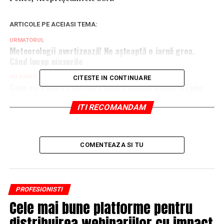
ARTICOLE PE ACEIASI TEMA:
URMATORUL
Meteorologii avertizează! Ne așteaptă o iarnă grea.
Când încep ninsorile
NU RATATI
CITESTE IN CONTINUARE
Care este marea legătură dintre Darius Vâlcov și Liviu
Dragnea
ITI RECOMANDAM
COMENTEAZA SI TU
PROFESIONISTI
Cele mai bune platforme pentru
distribuirea webinariilor cu impact