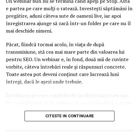
Un webinar bun nu se termină când apeși pe Stop. Asta
e partea pe care mulți o ratează. Investești săptămâni în
pregătire, aduni câteva sute de oameni live, iar apoi
înregistrarea ajunge să zacă într-un folder pe care nu îl
mai deschide nimeni.
Păcat, fiindcă tocmai acolo, în viața de după
transmisiune, stă cea mai mare parte din valoarea lui
pentru SEO. Un webinar e, în fond, două mii de cuvinte
vorbite, câteva întrebări reale și răspunsuri concrete.
Toate astea pot deveni conținut care lucrează luni
întregi, dacă le așezi unde trebuie.
Întrebarea pe care o aud des de la clienți sună cam așa.
Pe ce platformă să țin webinarul ca să îmi aducă și trafic
din Google, nu doar lead-uri pe moment? Răspunsul
CITESTE IN CONTINUARE
scurt e că platforma contează, dar nu în felul în care
cred ei.
Nu cel mai tare software câștigă, ci acela care îți lasă