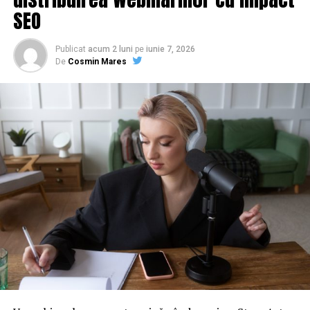
SEO
Publicat
acum 2 luni
pe
iunie 7, 2026
De
Cosmin Mares