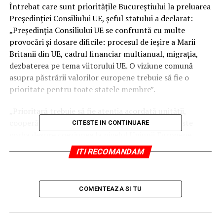
Întrebat care sunt priorităţile Bucureştiului la preluarea
Preşedinţiei Consiliului UE, şeful statului a declarat:
„Preşedinţia Consiliului UE se confruntă cu multe
provocări şi dosare dificile: procesul de ieşire a Marii
Britanii din UE, cadrul financiar multianual, migraţia,
dezbaterea pe tema viitorului UE. O viziune comună
asupra păstrării valorilor europene trebuie să fie o
prioritate pentru toate statele membre”.
„Prioritară trebuie să fie atenţia acordată unităţii,
cooperării şi solidarităţii între statele membre.
Este
CITESTE IN CONTINUARE
vorba despre coeziunea la nivelul Uniunii Europene.
Oamenii aşteaptă răspunsuri clare la probleme. România
ITI RECOMANDAM
vrea să ofere rezultate concrete. Un proiect central va fi
summitul informal al Consiliului European programat
pe 9 mai 2019 la Sibiu. Reuniunea este dedicată
COMENTEAZA SI TU
dezbaterii pe tema viitorului Uniunii Europene. Sperăm
că summitul va furniza o perspectivă clară şi pozitivă
asupra Uniunii Europene şi că îi va sensibiliza pe