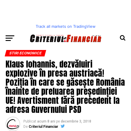
Track all markets on TradingView
STIRI ECONOMICE
Klaus Iohannis, dezvăluiri
explozive în presa austriacă!
Poziția în care se găsește România
înainte de preluarea președinției
UE! Avertisment fără precedent la
adresa Guvernului PSD
Publicat
acum 8 ani
pe
decembrie 3, 2018
De
Criteriul Financiar