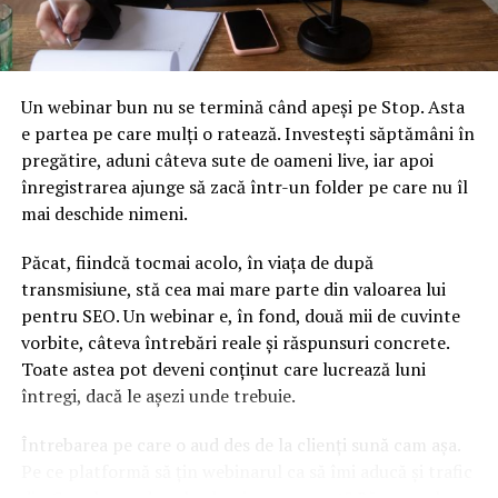
aceste dificile circumstanţe politice interne, putem
exercita un mandat rezonabil la Preşedinţia UE. Dincolo
de controverse şi de ideile diametral opuse, ale mele şi
ale Guvernului asupra justiţiei şi statului de drept, eu
Un webinar bun nu se termină când apeși pe Stop. Asta
sper că disputele nu vor avea impact negativ asupra
e partea pe care mulți o ratează. Investești săptămâni în
exercitării Preşedinţiei UE”.
pregătire, aduni câteva sute de oameni live, iar apoi
înregistrarea ajunge să zacă într-un folder pe care nu îl
mai deschide nimeni.
Pornind de la ultimul interviu pe care Klaus Iohannis l-a
Păcat, fiindcă tocmai acolo, în viața de după
oferit în presa austriacă, Mihai Gâdea a spus la
Antena
transmisiune, stă cea mai mare parte din valoarea lui
3
că nu este primul atac pe care Klaus Iohannis îl face în
pentru SEO. Un webinar e, în fond, două mii de cuvinte
presa de afară.
vorbite, câteva întrebări reale și răspunsuri concrete.
Toate astea pot deveni conținut care lucrează luni
Într-un interviu din martie 2015 în presa din Polonia,
întregi, dacă le așezi unde trebuie.
Iohannis declara: „Cred că România are nevoie de alt
guvern mai eficient şi mai cu viziune”. Interviu pentru
Întrebarea pe care o aud des de la clienți sună cam așa.
Associated Press, februarie 2017: „Lupta intensă
Pe ce platformă să țin webinarul ca să îmi aducă și trafic
anticorupţie arată faţa urâtă a societăţii pe care vrem să