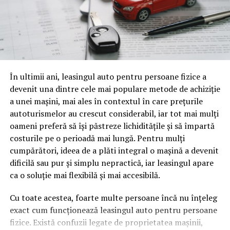
Gândește-te la o sesiune de patruzeci de minute despre,
să zicem, fiscalitatea freelancerilor. Conținutul vorbit e
o mină de informație, plină de întrebări pe care și le pun
oamenii cu adevărat. Dacă transcrierea ajunge pe o
pagină de pe site-ul tău, ai dintr-odată două mii de
În ultimii ani, leasingul auto pentru persoane fizice a
cuvinte tematice, scrise exact în limbajul în care se
devenit una dintre cele mai populare metode de achiziție
caută.
a unei mașini, mai ales în contextul în care prețurile
Apoi vine partea de comportament. O pagină pe care
autoturismelor au crescut considerabil, iar tot mai mulți
vizitatorii stau zece, cincisprezece minute ca să
oameni preferă să își păstreze lichiditățile și să împartă
urmărească replay-ul trimite un semnal greu de ignorat.
costurile pe o perioadă mai lungă. Pentru mulți
Google nu îți măsoară direct satisfacția, însă timpul
cumpărători, ideea de a plăti integral o mașină a devenit
petrecut, scrollul și revenirile spun ceva despre cât de
dificilă sau pur și simplu nepractică, iar leasingul apare
util e materialul.
ca o soluție mai flexibilă și mai accesibilă.
Și mai e ceva ce se uită ușor. Un webinar reușit atrage
Cu toate acestea, foarte multe persoane încă nu înțeleg
linkuri aproape de la sine. Cineva îl menționează într-un
exact cum funcționează leasingul auto pentru persoane
newsletter, altcineva îl citează într-un articol, un
fizice. Există confuzii legate de proprietatea mașinii,