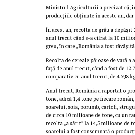
Ministrul Agriculturii a precizat că, î
producţiile obţinute în aceste an, da
În acest an, recolta de grâu a depăşit
anul trecut când s-a cifrat la 10 mili
greu, în care „România a fost răvăşit
Recolta de cereale păioase de vară a a
faţă de anul trecut, când a fost de 12
comparativ cu anul trecut, de 4.598 k
Anul trecut, România a raportat o pro
tone, adică 1,4 tone pe fiecare român, 
soarelui, soia, porumb, cartofi, strugu
de circa 10 milioane de tone, cu un r
recolta „a sărit” la 14,5 milioane de t
soarelui a fost consemnată o producţi