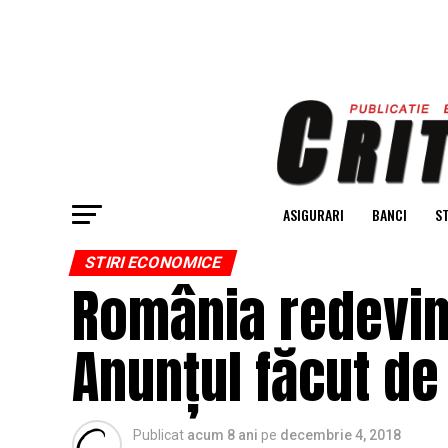
ASIGURARI
BANCI
ST
STIRI ECONOMICE
România redevin
Anunțul făcut de
Publicat
acum 8 ani
pe
decembrie 4, 2018