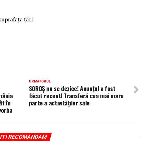
uprafaţa ţării
URMATORUL
SOROȘ nu se dezice! Anunțul a fost
mânia
făcut recent! Transferă cea mai mare
ât în
parte a activităţilor sale
vorba
ITI RECOMANDAM