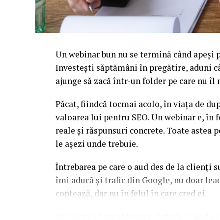
Un webinar bun nu se termină când apeși pe
Investești săptămâni în pregătire, aduni c
ajunge să zacă într-un folder pe care nu î
Păcat, fiindcă tocmai acolo, în viața de d
valoarea lui pentru SEO. Un webinar e, în f
reale și răspunsuri concrete. Toate astea p
le așezi unde trebuie.
Întrebarea pe care o aud des de la clienți 
îmi aducă și trafic din Google, nu doar l
contează, dar nu în felul în care cred ei.
Nu cel mai tare software câștigă, ci acela c