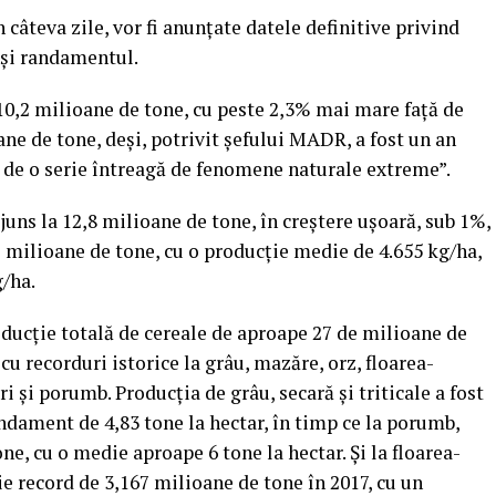
n câteva zile, vor fi anunţate datele definitive privind
r şi randamentul.
 10,2 milioane de tone, cu peste 2,3% mai mare faţă de
oane de tone, deşi, potrivit şefului MADR, a fost un an
ă de o serie întreagă de fenomene naturale extreme”.
juns la 12,8 milioane de tone, în creştere uşoară, sub 1%,
,7 milioane de tone, cu o producţie medie de 4.655 kg/ha,
g/ha.
ducţie totală de cereale de aproape 27 de milioane de
cu recorduri istorice la grâu, mazăre, orz, floarea-
ri şi porumb. Producţia de grâu, secară şi triticale a fost
andament de 4,83 tone la hectar, în timp ce la porumb,
one, cu o medie aproape 6 tone la hectar. Şi la floarea-
e record de 3,167 milioane de tone în 2017, cu un