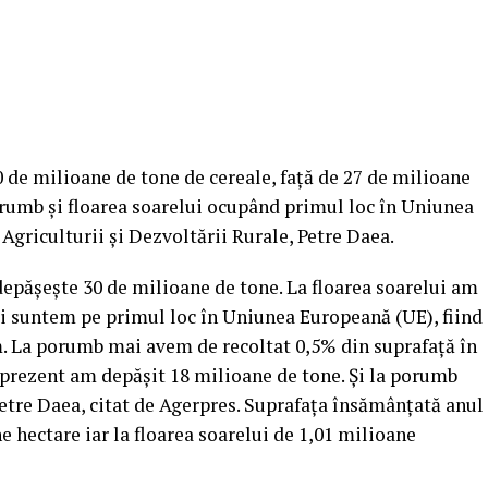
 de milioane de tone de cereale, faţă de 27 de milioane
orumb şi floarea soarelui ocupând primul loc în Uniunea
 Agriculturii şi Dezvoltării Rurale, Petre Daea.
depăşeşte 30 de milioane de tone. La floarea soarelui am
şi suntem pe primul loc în Uniunea Europeană (UE), fiind
.
La porumb mai avem de recoltat 0,5% din suprafaţă în
n prezent am depăşit 18 milioane de tone. Şi la porumb
etre Daea, citat de Agerpres. Suprafaţa însămânţată anul
e hectare iar la floarea soarelui de 1,01 milioane