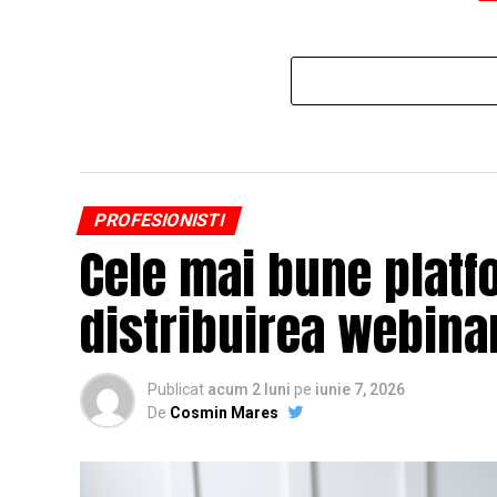
PROFESIONISTI
Cele mai bune platf
distribuirea webinar
Publicat
acum 2 luni
pe
iunie 7, 2026
De
Cosmin Mares