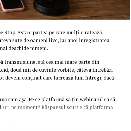
 Stop. Asta e partea pe care mulți o ratează.
âteva sute de oameni live, iar apoi înregistrarea
l mai deschide nimeni.
upă transmisiune, stă cea mai mare parte din
ond, două mii de cuvinte vorbite, câteva întrebări
ot deveni conținut care lucrează luni întregi, dacă
sună cam așa. Pe ce platformă să țin webinarul ca să
ead-uri pe moment? Răspunsul scurt e că platforma
are îți lasă conținutul liber, indexabil și ușor de