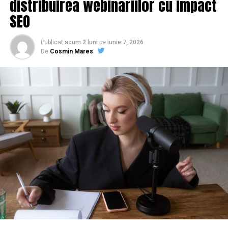
distribuirea webinariilor cu impact
SEO
Publicat
acum 2 luni
pe
iunie 7, 2026
De
Cosmin Mares