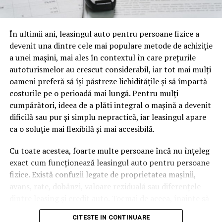
oamenii cu adevărat. Dacă transcrierea ajunge pe o
pagină de pe site-ul tău, ai dintr-odată două mii de
În ultimii ani, leasingul auto pentru persoane fizice a
cuvinte tematice, scrise exact în limbajul în care se
devenit una dintre cele mai populare metode de achiziție
caută.
a unei mașini, mai ales în contextul în care prețurile
Apoi vine partea de comportament. O pagină pe care
autoturismelor au crescut considerabil, iar tot mai mulți
vizitatorii stau zece, cincisprezece minute ca să
oameni preferă să își păstreze lichiditățile și să împartă
urmărească replay-ul trimite un semnal greu de ignorat.
costurile pe o perioadă mai lungă. Pentru mulți
Google nu îți măsoară direct satisfacția, însă timpul
cumpărători, ideea de a plăti integral o mașină a devenit
petrecut, scrollul și revenirile spun ceva despre cât de
dificilă sau pur și simplu nepractică, iar leasingul apare
util e materialul.
ca o soluție mai flexibilă și mai accesibilă.
Și mai e ceva ce se uită ușor. Un webinar reușit atrage
Cu toate acestea, foarte multe persoane încă nu înțeleg
linkuri aproape de la sine. Cineva îl menționează într-un
exact cum funcționează leasingul auto pentru persoane
newsletter, altcineva îl citează într-un articol, un
fizice. Există confuzii legate de proprietatea mașinii,
partener îl trimite în comunitatea lui. Fiecare astfel de
avans, rate, dobânzi, valoare reziduală sau diferențele
mențiune e o cărămidă pusă la autoritatea domeniului
dintre leasing și credit auto. Tocmai de aceea, înainte să
tău, iar autoritatea e moneda forte în SEO.
semnezi orice contract, este important să înțelegi clar
CITESTE IN CONTINUARE
mecanismul acestui tip de finanțare și să știi la ce să fii