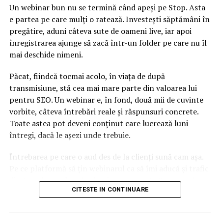
Un webinar bun nu se termină când apeși pe Stop. Asta
e partea pe care mulți o ratează. Investești săptămâni în
pregătire, aduni câteva sute de oameni live, iar apoi
înregistrarea ajunge să zacă într-un folder pe care nu îl
mai deschide nimeni.
Păcat, fiindcă tocmai acolo, în viața de după
transmisiune, stă cea mai mare parte din valoarea lui
pentru SEO. Un webinar e, în fond, două mii de cuvinte
vorbite, câteva întrebări reale și răspunsuri concrete.
Toate astea pot deveni conținut care lucrează luni
întregi, dacă le așezi unde trebuie.
Întrebarea pe care o aud des de la clienți sună cam așa.
Pe ce platformă să țin webinarul ca să îmi aducă și trafic
din Google, nu doar lead-uri pe moment? Răspunsul
CITESTE IN CONTINUARE
scurt e că platforma contează, dar nu în felul în care
cred ei.