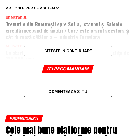
ARTICOLE PE ACEIASI TEMA:
URMATORUL
Trenurile din București spre Sofia, Istanbul şi Salonic
circulă începând de astăzi / Care este orarul acestora și
cât durează călătoria – Industrie Feroviara
NU RATATI
Un start-up românesc de jocuri video obține investiții de
CITESTE IN CONTINUARE
120.000 euro
ITI RECOMANDAM
COMENTEAZA SI TU
PROFESIONISTI
Cele mai bune platforme pentru