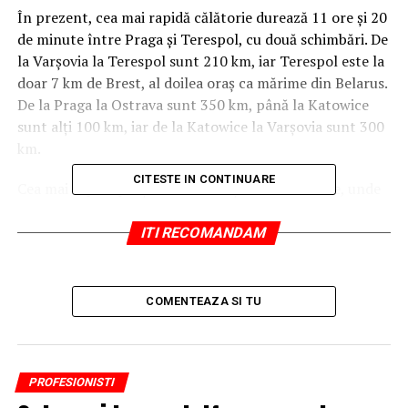
În prezent, cea mai rapidă călătorie durează 11 ore și 20
de minute între Praga și Terespol, cu două schimbări. De
la Varșovia la Terespol sunt 210 km, iar Terespol este la
doar 7 km de Brest, al doilea oraș ca mărime din Belarus.
De la Praga la Ostrava sunt 350 km, până la Katowice
sunt alți 100 km, iar de la Katowice la Varșovia sunt 300
km.
CITESTE IN CONTINUARE
Cea mai rapidă porțiune este Varșovia – Katowice, unde
unele trenuri pot face și sub două ore și jumătate.
ITI RECOMANDAM
Leo Express este compania cehă care vrea ca din
decembrie să opereze patru trenuri pe zi pe ruta Praga –
Ostrava – Katowice – Varșovia – Terespol, iar cei 964 km
COMENTEAZA SI TU
vor fi parcurși în 9 ore și 20 de minute.
Compania a lansat în iunie 2018 trenuri directe între
Praga și Cracovia, trenuri care operează doar în week-
PROFESIONISTI
end, însă fiindcă au succes, vor rula și în timpul