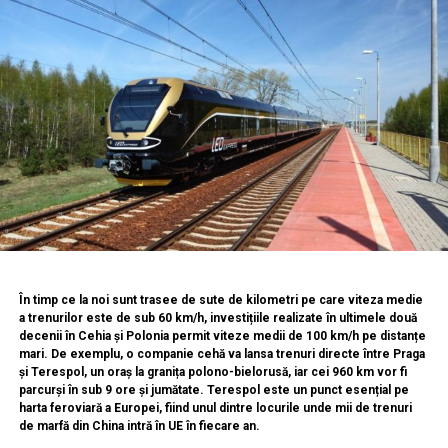
​În timp ce la noi sunt trasee de sute de kilometri pe care viteza medie
a trenurilor este de sub 60 km/h, investițiile realizate în ultimele două
decenii în Cehia și Polonia permit viteze medii de 100 km/h pe distanțe
mari. De exemplu, o companie cehă va lansa trenuri directe între Praga
și Terespol, un oraș la granița polono-bielorusă, iar cei 960 km vor fi
parcurși în sub 9 ore și jumătate. Terespol este un punct esențial pe
harta feroviară a Europei, fiind unul dintre locurile unde mii de trenuri
de marfă din China intră în UE în fiecare an.