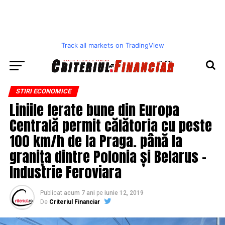
Track all markets on TradingView
STIRI ECONOMICE
Liniile ferate bune din Europa
Centrală permit călătoria cu peste
100 km/h de la Praga. până la
granița dintre Polonia și Belarus –
Industrie Feroviara
Publicat
acum 7 ani
pe
iunie 12, 2019
De
Criteriul Financiar