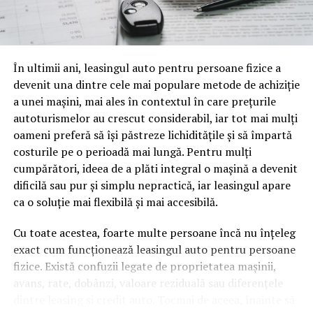
să zicem, fiscalitatea freelancerilor. Conținutul vorbit e
o mină de informație, plină de întrebări pe care și le pun
oamenii cu adevărat. Dacă transcrierea ajunge pe o
pagină de pe site-ul tău, ai dintr-odată două mii de
În ultimii ani, leasingul auto pentru persoane fizice a
cuvinte tematice, scrise exact în limbajul în care se
devenit una dintre cele mai populare metode de achiziție
caută.
a unei mașini, mai ales în contextul în care prețurile
Apoi vine partea de comportament. O pagină pe care
autoturismelor au crescut considerabil, iar tot mai mulți
vizitatorii stau zece, cincisprezece minute ca să
oameni preferă să își păstreze lichiditățile și să împartă
urmărească replay-ul trimite un semnal greu de ignorat.
costurile pe o perioadă mai lungă. Pentru mulți
Google nu îți măsoară direct satisfacția, însă timpul
cumpărători, ideea de a plăti integral o mașină a devenit
petrecut, scrollul și revenirile spun ceva despre cât de
dificilă sau pur și simplu nepractică, iar leasingul apare
util e materialul.
ca o soluție mai flexibilă și mai accesibilă.
Și mai e ceva ce se uită ușor. Un webinar reușit atrage
Cu toate acestea, foarte multe persoane încă nu înțeleg
linkuri aproape de la sine. Cineva îl menționează într-un
exact cum funcționează leasingul auto pentru persoane
newsletter, altcineva îl citează într-un articol, un
fizice. Există confuzii legate de proprietatea mașinii,
partener îl trimite în comunitatea lui. Fiecare astfel de
avans, rate, dobânzi, valoare reziduală sau diferențele
mențiune e o cărămidă pusă la autoritatea domeniului
dintre leasing și credit auto. Tocmai de aceea, înainte să