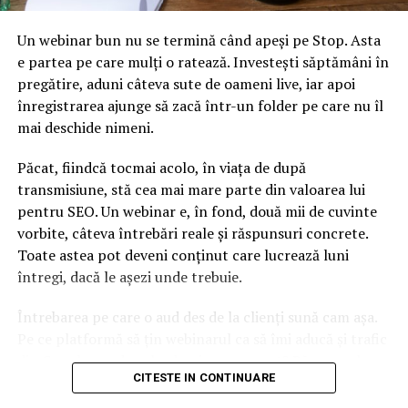
În plus, se află în construcție un oraș în zona rurală de
lângă Terespol și granița bielorusă, oraș ce ar putea
Un webinar bun nu se termină când apeși pe Stop. Asta
găzdui chiar și 30.000 de oameni, dacă totul va merge
e partea pe care mulți o ratează. Investești săptămâni în
bine.
pregătire, aduni câteva sute de oameni live, iar apoi
înregistrarea ajunge să zacă într-un folder pe care nu îl
Cele două țări vor să deschidă mai multe puncte de
mai deschide nimeni.
frontieră pe unde trenurile să treacă și sunt și planuri
de construcție a unui nou pod peste râul Bug.
Păcat, fiindcă tocmai acolo, în viața de după
transmisiune, stă cea mai mare parte din valoarea lui
Surse: Railway Gazette, Forbes, Deutsche Bahn
pentru SEO. Un webinar e, în fond, două mii de cuvinte
Timetable
vorbite, câteva întrebări reale și răspunsuri concrete.
Toate astea pot deveni conținut care lucrează luni
întregi, dacă le așezi unde trebuie.
Întrebarea pe care o aud des de la clienți sună cam așa.
Pe ce platformă să țin webinarul ca să îmi aducă și trafic
din Google, nu doar lead-uri pe moment? Răspunsul
CITESTE IN CONTINUARE
scurt e că platforma contează, dar nu în felul în care
cred ei.