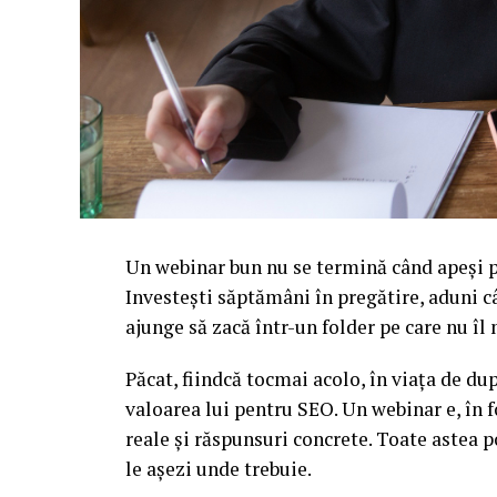
Un webinar bun nu se termină când apeși pe
Investești săptămâni în pregătire, aduni c
ajunge să zacă într-un folder pe care nu î
Păcat, fiindcă tocmai acolo, în viața de d
valoarea lui pentru SEO. Un webinar e, în f
reale și răspunsuri concrete. Toate astea p
le așezi unde trebuie.