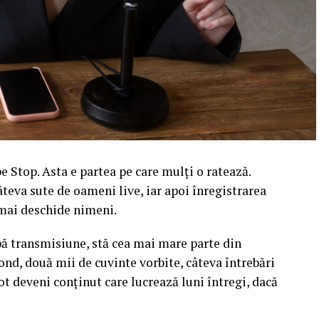
 Stop. Asta e partea pe care mulți o ratează.
âteva sute de oameni live, iar apoi înregistrarea
l mai deschide nimeni.
upă transmisiune, stă cea mai mare parte din
ond, două mii de cuvinte vorbite, câteva întrebări
ot deveni conținut care lucrează luni întregi, dacă