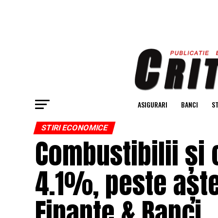
ASIGURARI
BANCI
ST
STIRI ECONOMICE
Combustibilii și c
4.1%, peste aște
Finante & Banci