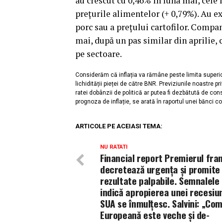
au crescut cu 0,46% în luna mai, cele
prețurile alimentelor (+ 0,79%). Au ex
porc sau a prețului cartofilor. Compa
mai, după un pas similar din aprilie,
pe sectoare.
Considerăm că inflația va rămâne peste limita superioa
lichidității pieței de către BNR. Previziunile noastre p
ratei dobânzii de politică ar putea fi dezbătută de con
prognoza de inflație, se arată în raportul unei bănci co
ARTICOLE PE ACEIASI TEMA:
NU RATATI
Financial report Premierul fra
decretează urgența și promite
rezultate palpabile. Semnalele
indică apropierea unei recesiun
SUA se înmulţesc. Salvini: „Com
Europeană este veche și de-