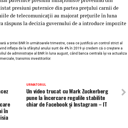
 mai puternice presiuni inflaționiste provenind din
istat presiuni puternice din partea prețului carnii de
niile de telecomunicații au majorat prețurile în luna
 ca răspuns la decizia guvernului de a introduce impozite
ră a țintei BNR în următoarele trimestre, ceea ce justifică un control strict al
rivind inflația de la sfârșitul anului sunt de 4% în 2019 și credem că o creștere a
siliul de administrație al BNR în luna august, când banca centrală își va actualiza
merciale, transmis investitorilor.
URMATORUL
ncez
Un video trucat cu Mark Zuckerberg
pune la încercare regulile stabilite
 care
chiar de Facebook și Instagram – IT
i în
isia