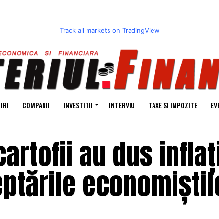
Track all markets on TradingView
IRI
COMPANII
INVESTITII
INTERVIU
TAXE SI IMPOZITE
EV
artofii au dus inflaț
ptările economiștil