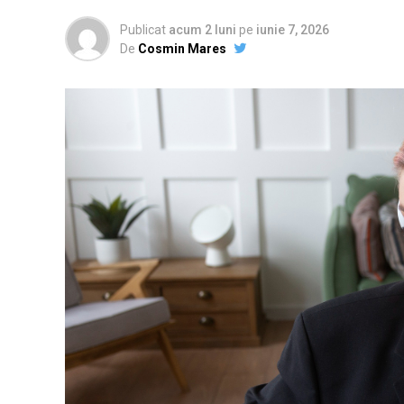
Publicat
acum 2 luni
pe
iunie 7, 2026
De
Cosmin Mares