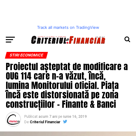
Track all markets on TradingView
STIRI ECONOMICE
Proiectul așteptat de modificare a
OUG 114 care n-a văzut, încă,
lumina Monitorului oficial. Piața
încă este distorsionată pe zona
construcțiilor – Finante & Banci
Publicat
acum 7 ani
pe
iunie 16, 2019
De
Criteriul Financiar