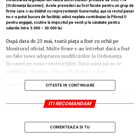
modificarea legislației din cauza distorsiunilor produse de OUG 114
(Ordonanța lăcomiei). Acele prevederi au fost făcute pentru un grup de
firme care s-au întâlnit cu reprezentanții Guvernului, așa că restul pieței
nu s-a putut bucura de facilități: adică neplata contribuției la Pilonul II
pentru angajați, scutire la impozitul pe venit și la sănătate pentru
salariile între 3.000 – 30.000 lei.
După data de 23 mai, toată piața a fost cu ochii pe
Monitorul oficial. Multe firme s-au întrebat dacă a fost
un fake news adoptarea modificărilor la Ordonanța
lăcomiei pe zona construcțiilor. Dacă până joi nu se
publică în Monitor, deja se împlinește o lună.
Modificările pe Ordonanța lăcomiei la zona
CITESTE IN CONTINUARE
construcțiilor au fost redactate la Comisia Națională de
Strategie și Prognoză (CNSP).
ITI RECOMANDAM
Surse guvernamentale au declarat pentru HotNews că
în ziua adoptării s-au cerut modificări pe proiect chiar
COMENTEAZA SI TU
în timpul ședinței de Guvern. Revenind la ziua de astăzi,
acestea ne-au declarat că o variantă finală a fost trimisă