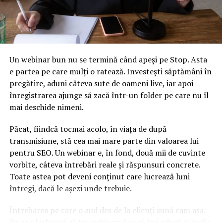
pe partea de publicitate.
De asemenea, tot o firmă de construcții, de data asta Y, are
angajați de tipul femeie de serviciu. Aplică salariul minim și celor
care se urcă pe schelă și femeii de serviciu, deși intenția
Guvernului pare să fi fost pentru aducerea muncitorilor în
Un webinar bun nu se termină când apeși pe Stop. Asta
construcții.
e partea pe care mulți o ratează. Investești săptămâni în
pregătire, aduni câteva sute de oameni live, iar apoi
O altă ciudățenie o reprezintă distorsiunile pe piața muncii. Așa
cum reiese din cele spune mai sus, există angajatori care pot să
înregistrarea ajunge să zacă într-un folder pe care nu îl
acorde facilitatea de scutire de impozit pe venit, contribuție de
mai deschide nimeni.
sănătate și de reducere a contribuției de pensie și alții care nu
pot să acorde pentru că nu au 80% din cifra de afaceri în
construcții. Angajatul va spune: “Stai puțin, ce vină am eu că tu,
Păcat, fiindcă tocmai acolo, în viața de după
angajator, nu ai procentul de cifră de afaceri. Mă duc la unul are
transmisiune, stă cea mai mare parte din valoarea lui
are. Am o facilitate personală eu, angajat, nu tu angajator”.
pentru SEO. Un webinar e, în fond, două mii de cuvinte
vorbite, câteva întrebări reale și răspunsuri concrete.
Lipsa unor prevederi privind includerea cheltuielilor ocazionate
de prestarea serviciilor în cifra de afaceri rezultată din
Toate astea pot deveni conținut care lucrează luni
activitățile eligibile pentru acordarea facilităților
întregi, dacă le așezi unde trebuie.
Necesitatea unei monitorizări lunare a cifrei de afaceri și
Întrebarea pe care o aud des de la clienți sună cam așa.
veniturile salariale brute lunare în vedere aplicării facilităților;