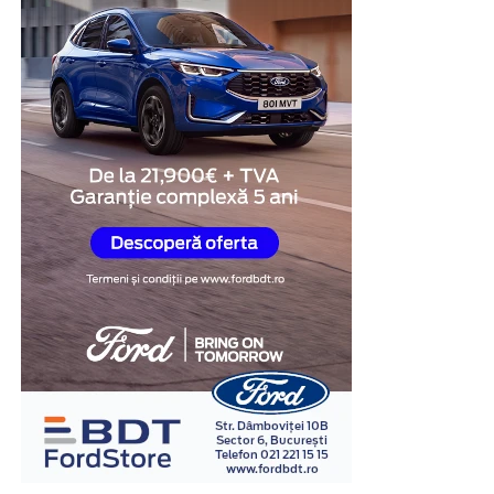
Această structură transformă vestiarul într-o soluție
practică pentru spațiile în care eficiența și utilizarea
optimă a mobilierului sunt prioritare.
Mai mult spațiu disponibil
În multe clădiri administrative sau industriale,
încăperile destinate echipării personalului nu
beneficiază de suprafețe generoase. În aceste situații,
fiecare metru pătrat trebuie utilizat cât mai eficient.
Vestiarele metalice cu uși scurte permit creșterea
numărului de utilizatori fără a ocupa spațiu suplimentar
pe podea. Același corp de mobilier poate înlocui două
sau chiar mai multe vestiare clasice, ceea ce lasă mai
mult loc pentru circulație și facilitează organizarea
întregii încăperi.
Această caracteristică este importantă în fabrici, săli de