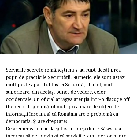
Serviciile secrete româneşti nu s-au rupt decât prea
puţin de practicile Securităţii. Numeric, ele sunt astăzi
mult peste aparatul fostei Securităţi. La fel, mult
superioare, din acelaşi punct de vedere, celor
occidentale. Un oficial atrăgea atenţia într-o discuţie off
the record că numărul mult prea mare de ofiţeri de
informaţii înseamnă că România are o problemă cu
democraţia. Şi are dreptate!
De asemenea, chiar dacă fostul preşedinte Băsescu a
încercat să ne convingă că serviciile sunt performante,