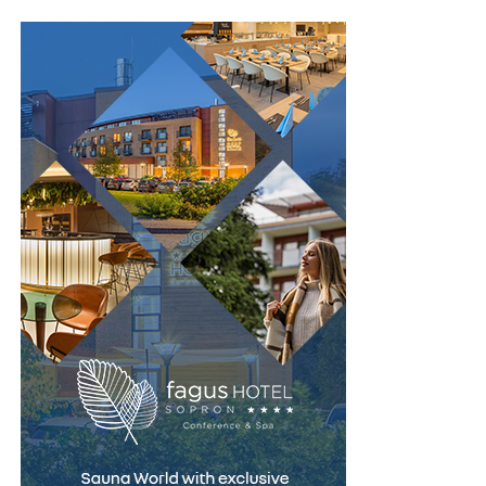
sport, școli, spitale sau alte instituții unde fluxul de
persoane este ridicat. Spațiul economisit poate fi utilizat
pentru bănci, culoare de acces sau alte echipamente
necesare funcționării vestiarului.
În același timp, organizarea compactă permite
amplasarea mai multor corpuri de mobilier fără ca
încăperea să devină aglomerată. Astfel, confortul
utilizatorilor este menținut chiar și în perioadele cu
trafic intens.
Prin valorificarea eficientă a spațiului disponibil,
vestiarele tip NEST contribuie la amenajarea unor zone
de echipare funcționale și bine organizate.
Rezistență pentru utilizare
intensivă