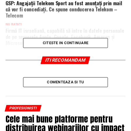
GSP: Angajații Telekom Sport au fost anunțați prin mail
că vor fi concediați. Ce spune conducerea Telekom –
Telecom
NU RATATI
Firmă IT israeliană, capabilă să intre în datele personale
de pe serverele Apple, Google, Facebook, Amazon şi
Microsoft
CITESTE IN CONTINUARE
ITI RECOMANDAM
COMENTEAZA SI TU
PROFESIONISTI
Cele mai bune platforme pentru
distribuirea webinariilor cu impact