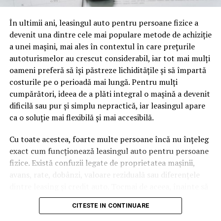
pagină de pe site-ul tău, ai dintr-odată două mii de
În ultimii ani, leasingul auto pentru persoane fizice a
cuvinte tematice, scrise exact în limbajul în care se
devenit una dintre cele mai populare metode de achiziție
caută.
a unei mașini, mai ales în contextul în care prețurile
Apoi vine partea de comportament. O pagină pe care
autoturismelor au crescut considerabil, iar tot mai mulți
vizitatorii stau zece, cincisprezece minute ca să
oameni preferă să își păstreze lichiditățile și să împartă
urmărească replay-ul trimite un semnal greu de ignorat.
costurile pe o perioadă mai lungă. Pentru mulți
Google nu îți măsoară direct satisfacția, însă timpul
cumpărători, ideea de a plăti integral o mașină a devenit
petrecut, scrollul și revenirile spun ceva despre cât de
dificilă sau pur și simplu nepractică, iar leasingul apare
util e materialul.
ca o soluție mai flexibilă și mai accesibilă.
Și mai e ceva ce se uită ușor. Un webinar reușit atrage
Cu toate acestea, foarte multe persoane încă nu înțeleg
linkuri aproape de la sine. Cineva îl menționează într-un
exact cum funcționează leasingul auto pentru persoane
newsletter, altcineva îl citează într-un articol, un
fizice. Există confuzii legate de proprietatea mașinii,
partener îl trimite în comunitatea lui. Fiecare astfel de
avans, rate, dobânzi, valoare reziduală sau diferențele
mențiune e o cărămidă pusă la autoritatea domeniului
dintre leasing și credit auto. Tocmai de aceea, înainte să
tău, iar autoritatea e moneda forte în SEO.
semnezi orice contract, este important să înțelegi clar
CITESTE IN CONTINUARE
mecanismul acestui tip de finanțare și să știi la ce să fii
Apoi mai e economia de scară, care mă încântă de