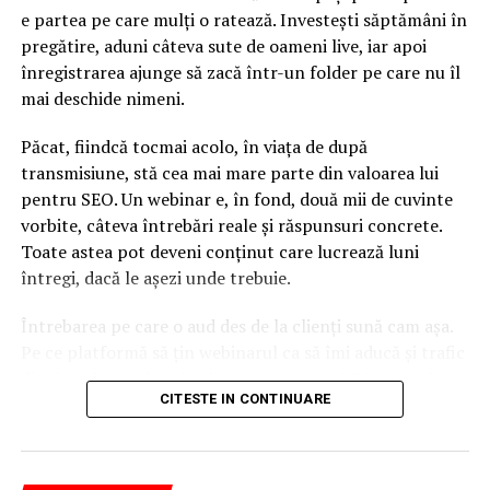
e partea pe care mulți o ratează. Investești săptămâni în
pregătire, aduni câteva sute de oameni live, iar apoi
înregistrarea ajunge să zacă într-un folder pe care nu îl
mai deschide nimeni.
Păcat, fiindcă tocmai acolo, în viața de după
transmisiune, stă cea mai mare parte din valoarea lui
pentru SEO. Un webinar e, în fond, două mii de cuvinte
vorbite, câteva întrebări reale și răspunsuri concrete.
Toate astea pot deveni conținut care lucrează luni
întregi, dacă le așezi unde trebuie.
Întrebarea pe care o aud des de la clienți sună cam așa.
Pe ce platformă să țin webinarul ca să îmi aducă și trafic
din Google, nu doar lead-uri pe moment? Răspunsul
CITESTE IN CONTINUARE
scurt e că platforma contează, dar nu în felul în care
cred ei.
Nu cel mai tare software câștigă, ci acela care îți lasă