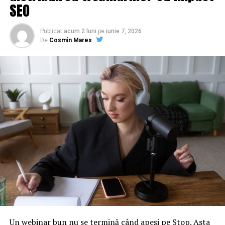
SEO
Publicat
acum 2 luni
pe
iunie 7, 2026
De
Cosmin Mares
Un webinar bun nu se termină când apeși pe Stop. Asta