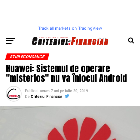
Track all markets on TradingView
STIRI ECONOMICE
Huawei: Sistemul de operare
"misterios" nu va înlocui Android
Publicat
acum 7 ani
pe
iulie 20, 2019
De
Criteriul Financiar