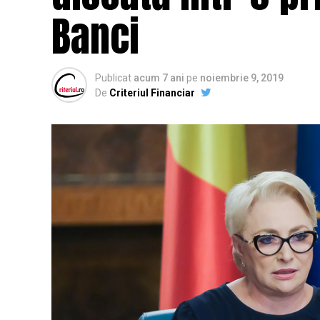
Banci
Publicat
acum 7 ani
pe
noiembrie 9, 2019
De
Criteriul Financiar