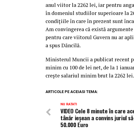
anul viitor la 2262 lei, iar pentru ang
în domeniul studiilor superioare la 26
condițiile în care în prezent sunt înc
Am convingerea că există argumente ș
pentru care viitorul Guvern nu ar apl
a spus Dăncilă.
Ministerul Muncii a publicat recent p
minim cu 100 de lei net, de la 1 ianuar
crește salariul minim brut la 2262 lei.
ARTICOLE PE ACEIASI TEMA:
NU RATATI
​VIDEO Cele 8 minute în care ac
tânăr ieșean a convins juriul să
50.000 Euro