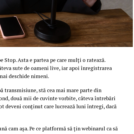
 Stop. Asta e partea pe care mulți o ratează.
âteva sute de oameni live, iar apoi înregistrarea
l mai deschide nimeni.
upă transmisiune, stă cea mai mare parte din
ond, două mii de cuvinte vorbite, câteva întrebări
ot deveni conținut care lucrează luni întregi, dacă
sună cam așa. Pe ce platformă să țin webinarul ca să