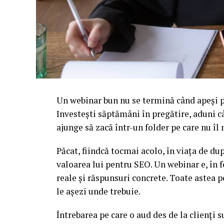
Un webinar bun nu se termină când apeși pe
Investești săptămâni în pregătire, aduni c
ajunge să zacă într-un folder pe care nu î
Păcat, fiindcă tocmai acolo, în viața de d
valoarea lui pentru SEO. Un webinar e, în f
reale și răspunsuri concrete. Toate astea p
le așezi unde trebuie.
Întrebarea pe care o aud des de la clienți 