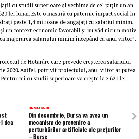
ajații cu studii superioare și vechime de cel puțin un an
20 lei lunar. Este o măsură cu puternic impact social în
adrați peste 1,4 milioane de angajați cu salariul minim.
i un context economic favorabil și nu văd niciun motiv
ica majorarea salariului minim începând cu anul viitor”,
roiectul de Hotărâre care prevede creșterea salariului
ie 2020. Astfel, potrivit proiectului, anul viitor ar putea
 Pentru cei cu studii superioare va crește la 2.620 lei.
URMATORUL
est
Din decembrie, Bursa va avea un
-i dea
mecanism de prevenire a
perturbărilor artificiale ale prețurilor
– Burse