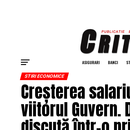
ASIGURARI
BANCI
ST
STIRI ECONOMICE
Creșterea salar
viitorul Guvern. 
discută într-o pr