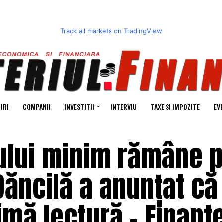
Track all markets on TradingView
IRI
COMPANII
INVESTITII
INTERVIU
TAXE SI IMPOZITE
EV
iului minim rămâne 
Dăncilă a anunțat că
imă lectură – Finant