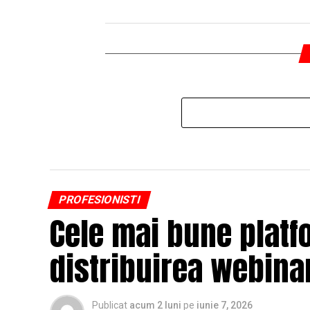
PROFESIONISTI
Cele mai bune platf
distribuirea webinar
Publicat
acum 2 luni
pe
iunie 7, 2026