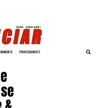
ENIMENTE
PROFESIONISTI
pe
 se
e &