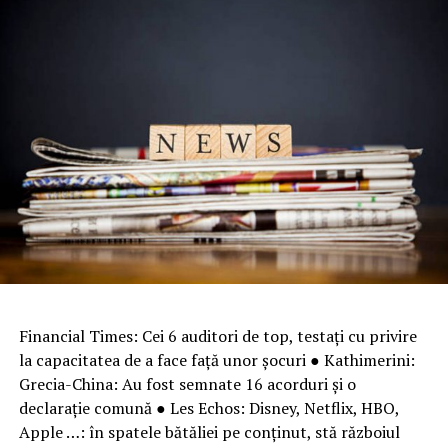
Financial Times: Cei 6 auditori de top, testați cu privire
la capacitatea de a face față unor șocuri ● Kathimerini:
Grecia-China: Au fost semnate 16 acorduri şi o
declaraţie comună ● Les Echos: Disney, Netflix, HBO,
Apple …: în spatele bătăliei pe conținut, stă războiul