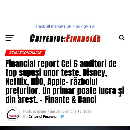
Track all markets on TradingView
STIRI ECONOMICE
Financial report Cei 6 auditori de
top supuși unor teste. Disney,
Netflix, HBO, Apple- războiul
prețurilor. Un primar poate lucra şi
din arest. – Finante & Banci
Publicat
acum 7 ani
pe
noiembrie 13, 2019
De
Criteriul Financiar