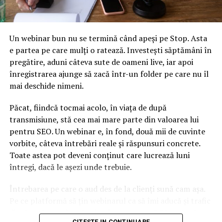
industriei.
Într-o scrisoare de cinci pagini, Departamentul pentru
Un webinar bun nu se termină când apeși pe Stop. Asta
afaceri, energie și strategie industrială a ridicat
e partea pe care mulți o ratează. Investești săptămâni în
problema cerințelor de capital și cele privind asigurările
pregătire, aduni câteva sute de oameni live, iar apoi
PwC, Deloitte, EY, KPMG, Grant Thornton și BDO.
înregistrarea ajunge să zacă într-un folder pe care nu îl
mai deschide nimeni.
Printre cele 19 întrebări, scrisoarea o conține și pe
următoarea: „De ce nu ar trebui să dețineți capitaluri
Păcat, fiindcă tocmai acolo, în viața de după
proprii suplimentare, având în vedere riscurile cu care
transmisiune, stă cea mai mare parte din valoarea lui
se confruntă afacerea dvs. ?”
pentru SEO. Un webinar e, în fond, două mii de cuvinte
vorbite, câteva întrebări reale și răspunsuri concrete.
De asemenea, a întrebat: „Care este dimensiunea
Toate astea pot deveni conținut care lucrează luni
[garanțiilor] care pot fi retrase unilateral?”
întregi, dacă le așezi unde trebuie.
Scrisorile au fost trimise într-un moment în care
Întrebarea pe care o aud des de la clienți sună cam așa.
guvernul Regatului Unit consideră dacă trebuie să aplice
Pe ce platformă să țin webinarul ca să îmi aducă și trafic
propuneri ventite de la autoritatea de reglementare a
din Google, nu doar lead-uri pe moment? Răspunsul
concurenței pentru a îmbunătăți calitatea pe piața de
CITESTE IN CONTINUARE