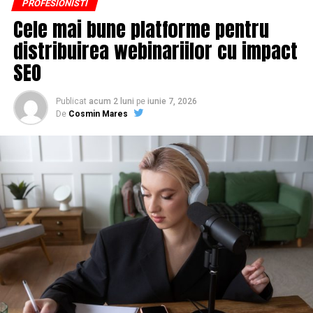
PROFESIONISTI
Cele mai bune platforme pentru
distribuirea webinariilor cu impact
SEO
Publicat
acum 2 luni
pe
iunie 7, 2026
De
Cosmin Mares
Guvernul Regatului Unit a pus sub semnul întrebării
capacitatea lor de a supraviețui unui șoc financiar a
celor mai mari șase firme de consultanță fiscală într-un
test de reziliență care precede o posibilă implozie a