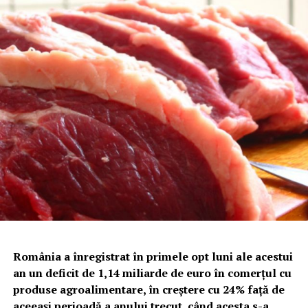
România a înregistrat în primele opt luni ale acestui
an un deficit de 1,14 miliarde de euro în comerţul cu
produse agroalimentare, în creştere cu 24% faţă de
aceeaşi perioadă a anului trecut, când acesta s-a