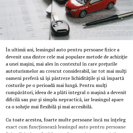
care un crawler o poate parcurge.
Gândește-te la o sesiune de patruzeci de minute despre,
să zicem, fiscalitatea freelancerilor. Conținutul vorbit e
o mină de informație, plină de întrebări pe care și le pun
oamenii cu adevărat. Dacă transcrierea ajunge pe o
pagină de pe site-ul tău, ai dintr-odată două mii de
În ultimii ani, leasingul auto pentru persoane fizice a
cuvinte tematice, scrise exact în limbajul în care se
devenit una dintre cele mai populare metode de achiziție
caută.
a unei mașini, mai ales în contextul în care prețurile
Apoi vine partea de comportament. O pagină pe care
autoturismelor au crescut considerabil, iar tot mai mulți
vizitatorii stau zece, cincisprezece minute ca să
oameni preferă să își păstreze lichiditățile și să împartă
urmărească replay-ul trimite un semnal greu de ignorat.
costurile pe o perioadă mai lungă. Pentru mulți
Google nu îți măsoară direct satisfacția, însă timpul
cumpărători, ideea de a plăti integral o mașină a devenit
petrecut, scrollul și revenirile spun ceva despre cât de
dificilă sau pur și simplu nepractică, iar leasingul apare
util e materialul.
ca o soluție mai flexibilă și mai accesibilă.
Și mai e ceva ce se uită ușor. Un webinar reușit atrage
Cu toate acestea, foarte multe persoane încă nu înțeleg
linkuri aproape de la sine. Cineva îl menționează într-un
exact cum funcționează leasingul auto pentru persoane
newsletter, altcineva îl citează într-un articol, un