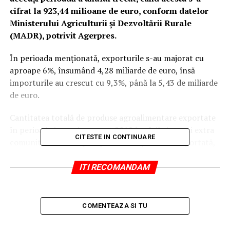
cifrat la 923,44 milioane de euro, conform datelor
Ministerului Agriculturii şi Dezvoltării Rurale
(MADR), potrivit Agerpres.
În perioada menţionată, exporturile s-au majorat cu
aproape 6%, însumând 4,28 miliarde de euro, însă
importurile au crescut cu 9,3%, până la 5,43 de miliarde
de euro.
Cantitatea totală de produse agroalimentare exportate
în perioada ianuarie-august 2019 în ţările intra şi extra
CITESTE IN CONTINUARE
comunitare a fost aproape dublă faţă de cea importată,
însă România continuă să exporte cu precădere materii
şi aduce din import produse procesate cu valoare
ITI RECOMANDAM
adăugată mare.
Astfel, în primele opt luni au fost exportate 11,23 de
COMENTEAZA SI TU
milioane de tone de produse agroalimentare, în creştere
faţă de aceeaşi perioadă a anului trecut, când s-a