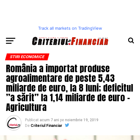
Track all markets on TradingView
STIRI ECONOMICE
România a importat produse
agroalimentare de peste 5,43
miliarde de euro, la 8 luni; deficitul
”a sărit” la 1,14 miliarde de euro –
Agricultura
Publicat
acum 7 ani
pe
noiembrie 19, 2019
De
Criteriul Financiar