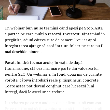
valoare de 194,98 milioane de euro, în primele opt luni
din 2018, la 102.851 tone şi 221,07 milioane de euro
cheltuiţi pe aceste produse în ianuarie-august 2019.,
potrivit Agerpres.
Un webinar bun nu se termină când apeși pe Stop. Asta
e partea pe care mulți o ratează. Investești săptămâni în
ARTICOLE PE ACEIASI TEMA:
pregătire, aduni câteva sute de oameni live, iar apoi
URMATORUL
înregistrarea ajunge să zacă într-un folder pe care nu îl
Financial report Copilăria: Totul se joacă în primele
1.000 de zile. Turbulența politică din Germania: poate
mai deschide nimeni.
rezista centrul? Partidul Sinn Fein dorește un
referendum pentru unitatea irlandeză – Finante & Banci
Păcat, fiindcă tocmai acolo, în viața de după
transmisiune, stă cea mai mare parte din valoarea lui
NU RATATI
pentru SEO. Un webinar e, în fond, două mii de cuvinte
Afacerile germane resimt efectele tensiunilor
comerciale dintre SUA și China – Companii
vorbite, câteva întrebări reale și răspunsuri concrete.
Toate astea pot deveni conținut care lucrează luni
întregi, dacă le așezi unde trebuie.
Întrebarea pe care o aud des de la clienți sună cam așa.
Pe ce platformă să țin webinarul ca să îmi aducă și trafic