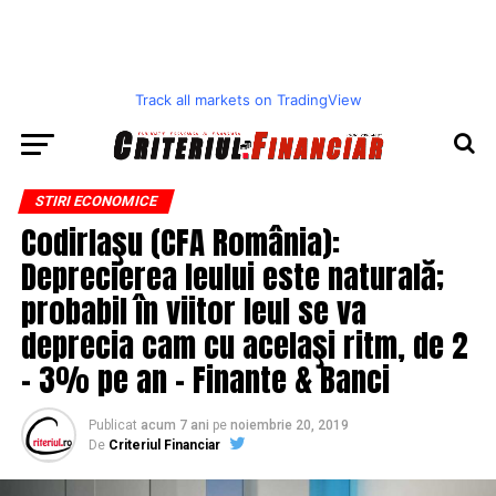
Track all markets on TradingView
STIRI ECONOMICE
Codirlaşu (CFA România):
Deprecierea leului este naturală;
probabil în viitor leul se va
deprecia cam cu acelaşi ritm, de 2
– 3% pe an – Finante & Banci
Publicat
acum 7 ani
pe
noiembrie 20, 2019
De
Criteriul Financiar