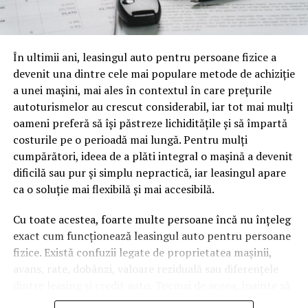
o mină de informație, plină de întrebări pe care și le pun
oamenii cu adevărat. Dacă transcrierea ajunge pe o
pagină de pe site-ul tău, ai dintr-odată două mii de
În ultimii ani, leasingul auto pentru persoane fizice a
cuvinte tematice, scrise exact în limbajul în care se
devenit una dintre cele mai populare metode de achiziție
caută.
a unei mașini, mai ales în contextul în care prețurile
Apoi vine partea de comportament. O pagină pe care
autoturismelor au crescut considerabil, iar tot mai mulți
vizitatorii stau zece, cincisprezece minute ca să
oameni preferă să își păstreze lichiditățile și să împartă
urmărească replay-ul trimite un semnal greu de ignorat.
costurile pe o perioadă mai lungă. Pentru mulți
Google nu îți măsoară direct satisfacția, însă timpul
cumpărători, ideea de a plăti integral o mașină a devenit
petrecut, scrollul și revenirile spun ceva despre cât de
dificilă sau pur și simplu nepractică, iar leasingul apare
util e materialul.
ca o soluție mai flexibilă și mai accesibilă.
Și mai e ceva ce se uită ușor. Un webinar reușit atrage
Cu toate acestea, foarte multe persoane încă nu înțeleg
linkuri aproape de la sine. Cineva îl menționează într-un
exact cum funcționează leasingul auto pentru persoane
newsletter, altcineva îl citează într-un articol, un
fizice. Există confuzii legate de proprietatea mașinii,
partener îl trimite în comunitatea lui. Fiecare astfel de
avans, rate, dobânzi, valoare reziduală sau diferențele
mențiune e o cărămidă pusă la autoritatea domeniului
dintre leasing și credit auto. Tocmai de aceea, înainte să
tău, iar autoritatea e moneda forte în SEO.
semnezi orice contract, este important să înțelegi clar