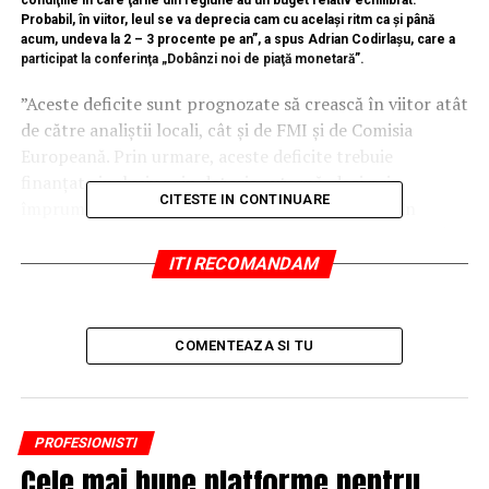
Probabil, în viitor, leul se va deprecia cam cu acelaşi ritm ca şi până
acum, undeva la 2 – 3 procente pe an”, a spus Adrian Codirlaşu, care a
participat la conferinţa „Dobânzi noi de piaţă monetară”.
”Aceste deficite sunt prognozate să crească în viitor atât
de către analiştii locali, cât şi de FMI şi de Comisia
Europeană. Prin urmare, aceste deficite trebuie
finanţate inclusiv prin datorie externă, deci prin
CITESTE IN CONTINUARE
împrumuturi externe, ceea ce înseamnă că va fi în
continuare o presiune de depreciere pe leu. Probabil, în
viitor, leul se va deprecia cam cu acelaşi ritm ca şi până
ITI RECOMANDAM
acum, undeva la 2 – 3 procente pe an”, a mai spus
Codirlaşu.
COMENTEAZA SI TU
Potrivit acestuia, deprecierea este susţinută de inflaţie,
existând un diferenţial de inflaţie între România şi zona
euro.
PROFESIONISTI
Întrebat dacă anul acesta am mai putea vedea presiuni
Cele mai bune platforme pentru
pe curs şi când se va termina puseul de depreciere, el a