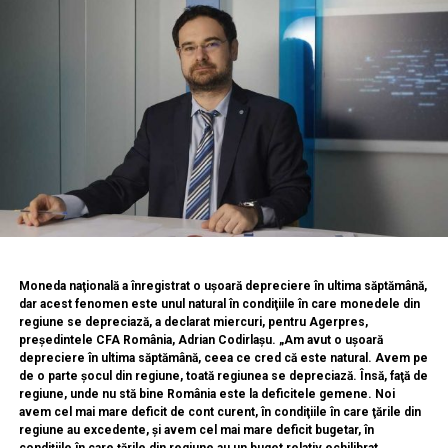
Moneda naţională a înregistrat o uşoară depreciere în ultima săptămână,
dar acest fenomen este unul natural în condiţiile în care monedele din
regiune se depreciază, a declarat miercuri, pentru Agerpres,
preşedintele CFA România, Adrian Codirlaşu. „Am avut o uşoară
depreciere în ultima săptămână, ceea ce cred că este natural. Avem pe
de o parte şocul din regiune, toată regiunea se depreciază. Însă, faţă de
regiune, unde nu stă bine România este la deficitele gemene. Noi
avem cel mai mare deficit de cont curent, în condiţiile în care ţările din
regiune au excedente, şi avem cel mai mare deficit bugetar, în
condiţiile în care ţările din regiune au un buget relativ echilibrat.