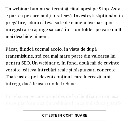
Un webinar bun nu se termină când apeși pe Stop. Asta
e partea pe care mulți o ratează. Investești săptămâni în
pregătire, aduni câteva sute de oameni live, iar apoi
înregistrarea ajunge să zacă într-un folder pe care nu îl
mai deschide nimeni.
Păcat, fiindcă tocmai acolo, în viața de după
transmisiune, stă cea mai mare parte din valoarea lui
pentru SEO. Un webinar e, în fond, două mii de cuvinte
vorbite, câteva întrebări reale și răspunsuri concrete.
Toate astea pot deveni conținut care lucrează luni
întregi, dacă le așezi unde trebuie.
Întrebarea pe care o aud des de la clienți sună cam așa.
Pe ce platformă să țin webinarul ca să îmi aducă și trafic
din Google, nu doar lead-uri pe moment? Răspunsul
CITESTE IN CONTINUARE
scurt e că platforma contează, dar nu în felul în care
cred ei.