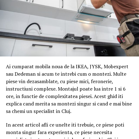
nu-l permit.
Mașini de spălat – oferte de la eMAG.ro
Ai cumparat mobila noua de la IKEA, JYSK, Mobexpert
sau Dedeman si acum te intrebi cum o montezi. Multe
piese vin dezasamblate, cu piese mici, feronerie,
instructiuni complexe. Montajul poate lua intre 1 si 6
ore, in functie de complexitatea piesei. Acest ghid iti
explica cand merita sa montezi singur si cand e mai bine
sa chemi un specialist in Cluj.
In acest articol afli ce unelte iti trebuie, ce piese poti
monta singur fara experienta, ce piese necesita