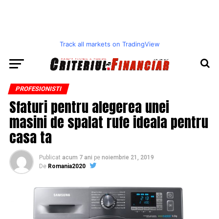
Track all markets on TradingView
PROFESIONISTI
Sfaturi pentru alegerea unei
masini de spalat rufe ideala pentru
casa ta
Publicat
acum 7 ani
pe
noiembrie 21, 2019
De
Romania2020