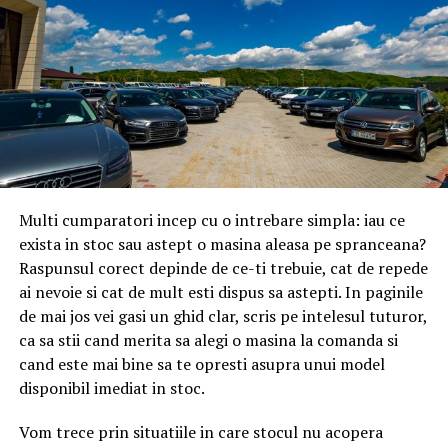
– pentru una sau două persoane în
material irosit prin gauri incorecte sau piese montate
stramb.
locuință – mașini de spălat cu capacitate
de până în 6 kilograme
Al treilea criteriu este timpul disponibil. Daca ai o zi
intreaga libera si rabdare, poti incerca. Daca ai doar 2-3
– pentru 3-4 persoane în locuință –
ore seara, mai bine chemi un specialist si castigi timp
pretios.
mașini de spălat cu capacitate între 6 și 8
kilograme
Unelte necesare pentru
Multi cumparatori incep cu o intrebare simpla: iau ce
– pentru 5 sau mai multe persoane în
montajul mobilei
exista in stoc sau astept o masina aleasa pe spranceana?
locuință – mașini de spălat cu capacitate
Raspunsul corect depinde de ce-ti trebuie, cat de repede
Setul de baza include: surubelnita cu cap cruce
ai nevoie si cat de mult esti dispus sa astepti. In paginile
peste 8 kilograme
(Phillips), surubelnita cu cap plat, ciocan, ruleta, nivela
de mai jos vei gasi un ghid clar, scris pe intelesul tuturor,
cu bula, cutter, banda de mascare, creion. Aceste unelte
ca sa stii cand merita sa alegi o masina la comanda si
se gasesc in orice casa si sunt suficiente pentru piese
cand este mai bine sa te opresti asupra unui model
simple. Pentru piese complexe, sunt necesare si unelte
O mașină de spălat rufe
disponibil imediat in stoc.
suplimentare: bormasina cu acumulator (pentru gauri
acceptabilă are cel puțin 600
in perete sau in lemn), set de chei imbus (de obicei
Vom trece prin situatiile in care stocul nu acopera