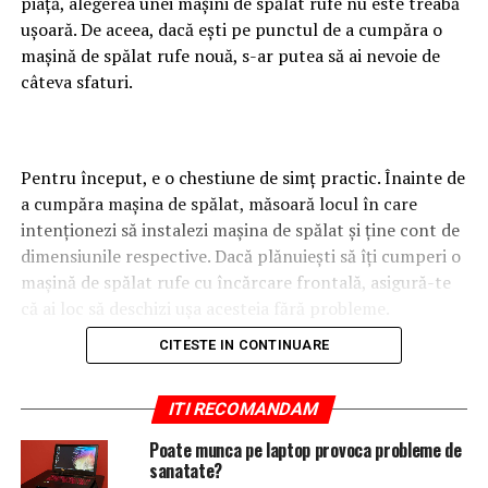
piață, alegerea unei mașini de spălat rufe nu este treabă
ușoară. De aceea, dacă ești pe punctul de a cumpăra o
mașină de spălat rufe nouă, s-ar putea să ai nevoie de
câteva sfaturi.
Pentru început, e o chestiune de simț practic. Înainte de
a cumpăra mașina de spălat, măsoară locul în care
intenționezi să instalezi mașina de spălat și ține cont de
dimensiunile respective. Dacă plănuiești să îți cumperi o
mașină de spălat rufe cu încărcare frontală, asigură-te
că ai loc să deschizi ușa acesteia fără probleme.
CITESTE IN CONTINUARE
Încărcare frontală sau verticală?
ITI RECOMANDAM
Poate munca pe laptop provoca probleme de
sanatate?