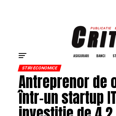
ASIGURARI
BANCI
ST
STIRI ECONOMICE
Antreprenor de o
într-un startup I
investiție de 4,2