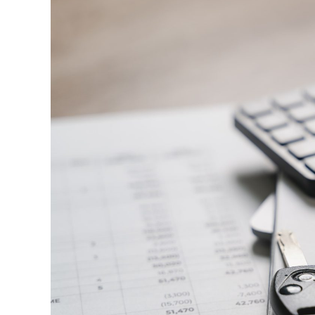
Apoi vine partea de comportament. O pagină
minute ca să urmărească replay-ul trimite
direct satisfacția, însă timpul petrecut, sc
materialul.
Și mai e ceva ce se uită ușor. Un webinar re
menționează într-un newsletter, altcineva î
comunitatea lui. Fiecare astfel de mențiu
iar autoritatea e moneda forte în SEO.
Apoi mai e economia de scară, care mă încâ
un articol lung, cinci sau șase clipuri scur
podcast din audio și o serie de întrebări f
calendar editorial întreg, dacă platforma î
Ce transformă o platformă 