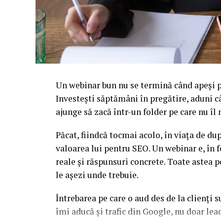
Un webinar bun nu se termină când apeși pe
Investești săptămâni în pregătire, aduni c
ajunge să zacă într-un folder pe care nu î
Păcat, fiindcă tocmai acolo, în viața de d
valoarea lui pentru SEO. Un webinar e, în f
reale și răspunsuri concrete. Toate astea p
le așezi unde trebuie.
Întrebarea pe care o aud des de la clienți 
îmi aducă și trafic din Google, nu doar l