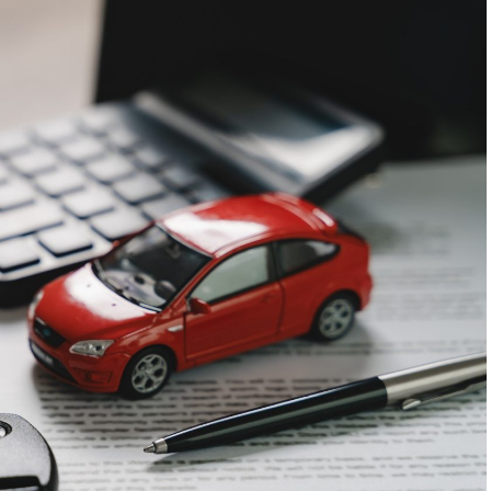
 pe care vizitatorii stau zece, cincisprezece
 un semnal greu de ignorat. Google nu îți măsoară
rollul și revenirile spun ceva despre cât de util e
ușit atrage linkuri aproape de la sine. Cineva îl
l citează într-un articol, un partener îl trimite în
ne e o cărămidă pusă la autoritatea domeniului tău,
ntă de fiecare dată. Dintr-o singură sesiune scoți
te pentru social, o pagină de replay, un episod de
recvente. O oră de filmare ajunge să hrănească un
ți permite să scoți ușor materialul brut.
obișnuită într-una bună pentru