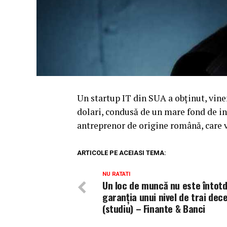
Un startup IT din SUA a obținut, viner
dolari, condusă de un mare fond de inv
antreprenor de origine română, care v
ARTICOLE PE ACEIASI TEMA:
NU RATATI
Un loc de muncă nu este întot
garanţia unui nivel de trai dec
(studiu) – Finante & Banci