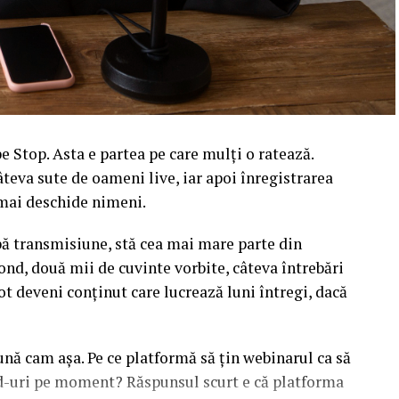
 Stop. Asta e partea pe care mulți o ratează.
âteva sute de oameni live, iar apoi înregistrarea
l mai deschide nimeni.
upă transmisiune, stă cea mai mare parte din
ond, două mii de cuvinte vorbite, câteva întrebări
ot deveni conținut care lucrează luni întregi, dacă
sună cam așa. Pe ce platformă să țin webinarul ca să
ead-uri pe moment? Răspunsul scurt e că platforma