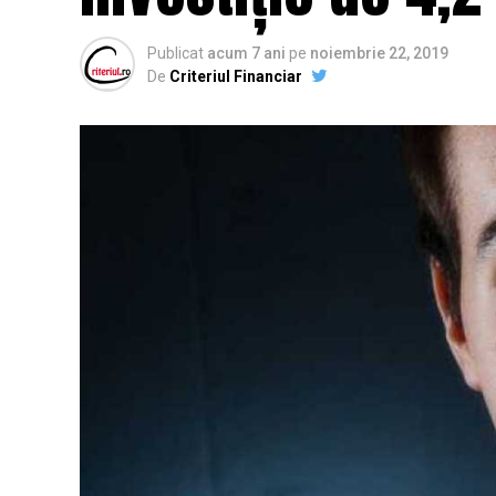
Publicat
acum 7 ani
pe
noiembrie 22, 2019
De
Criteriul Financiar