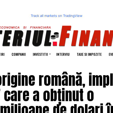
Track all markets on TradingView
IRI
COMPANII
INVESTITII
INTERVIU
TAXE SI IMPOZITE
EV
rigine română, impl
T care a obținut o
 milioane de dolari 