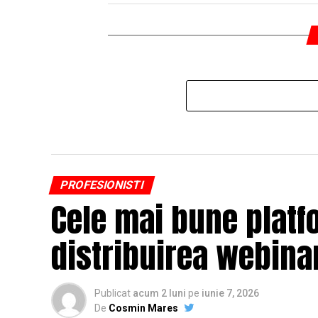
PROFESIONISTI
Cele mai bune platf
distribuirea webinar
Publicat
acum 2 luni
pe
iunie 7, 2026
De
Cosmin Mares