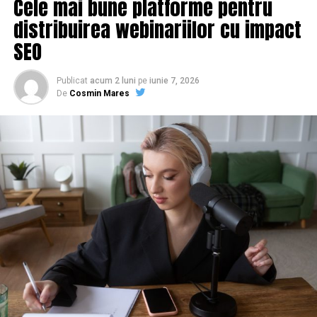
Cele mai bune platforme pentru
distribuirea webinariilor cu impact
SEO
Publicat
acum 2 luni
pe
iunie 7, 2026
De
Cosmin Mares