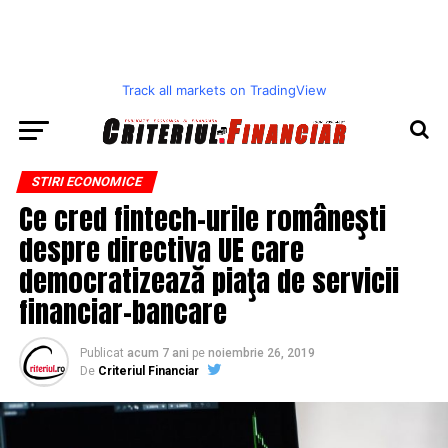
Track all markets on TradingView
STIRI ECONOMICE
Ce cred fintech-urile româneşti
despre directiva UE care
democratizează piaţa de servicii
financiar-bancare
Publicat
acum 7 ani
pe
noiembrie 26, 2019
De
Criteriul Financiar