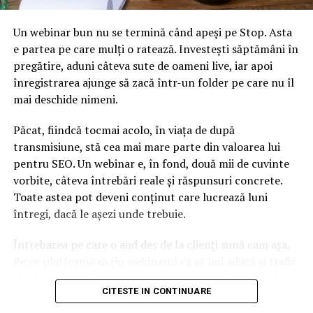
Un webinar bun nu se termină când apeși pe Stop. Asta
e partea pe care mulți o ratează. Investești săptămâni în
pregătire, aduni câteva sute de oameni live, iar apoi
înregistrarea ajunge să zacă într-un folder pe care nu îl
mai deschide nimeni.
Păcat, fiindcă tocmai acolo, în viața de după
transmisiune, stă cea mai mare parte din valoarea lui
pentru SEO. Un webinar e, în fond, două mii de cuvinte
vorbite, câteva întrebări reale și răspunsuri concrete.
Toate astea pot deveni conținut care lucrează luni
întregi, dacă le așezi unde trebuie.
Întrebarea pe care o aud des de la clienți sună cam așa.
Pe ce platformă să țin webinarul ca să îmi aducă și trafic
din Google, nu doar lead-uri pe moment? Răspunsul
CITESTE IN CONTINUARE
scurt e că platforma contează, dar nu în felul în care
cred ei.