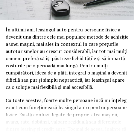
să zicem, fiscalitatea freelancerilor. Conținutul vorbit e
o mină de informație, plină de întrebări pe care și le pun
oamenii cu adevărat. Dacă transcrierea ajunge pe o
pagină de pe site-ul tău, ai dintr-odată două mii de
În ultimii ani, leasingul auto pentru persoane fizice a
cuvinte tematice, scrise exact în limbajul în care se
devenit una dintre cele mai populare metode de achiziție
caută.
a unei mașini, mai ales în contextul în care prețurile
Apoi vine partea de comportament. O pagină pe care
autoturismelor au crescut considerabil, iar tot mai mulți
vizitatorii stau zece, cincisprezece minute ca să
oameni preferă să își păstreze lichiditățile și să împartă
urmărească replay-ul trimite un semnal greu de ignorat.
costurile pe o perioadă mai lungă. Pentru mulți
Google nu îți măsoară direct satisfacția, însă timpul
cumpărători, ideea de a plăti integral o mașină a devenit
petrecut, scrollul și revenirile spun ceva despre cât de
dificilă sau pur și simplu nepractică, iar leasingul apare
util e materialul.
ca o soluție mai flexibilă și mai accesibilă.
Și mai e ceva ce se uită ușor. Un webinar reușit atrage
Cu toate acestea, foarte multe persoane încă nu înțeleg
linkuri aproape de la sine. Cineva îl menționează într-un
exact cum funcționează leasingul auto pentru persoane
newsletter, altcineva îl citează într-un articol, un
fizice. Există confuzii legate de proprietatea mașinii,
partener îl trimite în comunitatea lui. Fiecare astfel de
avans, rate, dobânzi, valoare reziduală sau diferențele
mențiune e o cărămidă pusă la autoritatea domeniului
dintre leasing și credit auto. Tocmai de aceea, înainte să