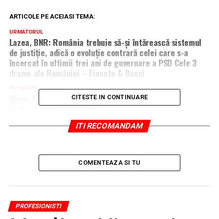
ARTICOLE PE ACEIASI TEMA:
URMATORUL
Lazea, BNR: România trebuie să-și întărească sistemul
de justiție, adică o evoluție contrară celei care s-a
încercat în ultimii trei ani de guvernare a PSD Cele 3
drame ale României – Finante & Banci
NU RATATI
Glovo, Foodpanda și Takeaway.com, amendate de
CITESTE IN CONTINUARE
Protecţia Consumatorului
ITI RECOMANDAM
COMENTEAZA SI TU
PROFESIONISTI