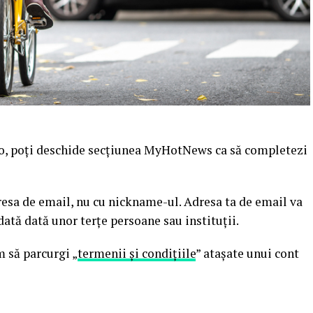
ro, poţi deschide secţiunea MyHotNews ca să completezi
dresa de email, nu cu nickname-ul. Adresa ta de email va
dată dată unor terţe persoane sau instituţii.
m să parcurgi „
termenii şi condiţiile
” ataşate unui cont