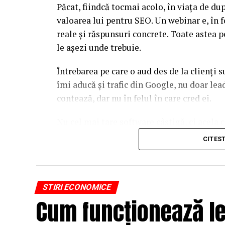
Păcat, fiindcă tocmai acolo, în viața de d
valoarea lui pentru SEO. Un webinar e, în f
reale și răspunsuri concrete. Toate astea p
le așezi unde trebuie.
Întrebarea pe care o aud des de la clienți 
îmi aducă și trafic din Google, nu doar l
contează, dar nu în felul în care cred ei.
Nu cel mai tare software câștigă, ci acela c
reutilizat. Hai să o luăm pe îndelete, fiin
CITES
par la prima vedere.
De ce un webinar bine găz
STIRI ECONOMICE
Google
Cum funcționează le
Motoarele de căutare nu văd un video în sens