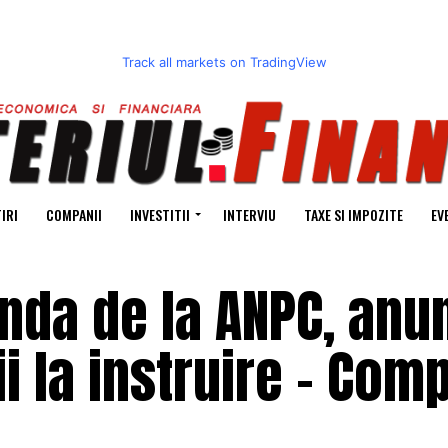
Track all markets on TradingView
IRI
COMPANII
INVESTITII
INTERVIU
TAXE SI IMPOZITE
EV
nda de la ANPC, anu
i la instruire – Comp