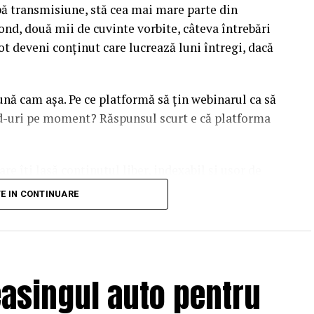
upă transmisiune, stă cea mai mare parte din
ond, două mii de cuvinte vorbite, câteva întrebări
ot deveni conținut care lucrează luni întregi, dacă
sună cam așa. Pe ce platformă să țin webinarul ca să
ead-uri pe moment? Răspunsul scurt e că platforma
are îți lasă conținutul liber, indexabil și ușor de
dcă diferențele dintre opțiuni sunt mai subtile decât
TE IN CONTINUARE
duit ajunge să conteze pentru
asingul auto pentru
ul în care îl vezi tu. Ele citesc text, metadate și