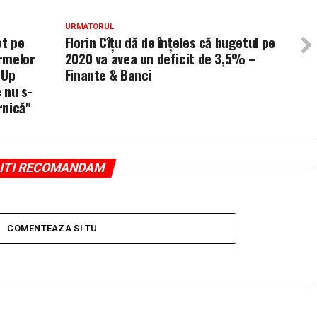
URMATORUL
ot pe
Florin Cîțu dă de înțeles că bugetul pe
irmelor
2020 va avea un deficit de 3,5% –
-Up
Finante & Banci
 nu s-
rnică"
ITI RECOMANDAM
COMENTEAZA SI TU