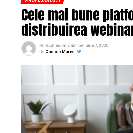
PROFESIONISTI
Cele mai bune platf
distribuirea webinar
Publicat
acum 2 luni
pe
iunie 7, 2026
De
Cosmin Mares