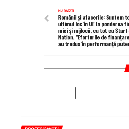
NU RATATI
Românii și afacerile: Suntem t
ultimul loc în UE la ponderea f
mici și mijlocii, cu tot cu Start
Nation. "Eforturile de finanțare
au tradus în performanță pute