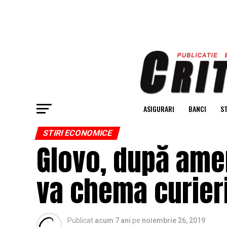
ASIGURARI
BANCI
ST
STIRI ECONOMICE
Glovo, după ame
va chema curieri
Publicat
acum 7 ani
pe
noiembrie 26, 2019