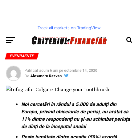
Track all markets on TradingView
EVENIMENTE
Publicat
acum 6 ani
pe
octombrie 14, 2020
De
Alexandru Razvan
Noi cercetări în rândul a 5.000 de adulți din
Europa, privind obiceiurile de periaj, au arătat că
11% dintre respondenți nu și-au schimbat periuța
de dinți de la începutul anului
Peste jumătate dintre aceștia (59%) acordă