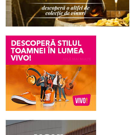
Există numeroase situații în care o persoană ajunge să
fie suspectată fără să existe dovezi clare împotriva sa. O
dispariție de bunuri într-o companie, o acuzație lansată
într-un conflict personal, o neînțelegere între colegi
sau o informație transmisă eronat pot avea consecințe
serioase asupra imaginii și credibilității unei persoane.
Din păcate, chiar și atunci când acuzațiile se dovedesc
ulterior nefondate, efectele asupra reputației pot
persista. Încrederea colegilor, a angajatorului sau chiar a
membrilor familiei poate fi afectată, iar procesul de
recâștigare a acesteia poate fi dificil.
În astfel de împrejurări, unele persoane aleg în mod
voluntar să efectueze un test poligraf pentru a susține
veridicitatea declarațiilor lor. Examinarea nu stabilește
vinovăția sau nevinovăția din punct de vedere juridic,
însă poate constitui un element suplimentar de
evaluare și poate contribui la clarificarea