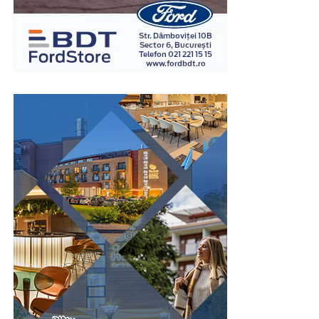
răspunsurile împreună cu reacțiile fiziologice
înregistrate. Interpretarea rezultatelor este realizată în
baza unor metode și protocoale specifice, de către
examinatori instruiți în acest domeniu.
Spre deosebire de opiniile personale sau de impresiile
subiective, examinarea poligraf urmărește indicatori
fiziologici măsurabili, ceea ce oferă un grad suplimentar
de obiectivitate în procesul de evaluare. Din acest motiv,
testul este utilizat în numeroase contexte, inclusiv în
investigații interne, procese de selecție pentru anumite
funcții sensibile sau verificarea unor declarații în cadrul
unor anchete.
Este important de înțeles că rezultatul unui test
poligraf trebuie interpretat în contextul întregii situații
și al celorlalte informații disponibile. Tocmai această
abordare echilibrată îi conferă valoare ca instrument
complementar de verificare.