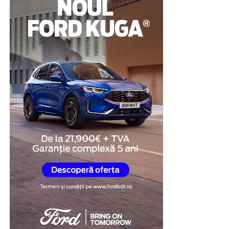
circumstanțelor în care au apărut suspiciunile.
Pentru multe persoane, această abordare reprezintă o
modalitate de a demonstra disponibilitatea de a coopera
și de a răspunde transparent întrebărilor legate de
situația investigată.
Obiectivitatea reacțiilor
fiziologice
Unul dintre cele mai importante avantaje ale testului
poligraf este faptul că evaluarea se bazează pe
monitorizarea unor reacții fiziologice involuntare,
precum ritmul cardiac, respirația, tensiunea arterială și
modificările conductanței electrice a pielii.
În cadrul examinării, specialistul formulează întrebări
relevante pentru situația investigată și analizează