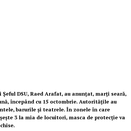
și Șeful DSU, Raed Arafat, au anunțat, marți seară,
lună, începând cu 15 octombrie. Autoritățile au
ntele, barurile și teatrele. În zonele în care
șește 3 la mia de locuitori, masca de protecție va
schise.