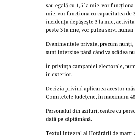
sau egală cu 1,5 la mie, vor funcționa
mie, vor funcționa cu capacitatea de 
incidența depășește 3 la mie, activitat
peste 3 la mie, vor putea servi numai
Evenimentele private, precum nunți, a
sunt interzise până când va scădea nu
În privința campaniei electorale, număr
în exterior.
Decizia privind aplicarea acestor măs
Comitetele Județene, în maximum 48 d
Personalul din aziluri, centre cu perso
dată pe săptămână.
Textul integral al Hotărârii de marți