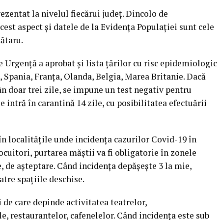
rezentat la nivelul fiecărui județ. Dincolo de
 acest aspect și datele de la Evidența Populației sunt cele
Tătaru.
 Urgență a aprobat și lista țărilor cu risc epidemiologic
UA, Spania, Franța, Olanda, Belgia, Marea Britanie. Dacă
ân doar trei zile, se impune un test negativ pentru
 intră în carantină 14 zile, cu posibilitatea efectuării
în localitățile unde incidența cazurilor Covid-19 în
ocuitori, purtarea măștii va fi obligatorie în zonele
e, de așteptare. Când incidența depășește 3 la mie,
oatre spațiile deschise.
ii de care depinde activitatea teatrelor,
e, restaurantelor, cafenelelor. Când incidența este sub