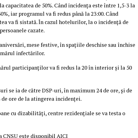
 la capacitatea de 50%. Când incidența este între 1,5-3 la
30%, iar programul va fi redus până la 23:00. Când
ea va fi sistată. În cazul hotelurilor, la o incidență de
 persoanele cazate.
niversări, mese festive, în spațiile deschise sau închise
mărul infectărilor.
ul participanților va fi redus la 20 în interior și la 50
uri se ia de către DSP-uri, în maximum 24 de ore, și de
e ore de la atingerea incidenței.
ane cu dizabilități, centre rezidențiale se va testa o
 a CNSU este disponibil
AICI