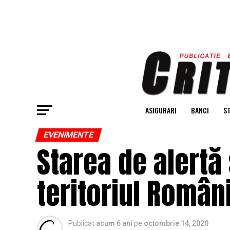
ASIGURARI
BANCI
ST
EVENIMENTE
Starea de alertă
teritoriul Români
Publicat
acum 6 ani
pe
octombrie 14, 2020