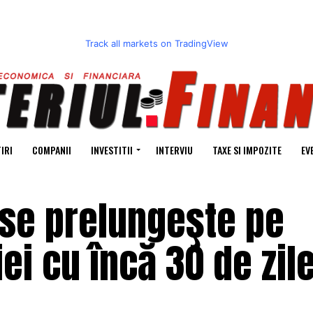
Track all markets on TradingView
IRI
COMPANII
INVESTITII
INTERVIU
TAXE SI IMPOZITE
EV
 se prelungeşte pe
ei cu încă 30 de zil