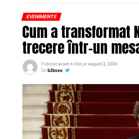
EVENIMENTE
Cum a transformat N
trecere într-un mesa
Publicat
acum 6 zile
pe
august 2, 2026
De
b2bseo