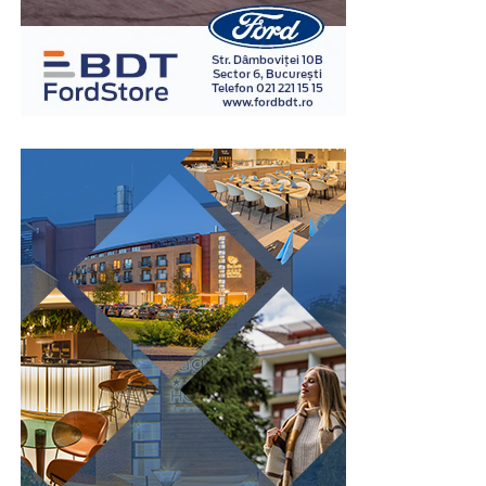
răspunsurile împreună cu reacțiile fiziologice
înregistrate. Interpretarea rezultatelor este realizată în
baza unor metode și protocoale specifice, de către
examinatori instruiți în acest domeniu.
Spre deosebire de opiniile personale sau de impresiile
subiective, examinarea poligraf urmărește indicatori
fiziologici măsurabili, ceea ce oferă un grad suplimentar
de obiectivitate în procesul de evaluare. Din acest motiv,
testul este utilizat în numeroase contexte, inclusiv în
investigații interne, procese de selecție pentru anumite
funcții sensibile sau verificarea unor declarații în cadrul
unor anchete.
Este important de înțeles că rezultatul unui test
poligraf trebuie interpretat în contextul întregii situații
și al celorlalte informații disponibile. Tocmai această
abordare echilibrată îi conferă valoare ca instrument
complementar de verificare.