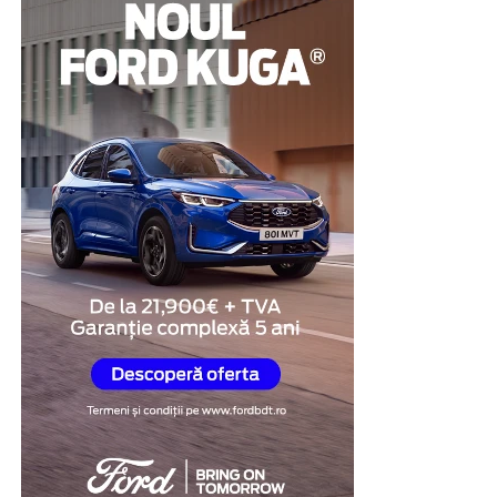
circumstanțelor în care au apărut suspiciunile.
Pentru multe persoane, această abordare reprezintă o
modalitate de a demonstra disponibilitatea de a coopera
și de a răspunde transparent întrebărilor legate de
situația investigată.
Obiectivitatea reacțiilor
fiziologice
Unul dintre cele mai importante avantaje ale testului
poligraf este faptul că evaluarea se bazează pe
monitorizarea unor reacții fiziologice involuntare,
precum ritmul cardiac, respirația, tensiunea arterială și
modificările conductanței electrice a pielii.
În cadrul examinării, specialistul formulează întrebări
relevante pentru situația investigată și analizează