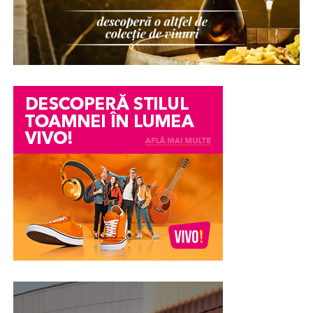
Există numeroase situații în care o persoană ajunge să
fie suspectată fără să existe dovezi clare împotriva sa. O
dispariție de bunuri într-o companie, o acuzație lansată
într-un conflict personal, o neînțelegere între colegi
sau o informație transmisă eronat pot avea consecințe
serioase asupra imaginii și credibilității unei persoane.
Din păcate, chiar și atunci când acuzațiile se dovedesc
ulterior nefondate, efectele asupra reputației pot
persista. Încrederea colegilor, a angajatorului sau chiar a
membrilor familiei poate fi afectată, iar procesul de
recâștigare a acesteia poate fi dificil.
În astfel de împrejurări, unele persoane aleg în mod
voluntar să efectueze un test poligraf pentru a susține
veridicitatea declarațiilor lor. Examinarea nu stabilește
vinovăția sau nevinovăția din punct de vedere juridic,
însă poate constitui un element suplimentar de
evaluare și poate contribui la clarificarea