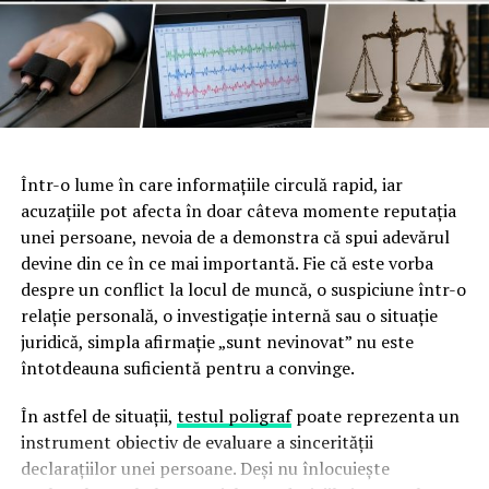
prezentarea măsurilor prin care România urmărește
Autoritatea instituțională:
Poziționarea
reducerea deficitului și menținerea stabilității financiare.
președintelui ca ancoră de stabilitate capabilă să
Activitatea instituției, condusă de
Alexandru Nazare
, a
impună limite clare în gestionarea banului public.
contribuit la consolidarea argumentelor economice care
au stat la baza deciziei Fitch de a menține România în
Un răgaz crucial pentru
categoria recomandată investițiilor.
economia națională
Într-o lume în care informațiile circulă rapid, iar
Cu toate acestea, raportul agenției transmite și un
acuzațiile pot afecta în doar câteva momente reputația
avertisment clar. Fitch arată că principalul risc pentru
Obținerea acestei reevaluări oferă României o gură de
unei persoane, nevoia de a demonstra că spui adevărul
perioada următoare nu îl reprezintă lipsa argumentelor
aer absolut necesară pentru recalibrarea politicilor
devine din ce în ce mai importantă. Fie că este vorba
economice, ci posibilitatea apariției unor blocaje politice
economice. În timp ce bilanțul guvernamental a lăsat în
despre un conflict la locul de muncă, o suspiciune într-o
care ar întârzia reformele și implementarea
urmă vulnerabilități vizibile, intervenția și credibilitatea
relație personală, o investigație internă sau o situație
angajamentelor asumate prin PNRR. Stabilitatea
președintelui Nicușor Dan au fost elementele care au
juridică, simpla afirmație „sunt nevinovat” nu este
guvernamentală și continuitatea politicilor fiscal-
înclinat balanța, împiedicând retrogradarea financiară și
întotdeauna suficientă pentru a convinge.
bugetare rămân criterii esențiale în evaluarea
menținând țara pe o trasă de stabilitate.
credibilității României.
În astfel de situații,
testul poligraf
poate reprezenta un
instrument obiectiv de evaluare a sincerității
În perioada următoare, atenția se mută asupra evaluării
declarațiilor unei persoane. Deși nu înlocuiește
realizate de Moody’s, care menține în prezent România