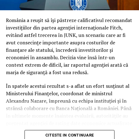
puterea de cumpărare, deciziile de înghețare a salariilor
și pensiilor și riscul persistent de a fi încadrați la
categoria de risc major (
junk
).
România a reușit să își păstreze calificativul recomandat
investițiilor din partea agenției internaționale Fitch,
În ciuda acestor vulnerabilități și a presiunii uriașe pe
evitând astfel trecerea în JUNK, un scenariu care ar fi
finanțele publice, autoritățile române au reușit să evite
avut consecințe importante asupra costurilor de
scenariul negativ. Întrebarea esențială este cum a fost
finanțare ale statului, încrederii investitorilor și
posibil acest lucru, în condițiile în care datele
economiei în ansamblu. Decizia vine însă într-un
economice brute erau deja cunoscute de piețe.
context extrem de dificil, iar raportul agenției arată că
marja de siguranță a fost una redusă.
Răspunsul nu a stat în prezentarea unor indicatori noi,
ci în garanțiile de conduită fiscală. În timp ce
În spatele acestui rezultat s-a aflat un efort susținut al
autoritatea altor actori politici s-a erodat considerabil
Ministerului Finanțelor, coordonat de ministrul
pe parcursul mandatului, Nicușor Dan a rămas
Alexandru Nazare, împreună cu echipa instituției și în
interlocutorul strategic în care partenerii externi au
strânsă colaborare cu Banca Națională a României. Până
avut încredere totală.
în ultimele momente înaintea evaluării, autoritățile au
prezentat agenției de rating date economice actualizate
Presedinția ca garant al
și argumente tehnice privind evoluția finanțelor publice
CITESTE IN CONTINUARE
și măsurile adoptate pentru consolidarea fiscală.