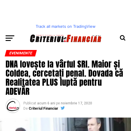
Track all markets on TradingView
EVENIMENTE
DNA lovește la vârful SRI. Maior și
Coldea, cercetați penal. Dovada că
Realitatea PLUS luptă pentru
ADEVĂR
Publicat
acum 6 ani
pe
noiembrie 17, 2020
De
Criteriul Financiar