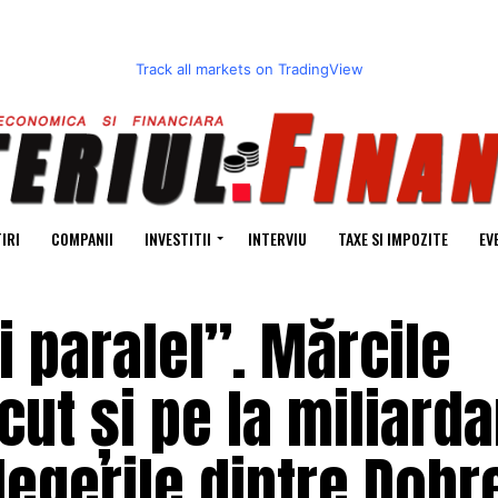
Track all markets on TradingView
IRI
COMPANII
INVESTITII
INTERVIU
TAXE SI IMPOZITE
EV
i paralel”. Mărcile
cut și pe la miliarda
elegerile dintre Dob