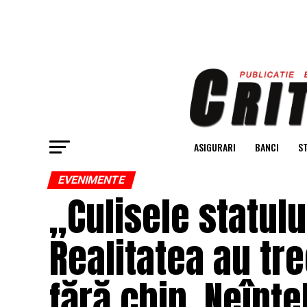
ASIGURARI
BANCI
ST
EVENIMENTE
„Culisele statulu
Realitatea au tre
fără chip. Neînț