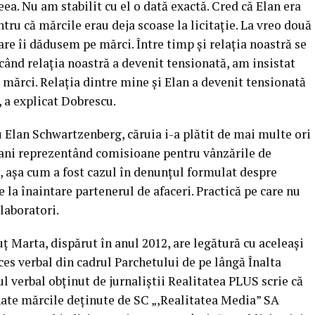
a. Nu am stabilit cu el o dată exactă. Cred că Elan era
ntru că mărcile erau deja scoase la licitație. La vreo două
are îi dădusem pe mărci. Între timp și relația noastră se
când relația noastră a devenit tensionată, am insistat
 mărci. Relația dintre mine și Elan a devenit tensionată
, a explicat Dobrescu.
u Elan Schwartzenberg, căruia i-a plătit de mai multe ori
 bani reprezentând comisioane pentru vânzările de
, așa cum a fost cazul în denunțul formulat despre
e la înaintare partenerul de afaceri. Practică pe care nu
olaboratori.
ț Marta, dispărut în anul 2012, are legătură cu aceleași
ces verbal din cadrul Parchetului de pe lângă Înalta
ul verbal obținut de jurnaliștii Realitatea PLUS scrie că
inate mărcile deținute de SC „,Realitatea Media” SA