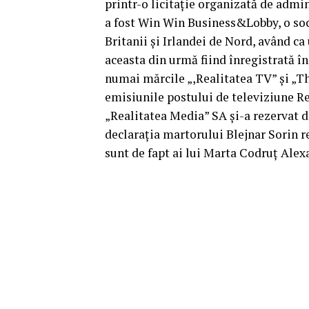
printr-o licitație organizată de admin
a fost Win Win Business&Lobby, o soc
Britanii și Irlandei de Nord, având c
aceasta din urmă fiind înregistrată î
numai mărcile „,Realitatea TV” și „T
emisiunile postului de televiziune R
„Realitatea Media” SA și-a rezervat d
declarația martorului Blejnar Sorin re
sunt de fapt ai lui Marta Codruț Ale