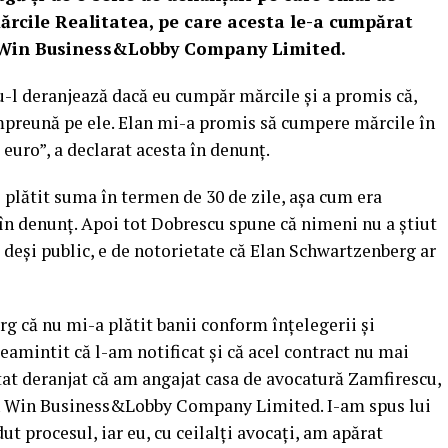
mărcile Realitatea, pe care acesta le-a cumpărat
 Win Business&Lobby Company Limited.
-l deranjează dacă eu cumpăr mărcile și a promis că,
împreună pe ele. Elan mi-a promis să cumpere mărcile în
euro”, a declarat acesta în denunț.
i plătit suma în termen de 30 de zile, așa cum era
în denunț. Apoi tot Dobrescu spune că nimeni nu a știut
r, deși public, e de notorietate că Elan Schwartzenberg ar
g că nu mi-a plătit banii conform înțelegerii și
eamintit că l-am notificat și că acel contract nu mai
ătat deranjat că am angajat casa de avocatură Zamfirescu,
in Win Business&Lobby Company Limited. I-am spus lui
dut procesul, iar eu, cu ceilalți avocați, am apărat