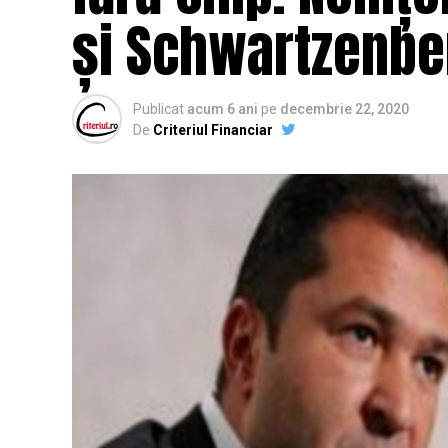
și Schwartzenber
Publicat
acum 6 ani
pe
decembrie 22, 2020
De
Criteriul Financiar