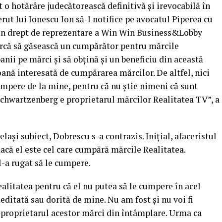
 o hotărâre judecătorească definitivă și irevocabilă în
rut lui Ionescu Ion să-l notifice pe avocatul Piperea cu
ciun drept de reprezentare a Win Win Business&Lobby
rcă să găsească un cumpărător pentru mărcile
anii pe mărci și să obțină și un beneficiu din această
ană interesată de cumpărarea mărcilor. De altfel, nici
cumpere de la mine, pentru că nu știe nimeni că sunt
Schwartzenberg e proprietarul mărcilor Realitatea TV”, a
celași subiect, Dobrescu s-a contrazis. Inițial, afaceristul
dacă el este cel care cumpără mărcile Realitatea.
l-a rugat să le cumpere.
litatea pentru că el nu putea să le cumpere în acel
itată sau dorită de mine. Nu am fost și nu voi fi
 proprietarul acestor mărci din întâmplare. Urma ca