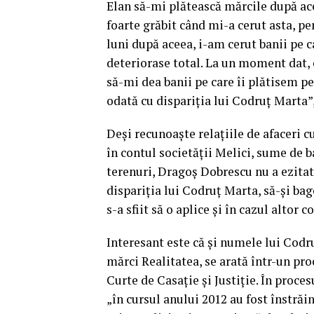
Elan să-mi plătească mărcile după acee
foarte grăbit când mi-a cerut asta, pe
luni după aceea, i-am cerut banii pe c
deteriorase total. La un moment dat, 
să-mi dea banii pe care îi plătisem pe
odată cu dispariția lui Codruț Marta”
Deși recunoaște relațiile de afaceri c
în contul societății Melici, sume de
terenuri, Dragoș Dobrescu nu a ezitat
dispariția lui Codruț Marta, să-și bag
s-a sfiit să o aplice și în cazul altor c
Interesant este că și numele lui Codru
mărci Realitatea, se arată într-un pro
Curte de Casație și Justiție. În proces
„în cursul anului 2012 au fost înstră