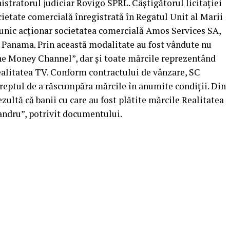
istratorul judiciar Rovigo SPRL. Câștigătorul licitației
ietate comercială înregistrată în Regatul Unit al Marii
a unic acționar societatea comercială Amos Services SA,
n Panama. Prin această modalitate au fost vândute nu
he Money Channel”, dar și toate mărcile reprezentând
ealitatea TV. Conform contractului de vânzare, SC
reptul de a răscumpăra mărcile în anumite condiții. Din
zultă că banii cu care au fost plătite mărcile Realitatea
xandru”, potrivit documentului.