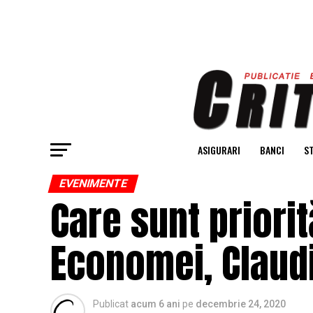
ASIGURARI
BANCI
ST
EVENIMENTE
Care sunt priorit
Economei, Claud
Publicat
acum 6 ani
pe
decembrie 24, 2020