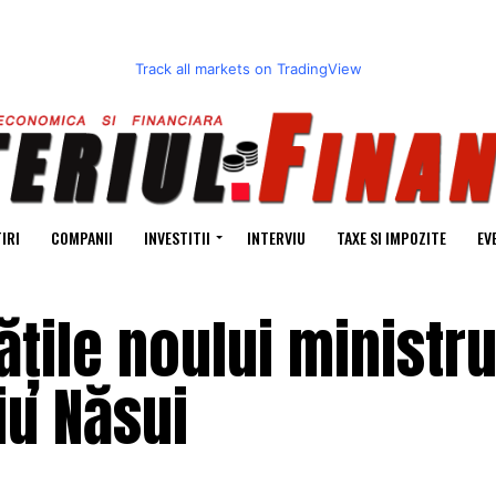
Track all markets on TradingView
IRI
COMPANII
INVESTITII
INTERVIU
TAXE SI IMPOZITE
EV
ățile noului ministru
iu Năsui