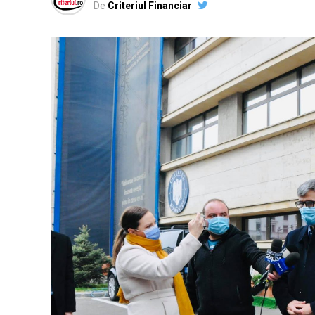
De
Criteriul Financiar