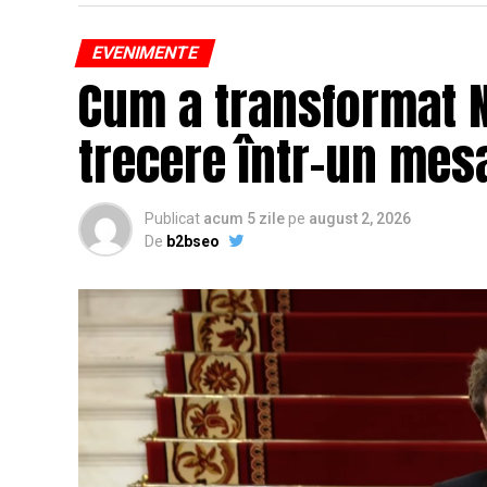
EVENIMENTE
Cum a transformat N
trecere într-un mesa
Publicat
acum 5 zile
pe
august 2, 2026
De
b2bseo