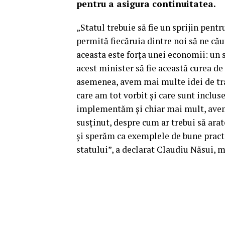
pentru a asigura continuitatea.
„Statul trebuie să fie un sprijin pent
permită fiecăruia dintre noi să ne cău
aceasta este forţa unei economii: un 
acest minister să fie această curea de
asemenea, avem mai multe idei de tra
care am tot vorbit şi care sunt inclus
implementăm şi chiar mai mult, avem p
susţinut, despre cum ar trebui să arat
şi sperăm ca exemplele de bune practic
statului”, a declarat Claudiu Năsui, 