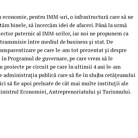
ru economie, pentru IMM-uri, o infrastructură care să ne
tăm binele, să încercăm idei de afaceri. Până la urmă
sector puternic al IMM-urilor, iar noi ne propunem ca
 transmisie între mediul de business şi stat. De
nsparentizare pe care le-am tot prezentat şi despre
e în Programul de guvernare, pe care vrem să le
roiecte pe circuit pe care în ultimii 4 ani le-am
e administraţia publică care să fie în slujba cetăţeanului
i să fie apoi preluate de cât mai multe instituţii ale
ministrul Economiei, Antreprenoriatului şi Turismului.