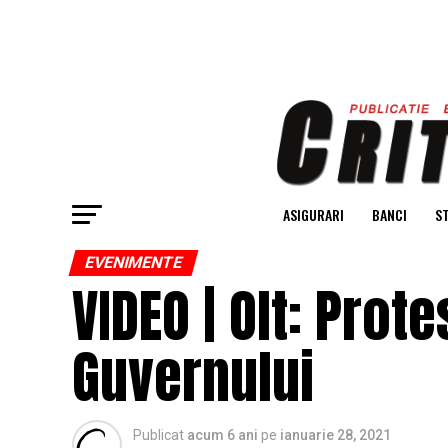
ASIGURARI
BANCI
ST
EVENIMENTE
VIDEO | Olt: Prote
Guvernului
Publicat
acum 6 ani
pe
ianuarie 28, 2021