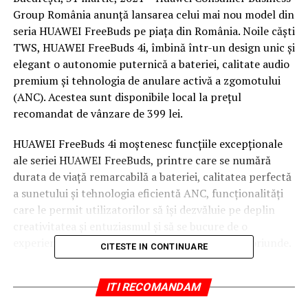
Group România anunță lansarea celui mai nou model din
seria HUAWEI FreeBuds pe piața din România. Noile căști
TWS, HUAWEI FreeBuds 4i, îmbină într-un design unic și
elegant o autonomie puternică a bateriei, calitate audio
premium și tehnologia de anulare activă a zgomotului
(ANC). Acestea sunt disponibile local la prețul
recomandat de vânzare de 399 lei.
HUAWEI FreeBuds 4i moștenesc funcțiile excepționale
ale seriei HUAWEI FreeBuds, printre care se numără
durata de viață remarcabilă a bateriei, calitatea perfectă
a sunetului și tehnologia eficientă ANC, funcționalități
care le permit utilizatorilor să își dezvăluie pe deplin
creativitatea și entuziasmul și să se bucure de o
experiență de ascultare confortabilă, oricând și oriunde.
CITESTE IN CONTINUARE
ITI RECOMANDAM