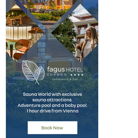
prezente dar de obicei mai ușor tolerate. Se realizează în
cabinetul ginecologic, într-un mediu familiar.
Disponibilitate și cost
HSG: disponibilă în spitale și clinici cu departament de
radiologie. Cost variabil, de obicei acoperit parțial sau
total de asigurarea de sănătate în anumite condiții.
HYCOSY: disponibilă în centre ginecologice cu ecografie
de înaltă performanță și ginecologi cu competență în
sonografie avansată. Costul este similar sau ușor mai
mare decât HSG, dar nu necesită infrastructură de
radiologie.
Timp alocat
HSG: 15-30 minute pentru procedura în sine, plus
deplasare la radiologie, programare specifică, așteptare.