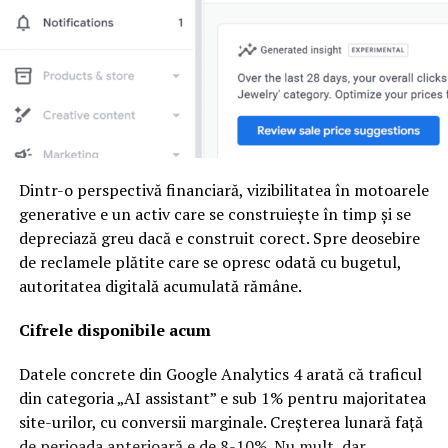
pentru a putea fi ținută confortabil în palmă. În plus,
HUAWEI FreeBuds 4i au trecut prin mii de teste de
confort, adoptând un design care se potrivește
canalului auditiv, îmbunătățind considerabil confortul la
purtare pe termen lung.
Astfel, cu acest nou model, designerii Huawei vin în
întâmpinarea utilizatorilor activi cu un design care
Dintr-o perspectivă financiară, vizibilitatea în motoarele
asigură confort în mișcare – în timpul călătoriilor sau al
generative e un activ care se construiește în timp și se
deplasărilor, căștile fiind ideale pentru tineri, studenți
depreciază greu dacă e construit corect. Spre deosebire
sau angajații în corporații. În plus, datorită tehnologiei
de reclamele plătite care se opresc odată cu bugetul,
audio Huawei avansate, HUAWEI FreeBuds 4i sunt
autoritatea digitală acumulată rămâne.
capabile să ofere o experiență audio perfectă, oricând și
oriunde.
Cifrele disponibile acum
Autonomie pentru o zi întreagă de muzică
Datele concrete din Google Analytics 4 arată că traficul
din categoria „AI assistant” e sub 1% pentru majoritatea
Autonomia bateriei este un aspect esențial pentru
site-urilor, cu conversii marginale. Creșterea lunară față
consumatori, astfel că HUAWEI FreeBuds 4i vin echipate
de perioada anterioară e de 8-10%. Nu mult, dar
cu o baterie generoasă, cu densitate mare de energie