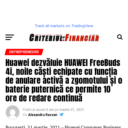
Track all markets on TradingView
ENTREPRENEURS
Huawei dezvăluie HUAWEI FreeBuds
4i, noile căști echipate cu funcția
de anulare activă a zgomotului și o
baterie puternică ce permite 10
ore de redare continuă
Publicat
acum 5 ani
pe
martie 31, 2021
De
Alexandru Razvan
București, 31 martie, 2021 – Huawei Consumer Business