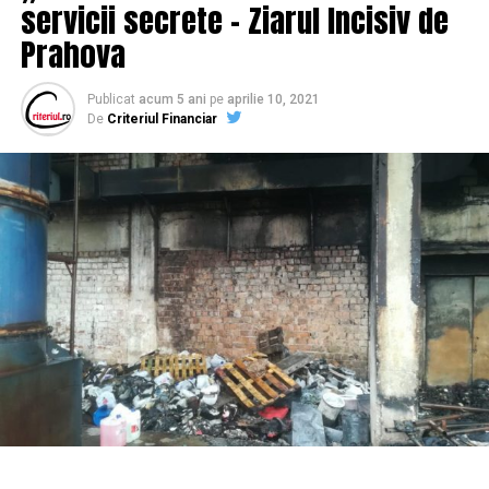
servicii secrete – Ziarul Incisiv de
Prahova
Publicat
acum 5 ani
pe
aprilie 10, 2021
De
Criteriul Financiar