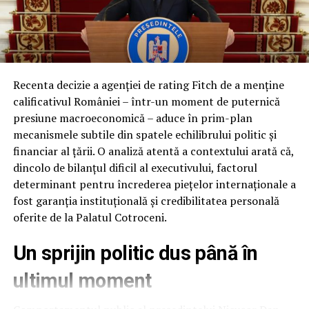
Ne ne vom referi in acest articol cum stimabilul Stoica
face jocurile in mafia gunoaielor, nici cum aceste solicita
imprumut de la diversi agenti economici pentru a isi
achita salariile angajatilor si pe urma le „trage” o
Recenta decizie a agenției de rating Fitch de a menține
adevarata teapa acestora emitand niste chitante de
calificativul României – într-un moment de puternică
primire a banilor pentru facturi din 2012-2013, achitate
presiune macroeconomică – aduce în prim-plan
o data, la vremea respectiva, fiind un cumul de
mecanismele subtile din spatele echilibrului politic și
infractiuni….lasam organele de cercetare penala sa isi
financiar al țării. O analiză atentă a contextului arată că,
spuna punctul de vedere, noi o sa prezentam toate
dincolo de bilanțul dificil al executivului, factorul
aceste aspecte/fapte/actiuni/documente doar pe baza
determinant pentru încrederea piețelor internaționale a
de probe.
fost garanția instituțională și credibilitatea personală
Ce va urma in dezvaluirile noastre si a documentelor ce
oferite de la Palatul Cotroceni.
le vom prezenta trece de domeniul SF-ului si chiar de
domeniile tratate la Spitalul Voila, un exemplu ca este
Un sprijin politic dus până în
mai aproape si se poate interveni mai rapid pentru un
ultimul moment
tratament de specialitate.