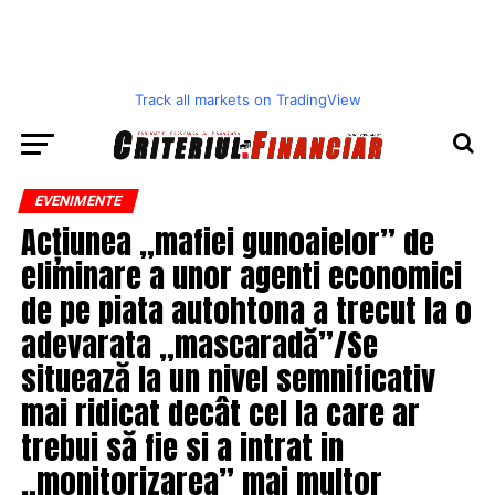
Track all markets on TradingView
EVENIMENTE
Acțiunea „mafiei gunoaielor” de
eliminare a unor agenti economici
de pe piata autohtona a trecut la o
adevarata „mascaradă”/Se
situează la un nivel semnificativ
mai ridicat decât cel la care ar
trebui să fie si a intrat in
„monitorizarea” mai multor