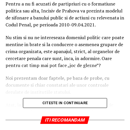
Pentru a nu fi acuzati de partipriuri cu o formatiune
politica sau alta, Incisiv de Prahova va prezinta modelul
de sifonare a banului public si de actiuni cu relevenata in
Codul Penal, pe perioada 2010-09.04.2021.
Nu stim si nu ne intereseaza domeniul politic care poate
mentine in brate si la conducere o asemenea grupare de
crima organizata, este apanajul, strict, al organelor de
cercetare penala care sunt, inca, in adormire. Oare
pentru cat timp mai pot face „joc de glezne”?
Noi prezentam doar faptele, pe baza de probe, cu
documente si chiar constatari ale unor controale
derulate de institutiile statului.
CITESTE IN CONTINUARE
Atat, la final va vom prezenta si schema gruparii de
crima organizata chiar daca duce la varful unor partide
politice, fara alte comentarii.
ITI RECOMANDAM