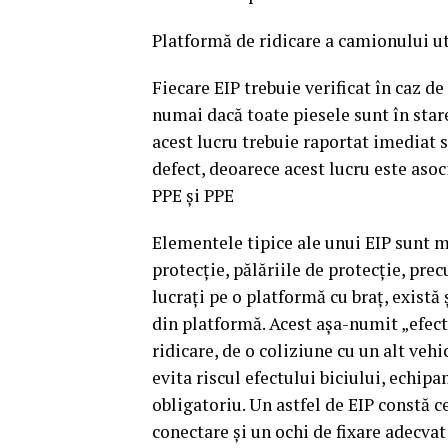
Platformă de ridicare a camionului 
Fiecare EIP trebuie verificat în caz de 
numai dacă toate piesele sunt în stare
acest lucru trebuie raportat imediat s
defect, deoarece acest lucru este asoc
PPE și PPE
Elementele tipice ale unui EIP sunt mă
protecție, pălăriile de protecție, pr
lucrați pe o platformă cu braț, există 
din platformă. Acest așa-numit „efect 
ridicare, de o coliziune cu un alt ve
evita riscul efectului biciului, echip
obligatoriu. Un astfel de EIP constă 
conectare și un ochi de fixare adecvat