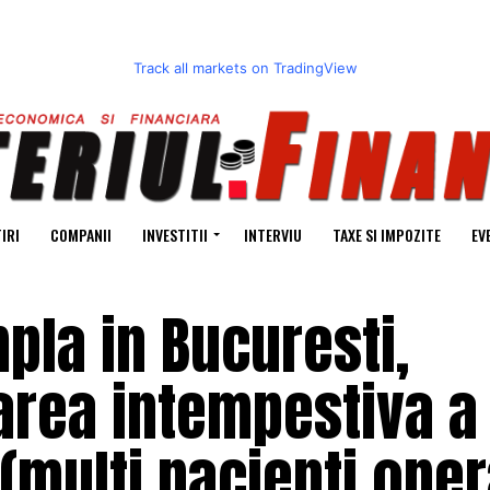
Track all markets on TradingView
IRI
COMPANII
INVESTITII
INTERVIU
TAXE SI IMPOZITE
EV
pla in Bucuresti,
area intempestiva a
 (multi pacienti oper