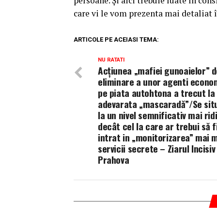
persoane. Și aici trebuie luate în con
care vi le vom prezenta mai detaliat î
ARTICOLE PE ACEIASI TEMA:
NU RATATI
Acțiunea „mafiei gunoaielor” d
eliminare a unor agenti econo
pe piata autohtona a trecut la
adevarata „mascaradă”/Se sit
la un nivel semnificativ mai rid
decât cel la care ar trebui să fi
intrat in „monitorizarea” mai 
servicii secrete – Ziarul Incisiv
Prahova