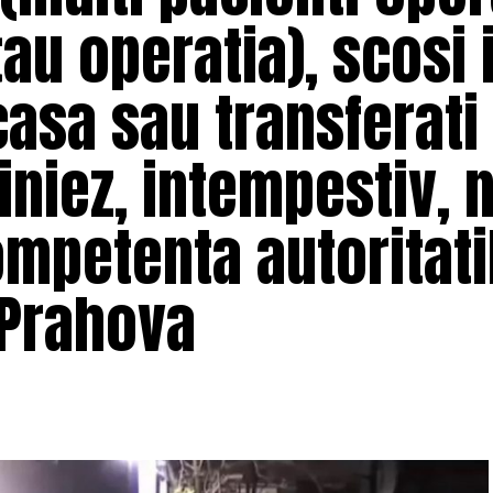
au operatia), scosi 
casa sau transferati 
liniez, intempestiv, 
mpetenta autoritatil
e Prahova