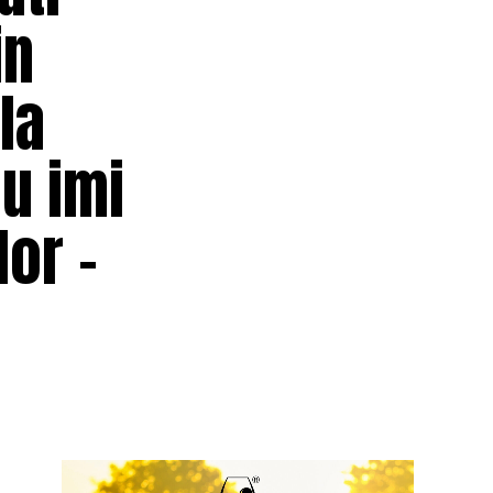
in
la
nu imi
or –