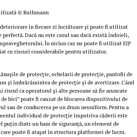
utilizată © Ruthmann
deteriorare în fiecare zi lucrătoare și poate fi utilizat
 perfectă. Dacă nu este cazul sau dacă există îndoieli,
upraveghetorului. În niciun caz nu poate fi utilizat EIP
iat cu riscuri considerabile pentru utilizator.
nușile de protecție, ochelarii de protecție, pantofii de
ecum și îmbrăcămintea de protecție și de avertizare. Când
și riscul ca operatorul și alte persoane să fie aruncate
de bici” poate fi cauzat de blocarea dispozitivului de
hicul sau de conducerea pe un drum neuniform. Pentru a
amentul individual de protecție împotriva căderii este
cel puțin dintr-un ham de siguranță, un element de
 care poate fi atașat în structura platformei de lucru.