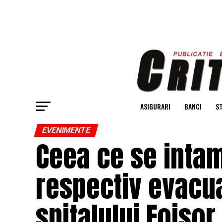
ASIGURARI
BANCI
ST
EVENIMENTE
Ceea ce se intam
respectiv evacu
spitalului Foisor