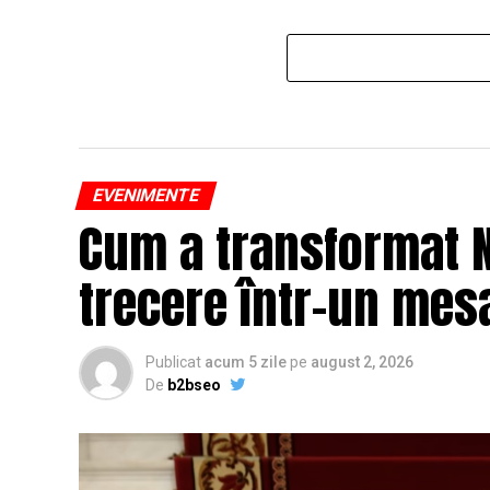
EVENIMENTE
Cum a transformat N
trecere într-un mesa
Publicat
acum 5 zile
pe
august 2, 2026
De
b2bseo