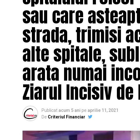
sau care asteapt
strada, trimisi a
alte spitale, sub
arata numai inco
Ziarul Incisiv d
Publicat
acum 5 ani
pe
aprilie 11, 2021
De
Criteriul Financiar