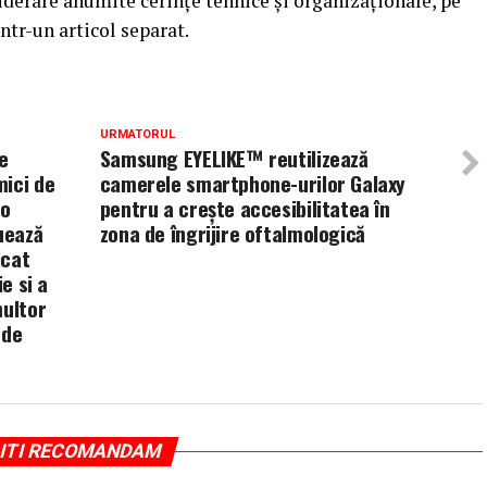
siderare anumite cerințe tehnice și organizaționale, pe
ntr-un articol separat.
URMATORUL
e
Samsung EYELIKE™ reutilizează
mici de
camerele smartphone-urilor Galaxy
 o
pentru a crește accesibilitatea în
uează
zona de îngrijire oftalmologică
icat
e si a
multor
 de
ITI RECOMANDAM