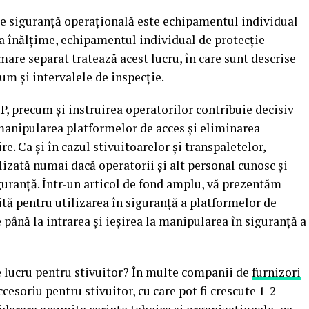
de siguranță operațională este echipamentul individual
 la înălțime, echipamentul individual de protecție
mare separat tratează acest lucru, în care sunt descrise
cum și intervalele de inspecție.
IP, precum și instruirea operatorilor contribuie decisiv
 manipularea platformelor de acces și eliminarea
re. Ca și în cazul stivuitoarelor și transpaletelor,
lizată numai dacă operatorii și alt personal cunosc și
uranță. Într-un articol de fond amplu, vă prezentăm
ită pentru utilizarea în siguranță a platformelor de
e până la intrarea și ieșirea la manipularea în siguranță a
e lucru pentru stivuitor? În multe companii de
furnizori
cesoriu pentru stivuitor, cu care pot fi crescute 1-2