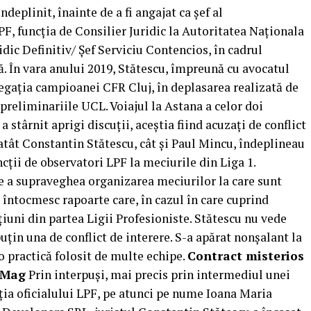
eplinit, înainte de a fi angajat ca șef al
F, funcția de Consilier Juridic la Autoritatea Naționala
dic Definitiv/ Șef Serviciu Contencios, în cadrul
În vara anului 2019, Stătescu, împreună cu avocatul
legația campioanei CFR Cluj, în deplasarea realizată de
preliminariile UCL. Voiajul la Astana a celor doi
, a stârnit aprigi discuții, aceștia fiind acuzați de conflict
e atât Constantin Stătescu, cât și Paul Mincu, îndeplineau
ncții de observatori LPF la meciurile din Liga 1.
 de a supraveghea organizarea meciurilor la care sunt
a întocmesc rapoarte care, în cazul în care cuprind
țiuni din partea Ligii Profesioniste. Stătescu nu vede
uțin una de conflict de interere. S-a apărat nonșalant la
o practică folosit de multe echipe.
Contract misterios
 eMag
Prin interpuși, mai precis prin intermediul unei
ția oficialului LPF, pe atunci pe nume Ioana Maria