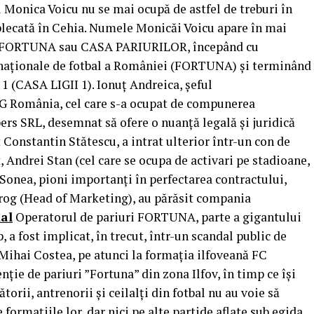
onica Voicu nu se mai ocupă de astfel de treburi în
lecată în Cehia. Numele Monicăi Voicu apare în mai
de FORTUNA sau CASA PARIURILOR, începând cu
 naționale de fotbal a României (FORTUNA) și terminând
 1 (CASA LIGII 1). Ionuț Andreica, șeful
G România, cel care s-a ocupat de compunerea
rs SRL, desemnat să ofere o nuanță legală și juridică
t Constantin Stătescu, a intrat ulterior într-un con de
 Andrei Stan (cel care se ocupa de activari pe stadioane,
 Sonea, pioni importanți în perfectarea contractului,
arog (Head of Marketing), au părăsit compania
al
Operatorul de pariuri FORTUNA, parte a gigantului
a fost implicat, în trecut, într-un scandal public de
 Mihai Costea, pe atunci la formația ilfoveană FC
enție de pariuri ”Fortuna” din zona Ilfov, în timp ce își
ătorii, antrenorii și ceilalți din fotbal nu au voie să
formațiile lor, dar nici pe alte partide aflate sub egida