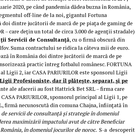
ebruarie 2020, pe când pandemia dădea buzna în România,
egmentul off-line de la noi, gigantul Fortuna
doi dintre jucătorii de marcă de pe piața de gaming de
 care dețin un total de circa 3.000 de agenții stradale)
ții Servicii de Consultanță
, cu o firmă obscură din
fov. Suma contractului se ridica la câteva mii de euro.
ză în România doi dintre jucătorii de marcă de pe
onsorizează practic întreg fotbalul românesc. FORTUNA
i al Ligii 2, iar CASA PARIURILOR este sponsorul Ligii
gii Profesioniste, dar îl plătește, separat, și pe
nte ale afacerii au fost Hattrick Bet SRL – firma care
 CASA PARIURILOR, sponsorul principal al Ligii 1, pe
, firmă necunoscută din comuna Chajna, înființată în
 de servicii de consultanță și strategie în domeniul
vederea maximizării impactului avut de către Beneficiar
România, în domeniul jocurilor de noroc.
S-a descoperit