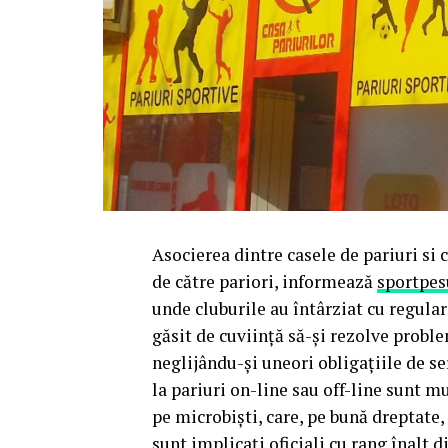
Asocierea dintre casele de pariuri si 
de către pariori, informează
sportpes
unde cluburile au întârziat cu regulari
găsit de cuviință să-și rezolve proble
neglijându-și uneori obligațiile de se
la pariuri on-line sau off-line sunt m
pe microbiști, care, pe bună dreptate,
sunt implicați oficiali cu rang înalt di