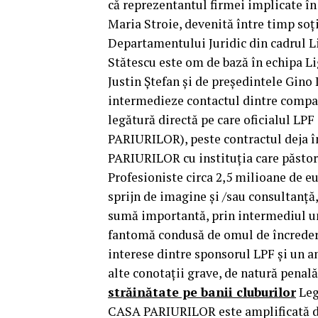
că reprezentantul firmei implicate 
Maria Stroie, devenită între timp soț
Departamentului Juridic din cadrul Li
Stătescu este om de bază în echipa Lig
Justin Ștefan și de președintele Gino 
intermedieze contactul dintre compani
legătură directă pe care oficialul LPF
PARIURILOR), peste contractul deja 
PARIURILOR cu instituția care păstore
Profesioniste circa 2,5 milioane de eu
sprijn de imagine și /sau consultanță
sumă importantă, prin intermediul un
fantomă condusă de omul de încredere
interese dintre sponsorul LPF și un an
alte conotații grave, de natură penală
străinătate pe banii cluburilor
Leg
CASA PARIURILOR este amplificată de