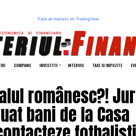
Track all markets on TradingView
IRI
COMPANII
INVESTITII
INTERVIU
TAXE SI IMPOZITE
EV
balul românesc?! Jur
luat bani de la Casa
contacteze fotbaliști