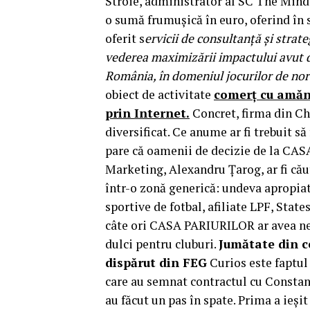
Stroie, administrator al SC The Mind
o sumă frumușică în euro, oferind în 
oferit s
ervicii de consultanță și strate
vederea maximizării impactului avut 
România, în domeniul jocurilor de no
obiect de activitate
comerț cu amănu
prin Internet.
Concret, firma din Chi
diversificat. Ce anume ar fi trebuit s
pare că oamenii de decizie de la CA
Marketing, Alexandru Țarog, ar fi cău
într-o zonă generică: undeva apropiat
sportive de fotbal, afiliate LPF, Stat
câte ori CASA PARIURILOR ar avea nevo
dulci pentru cluburi.
Jumătate din ce
dispărut din FEG
Curios este faptu
care au semnat contractul cu Constant
au făcut un pas în spate. Prima a ieși