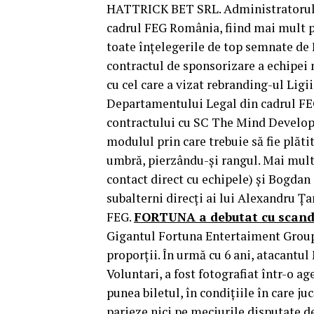
HATTRICK BET SRL. Administratorul M
cadrul FEG România, fiind mai mult p
toate înțelegerile de top semnate 
contractul de sponsorizare a echipei
cu cel care a vizat rebranding-ul Ligii
Departamentului Legal din cadrul FE
contractului cu SC The Mind Develope
modulul prin care trebuie să fie plăti
umbră, pierzându-și rangul. Mai mult,
contact direct cu echipele) și Bogdan
subalterni direcți ai lui Alexandru Ț
FEG.
FORTUNA a debutat cu scand
Gigantul Fortuna Entertaiment Group, 
proporții. În urmă cu 6 ani, atacantul
Voluntari, a fost fotografiat într-o ag
punea biletul, în condițiile în care juc
parieze nici pe meciurile disputate de 