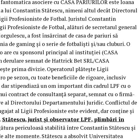
în fantomatica asociere cu CASA PARIURILOR este Ioana
ia lui Constantin Stătescu, nimeni altul decât Directorul
gii Profesioniste de Fotbal. Juristul Constantin
ii Profesioniste de Fotbal, alături de secretarul general
Iorgulescu, a fost însărcinat de casa de pariuri să
a de gaming și o serie de fotbaliști și/sau cluburi. O
 o are cu sponsorul principal al instituției (CASA
în derulare semnat de Hattrick Bet SRL/CASA
ște prima divizie. Operatorul plătește Ligii
ro pe sezon, cu toate beneficiile de rigoare, inclusiv
, dar stipendiază un om important din cadrul LPF cu o
ui contract de consultanță separat, semnat cu o firmă-
 al Directorului Departamentului Juridic. Conflictul de
gajat al Ligii Profesioniste este evident, dar conține și
.
Stătescu, jurist și observator LPF, plimbări în
ătura periculoasă stabilită între Constantin Stătescu și
 alte momente. Stătescu a absolvit Universitatea