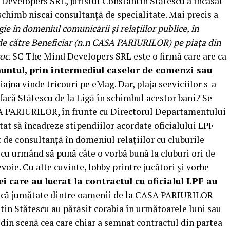
 Developers SRL, juristul Constantin Stătescu a încasat
schimb niscai consultanță de specialitate. Mai precis a
gie în domeniul comunicării și relațiilor publice, în
de către Beneficiar (n.n CASA PARIURILOR) pe piața din
roc
. SC The Mind Developers SRL este o firmă care are ca
ntul, prin intermediul caselor de comenzi sau
ajna vinde tricouri pe eMag. Dar, plaja seeviciilor s-a
ă facă Stătescu de la Ligă în schimbul acestor bani? Se
SA PARIURILOR, în frunte cu Directorul Departamentului
tat să încadreze stipendiilor acordate oficialului LPF
 de consultanță în domeniul relațiilor cu cluburile
escu urmând să pună câte o vorbă bună la cluburi ori de
ie. Cu alte cuvinte, lobby printre jucători și vorbe
i care au lucrat la contractul cu oficialul LPF au
l că jumătate dintre oamenii de la CASA PARIURILOR
in Stătescu au părăsit corabia în următoarele luni sau
t din scenă cea care chiar a semnat contractul din partea