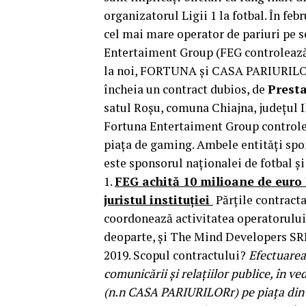
organizatorul Ligii 1 la fotbal. În f
cel mai mare operator de pariuri pe s
Entertaiment Group (FEG controlează 
la noi, FORTUNA și CASA PARIURILOR –
încheia un contract dubios, de
Presta
satul Roșu, comuna Chiajna, județul Il
Fortuna Entertaiment Group controlea
piața de gaming. Ambele entități sp
este sponsorul naționalei de fotbal ș
1.
FEG achită 10 milioane de euro Li
juristul instituției
Părțile contracta
coordonează activitatea operatorului
deoparte, și The Mind Developers SRL
2019. Scopul contractului?
Efectuarea
comunicării și relațiilor publice, în 
(n.n CASA PARIURILORr) pe piața din 