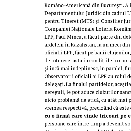
Româno-Americană din București. A înd
Departamentului Juridic din cadrul LP
pentru Tineret (MTS) și Consilier Juri
Companiei Naționale Loteria Română. 
LPF, Paul Mincu, a făcut parte din de
ardeleni în Kazahstan, la un meci din 
oficialii LPF, făcut pe banii clujenilor
de interese, asta în condițiile în car
și încă mai îndeplinesc, în paralel, fu
Observatorii oficiali ai LPF au rolul
delegați. La finalul partidelor, acești
nereguli, le pot aduce cluburilor sanc
nicio problemă de etică, cu atât mai p
vremea respectivă, precizând că este 
cu o firmă care vinde tricouri pe
persoane care între timp a devenit so