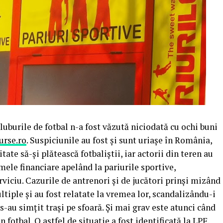
cluburile de fotbal n-a fost văzută niciodată cu ochi buni
urse.ro
. Suspiciunile au fost și sunt uriașe în România,
tate să-și plătească fotbaliștii, iar actorii din teren au
mele financiare apelând la pariurile sportive,
rviciu. Cazurile de antrenori și de jucători prinși mizând
ultiple și au fost relatate la vremea lor, scandalizându-i
 s-au simțit trași pe sfoară. Și mai grav este atunci când
n fotbal. O astfel de situație a fost identificată la LPF,