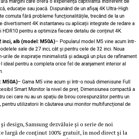
 fără margini care oferă o experiență captivantă indiferent de
ncă, educație sau joacă. Dispunând de un afișaj 4K Ultra-High
te comuta fără probleme funcționalitățile, trecând de la un
 de divertisment 4K instantaneu cu aplicații integrate de redare a
ăți HDR10 pentru a optimiza fiecare detaliu de conținut 4K.
 inci, alb (model: M50A)
– Popularul model M5 vine acum într-
odelele sale de 27 inci, cât și pentru cele de 32 inci. Noua
-urile de inspirație minimalistă și adaugă un plus de rafinament
-l ideal pentru a completa orice fel de aranjament interior al
n.
l: M50A)
– Gama M5 vine acum și într-o nouă dimenisune Full
cesibil Smart Monitor la nivel de preț. Dimensiunea compactă a
ntru cei care nu au un spațiu de birou corespunzător pentru un
 pentru utilizatorii în căutarea unui monitor multifuncțional de
și design, Samsung dezvăluie și o serie de noi
ate largă de conținut 100% gratuit, în mod direct și la