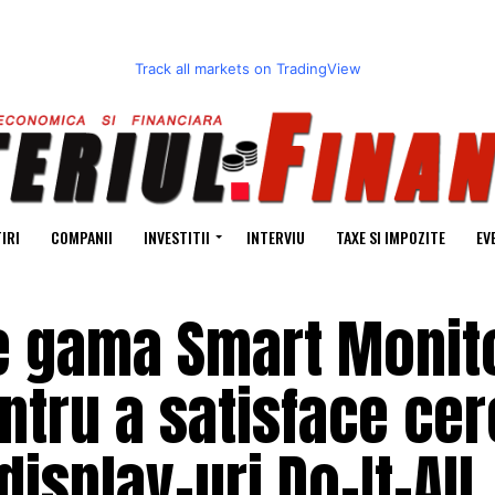
Track all markets on TradingView
IRI
COMPANII
INVESTITII
INTERVIU
TAXE SI IMPOZITE
EV
 gama Smart Monito
ntru a satisface ce
isplay-uri Do-It-All