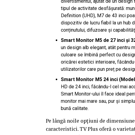
divertismentul, ajutat de un design
tipul de activitate desfășurată: mu
Definition (UHD), M7 de 43 inci poa
dispozitiv de lucru fiabil la un hub
conținutului, difuzoare și capabilit
Smart Monitor M5 de 27 inci și 32
un design alb elegant, atât pentru m
culoare se îmbină perfect cu design
oricărei estetici interioare, făcându
utilizatorilor care pun preț pe desig
Smart Monitor M5 24 inci (Mode
HD de 24 inci, făcându-l cel mai ac
Smart Monitor-ului îl face ideal pe
monitor mai mare sau, pur și simplu,
bună calitate.
Pe lângă noile opțiuni de dimensiune 
caracteristici. TV Plus oferă o variet