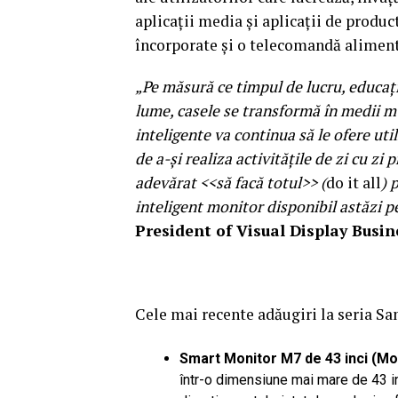
aplicații media și aplicații de produc
încorporate și o telecomandă alimenta
„Pe măsură ce timpul de lucru, educați
lume, casele se transformă în medii 
inteligente va continua să le ofere uti
de a-și realiza activitățile de zi cu z
adevărat
<<
să facă totul>> (
do it all
) 
inteligent monitor disponibil astăzi p
President of Visual Display Busi
Cele mai recente adăugiri la seria 
Smart Monitor M7 de 43 inci (M
într-o dimensiune mai mare de 43 i