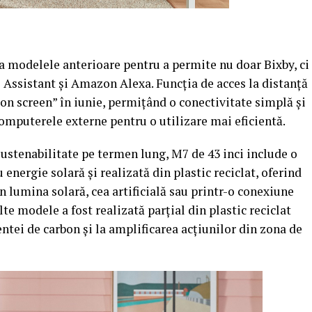
la modelele anterioare pentru a permite nu doar Bixby, ci
e Assistant și Amazon Alexa. Funcția de acces la distanță
 on screen” în iunie, permițând o conectivitate simplă și
computerele externe pentru o utilizare mai eficientă.
stenabilitate pe termen lung, M7 de 43 inci include o
nergie solară și realizată din plastic reciclat, oferind
in lumina solară, cea artificială sau printr-o conexiune
e modele a fost realizată parțial din plastic reciclat
ntei de carbon și la amplificarea acțiunilor din zona de