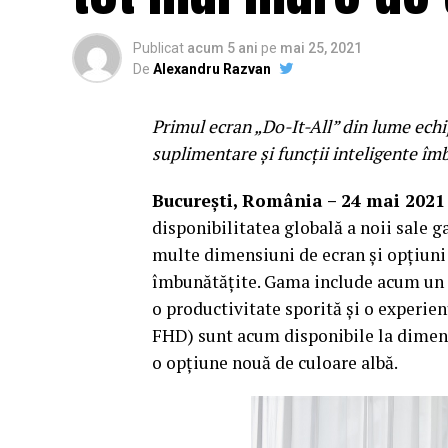
Publicat
acum 5 ani
pe
mai 25, 2021
De
Alexandru Razvan
Primul ecran „Do-It-All” din lume echip
suplimentare și funcții inteligente îm
București, România – 24 mai 2021
disponibilitatea globală a noii sale 
multe dimensiuni de ecran și opțiuni 
îmbunătățite. Gama include acum un 
o productivitate sporită și o experie
FHD) sunt acum disponibile la dimensiu
o opțiune nouă de culoare albă.