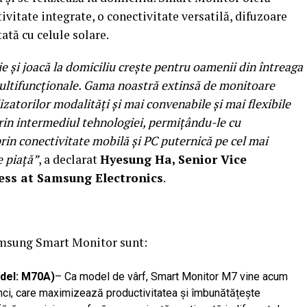
tivitate integrate, o conectivitate versatilă, difuzoare
tă cu celule solare.
e și joacă la domiciliu crește pentru oamenii din întreaga
multifuncționale. Gama noastră extinsă de monitoare
lizatorilor modalități și mai convenabile și mai flexibile
i prin intermediul tehnologiei, permițându-le cu
prin conectivitate mobilă și PC puternică pe cel mai
e piață”
, a declarat
Hyesung Ha,
Senior Vice
ness at Samsung Electronics
.
Samsung Smart Monitor sunt:
odel: M70A)
– Ca model de vârf, Smart Monitor M7 vine acum
nci, care maximizează productivitatea și îmbunătățește