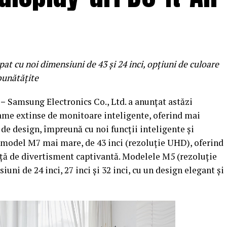
at cu noi dimensiuni de 43 și 24 inci, opțiuni de culoare
bunătățite
 –
Samsung Electronics Co., Ltd. a anunțat astăzi
game extinse de monitoare inteligente, oferind mai
de design, împreună cu noi funcții inteligente și
model M7 mai mare, de 43 inci (rezoluție UHD), oferind
nță de divertisment captivantă. Modelele M5 (rezoluție
ni de 24 inci, 27 inci și 32 inci, cu un design elegant și