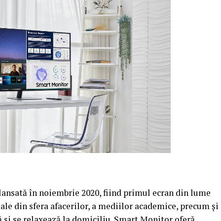
ansată în noiembrie 2020, fiind primul ecran din lume
ale din sfera afacerilor, a mediilor academice, precum și
ță și se relaxează la domiciliu. Smart Monitor oferă