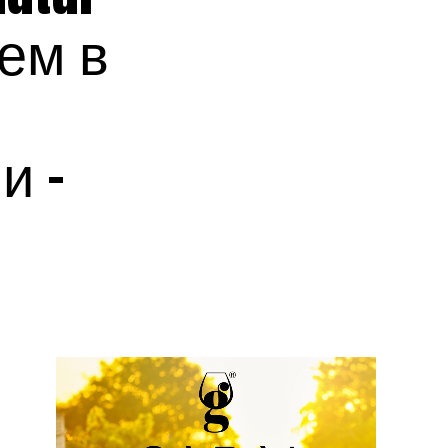
ием в
и –