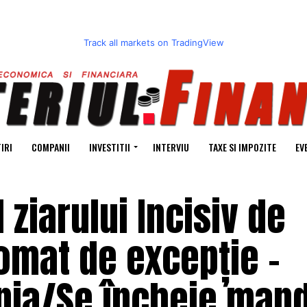
Track all markets on TradingView
IRI
COMPANII
INVESTITII
INTERVIU
TAXE SI IMPOZITE
EV
 ziarului Incisiv de
omat de excepție –
ia/Se încheie mand