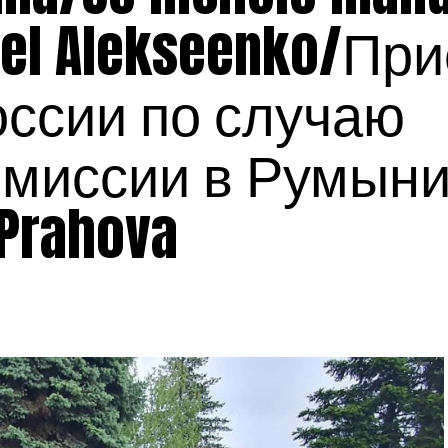
avel Alekseenko/Пр
оссии по случаю
миссии в Румыни
e Prahova