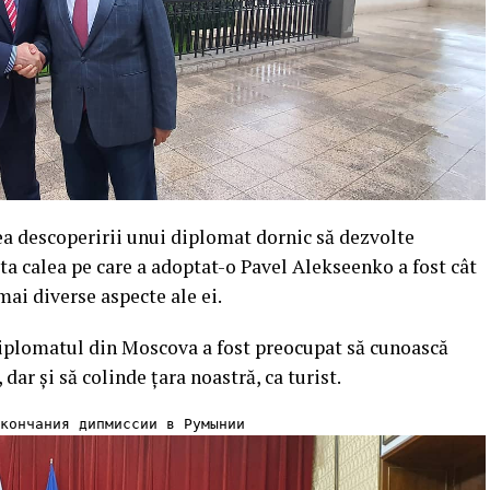
ea descoperirii unui diplomat dornic să dezvolte
ta calea pe care a adoptat-o Pavel Alekseenko a fost cât
mai diverse aspecte ale ei.
iplomatul din Moscova a fost preocupat să cunoască
 dar și să colinde țara noastră, ca turist.
кончания дипмиссии в Румынии