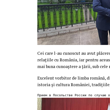
Cei care l-au cunoscut au avut plăcer
relațiile cu România, iar pentru aceas
mai buna cunoaștere a țării, sub cele 
Excelent vorbitor de limba română, d
istoria și cultura României, tradițiile,
Прием в Посольстве России по случаю о