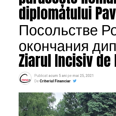
diplomatului P
Посольстве Р
окончания дип
Ziarul Incisiv d
Publicat
acum 5 ani
pe
mai 25, 2021
De
Criteriul Financiar