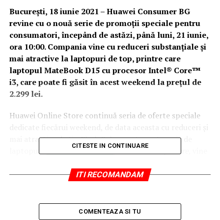
București, 18 iunie 2021 – Huawei Consumer BG
revine cu o nouă serie de promoții speciale pentru
consumatori, începând de astăzi, până luni, 21 iunie,
ora 10:00. Compania vine cu reduceri substanțiale și
mai atractive la laptopuri de top, printre care
laptopul MateBook D15 cu procesor Intel® Core™
i3, care poate fi găsit în acest weekend la prețul de
2.299 lei.
Huawei Online Store continuă seria de oferte speciale
dedicate fiecărui weekend, de data aceasta cu reduceri și
mai atractive de tip Flash Sales pentru categoria de
CITESTE IN CONTINUARE
laptopuri.
Oferta de weekend
,
#WorkFromAywhere
, vine
în întâmpinarea consumatorilor care își doresc
laptopuri performante, ultraportabile și cu un design
ITI RECOMANDAM
atrăgător, pentru a putea lucra de oriunde și oricând,
având parte de un randament ridicat.
COMENTEAZA SI TU
În acest weekend prelungit, laptopul
MateBook D15