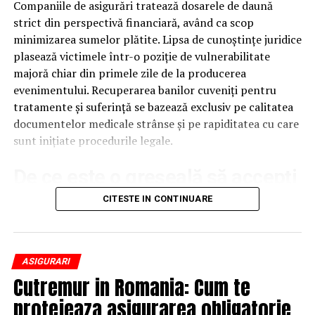
Companiile de asigurări tratează dosarele de daună
mașină de găurit pentru balamale
strict din perspectivă financiară, având ca scop
mașină de rindeluit și tras la grosime
minimizarea sumelor plătite. Lipsa de cunoștințe juridice
freze și mașină de mortezat
plasează victimele într-o poziție de vulnerabilitate
majoră chiar din primele zile de la producerea
scule profesionale de precizie
evenimentului. Recuperarea banilor cuveniți pentru
Această infrastructură ne permite să realizăm
mobilier
tratamente și suferință se bazează exclusiv pe calitatea
la comandă cu finisaje impecabile
, îmbinări precise și
documentelor medicale strânse și pe rapiditatea cu care
rezistență în timp.
sunt inițiate procedurile legale.
​De ce este o greșeală să accepți
Proiectare 3D – vezi mobila
prima ofertă a inspectorilor de
CITESTE IN CONTINUARE
înainte să fie realizată
daune?
Unul dintre cele mai mari avantaje oferite de NCH Mob
este faptul că fiecare client primește
o schiță 3D
După deschiderea dosarului, asigurătorul șoferului
ASIGURARI
detaliată a mobilierului înainte de execuție
.
vinovat va veni rapid cu o
Cutremur in Romania: Cum te
propunere financiară de
despăgubire
. Această sumă este calculată mereu în
protejeaza asigurarea obligatorie
Acest proces îți oferă control total asupra rezultatului
avantajul companiei și acoperă doar o mică parte din