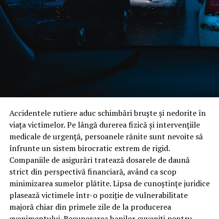
mobilier de calitate superioară
Calitatea mobilierului nu este întâmplătoare. Ea vine din
combinația dintre experiență și echipamente
performante.
În cadrul atelierului NCH Mob folosim utilaje
specializate precum:
circular de formatizat cu masă mobilă
Accidentele rutiere aduc schimbări bruște și nedorite în
viața victimelor. Pe lângă durerea fizică și intervențiile
mașină de aplicat cant
medicale de urgență, persoanele rănite sunt nevoite să
mașină de găurit multiplu
înfrunte un sistem birocratic extrem de rigid.
Companiile de asigurări tratează dosarele de daună
mașină de găurit pentru balamale
strict din perspectivă financiară, având ca scop
mașină de rindeluit și tras la grosime
minimizarea sumelor plătite. Lipsa de cunoștințe juridice
freze și mașină de mortezat
plasează victimele într-o poziție de vulnerabilitate
majoră chiar din primele zile de la producerea
scule profesionale de precizie
evenimentului. Recuperarea banilor cuveniți pentru