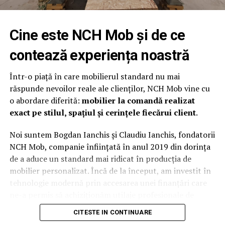
fim in situatia in care trebuie sa platim o suma mare de
bani si nu avem posibilitatea financiara sa o facem.
Cine este
NCH Mob
și de ce
Tocmai de aceea, serviciile de
amanet masini
prestate de
profesionistii de la amanetauto.com, pot reprezenta cea
contează experiența noastră
mai buna si avantajoasa solutie, indiferent de nevoile pe
care le ai. Totul este foarte simplu si rapid, iar toate
Într-o piață în care mobilierul standard nu mai
detaliile iti sunt puse la dispozitie la numai un simplu
răspunde nevoilor reale ale clienților, NCH Mob vine cu
click distanta.
o abordare diferită:
mobilier la comandă realizat
exact pe stilul, spațiul și cerințele fiecărui client
.
ARTICOLE PE ACEIASI TEMA:
Noi suntem Bogdan Ianchis și Claudiu Ianchis, fondatorii
URMATORUL
Samsung introduce gama extinsă de monitoare de
NCH Mob, companie înființată în anul 2019 din dorința
gaming Odyssey cu ecran plat
de a aduce un standard mai ridicat în producția de
mobilier personalizat. Încă de la început, am investit în
NU RATATI
Huawei revine cu un nou val de reduceri disponibile în
tehnologie modernă prin accesarea unei finanțări care
acest weekend pe Huawei Online Store
ne-a permis să achiziționăm utilaje profesionale de
ultimă generație.
CITESTE IN CONTINUARE