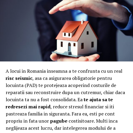
firma de asigurări închide definitiv dosarul de daună.
Dacă apar complicații medicale peste câteva luni sau ai
poți face modificări înainte de producție
nevoie de operații suplimentare, nu vei mai putea
Astfel, eliminăm complet incertitudinea și ne asigurăm
solicita niciun leu în plus. Informarea juridică te ajută să
că produsul final este exact ceea ce îți dorești.
respingi sumele derizorii și să ceri acoperirea integrală a
cheltuielilor pe care le-ai suportat din vina altuia.
Mobilier personalizat adaptat
​Care este rolul experților în
perfect nevoilor tale
evaluarea dosarelor de
A locui in Romania inseamna a te confrunta cu un real
Fiecare proiect este unic. Nu lucrăm cu tipare standard,
accident?
risc seismic
, asa ca asigurarea obligatorie pentru
ci construim fiecare piesă de mobilier în funcție de:
locuinta (PAD) te protejeaza acoperind costurile de
Legislația din România îți oferă dreptul să fii
reparatii sau reconstruire dupa un cutremur, chiar daca
dimensiunile spațiului
reprezentat de specialiști în relația cu firmele de
locuinta ta nu a fost consolidata. Ea
te ajuta sa te
stilul dorit (modern, clasic, minimalist etc.)
asigurări. Un avocat specializat în accidente rutiere sau
redresezi mai rapid
, reduce stresul financiar si iti
o firmă de consultanță cunoaște perfect normele
pastreaza familia in siguranta. Fara ea, esti pe cont
funcționalitate și ergonomie
europene și capcanele ascunse în legea RCA.
propriu in fata unor
pagube
costisitoare. Multi inca
preferințele clientului
neglijeaza acest lucru, dar intelegerea modului de a
Succesul unui dosar depinde de obținerea certificatului