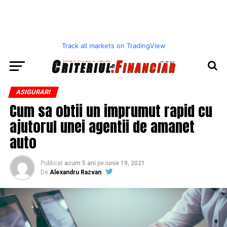
Track all markets on TradingView
ASIGURARI
Cum sa obtii un imprumut rapid cu
ajutorul unei agentii de amanet
auto
Publicat
acum 5 ani
pe
iunie 19, 2021
De
Alexandru Razvan