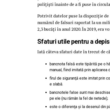
poliţişti înainte de a fi puse în circul
Potrivit datelor puse la dispoziţie d
numărul de falsuri raportat la un mili
2,3 bucăţi în anul 2020. În 2019, era v
Sfaturi utile pentru a depi
Iată câteva sfaturi date în trecut de c
bancnota falsă este tipărită pe o hâ
manual, fiind imitată prin aplicarea 
firul de siguranţă este imitat prin c
e slabă.
bancnotele false sunt mai deschis
pe ele (nu rămân la fel de netede);
este o diferenţa şi la desenul din 