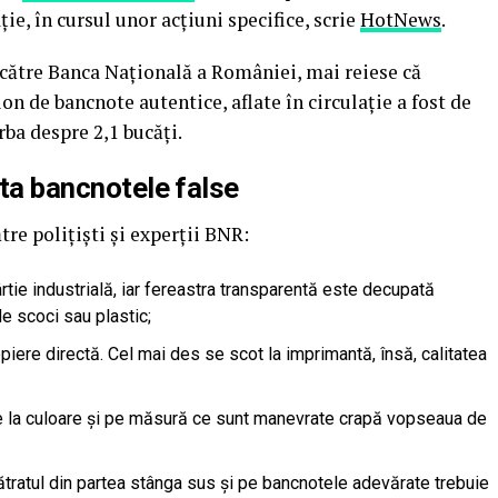
aţie, în cursul unor acţiuni specifice, scrie
HotNews
.
e către Banca Naţională a României, mai reiese că
on de bancnote autentice, aflate în circulaţie a fost de
orba despre 2,1 bucăţi.
sta bancnotele false
ătre poliţişti şi experţii BNR:
rtie industrială, iar fereastra transparentă este decupată
de scoci sau plastic;
opiere directă. Cel mai des se scot la imprimantă, însă, calitatea
e la culoare şi pe măsură ce sunt manevrate crapă vopseaua de
pătratul din partea stânga sus şi pe bancnotele adevărate trebuie