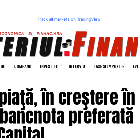
Track all markets on TradingView
IRI
COMPANII
INVESTITII
INTERVIU
TAXE SI IMPOZITE
EV
 piaţă, în creştere în
 bancnota preferată
 Capital