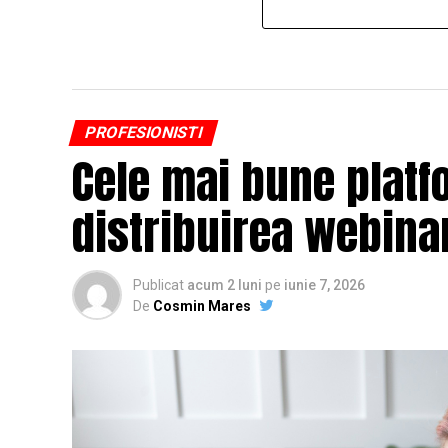
PROFESIONISTI
Cele mai bune platf
distribuirea webinar
Publicat
acum 2 luni
pe
iunie 7, 2026
De
Cosmin Mares