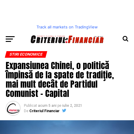
Track all markets on TradingView
STIRI ECONOMICE
Expansiunea Chinei, o politică
împinsă de la spate de tradiţie,
mai mult decât de Partidul
Comunist – Capital
Publicat
acum 5 ani
pe
iulie 2, 2021
De
Criteriul Financiar