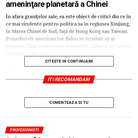
ameninţare planetară a Chinei
În afara graniţelor sale, ea este obiect de critici din ce în
ce mai virulente pentru politica sa în regiunea Xinjiang,
în Marea Chinei de Sud, faţă de Hong Kong sau Taiwan.
Preşedintele american Joe Biden se străduie să-şi
unească aliaţii contra unei ameninţări chineze pe care o
consideră planetară.
CITESTE IN CONTINUARE
Miercuri, în deschiderea celui de-al 19-lea Congres al
PCC, preşedintele chinez,
Xi Jinping
, a prezentat un
ITI RECOMANDAM
tablou al unei Chine “socialiste moderne” care “va urca
pe primul loc în lume” până în 2049, data centenarului
Republicii populare.
COMENTEAZA SI TU
Transformată radical de patru decenii de reforme
economice, China de astăzi nu mai are multe în comun
cu cea a lui Mao, dar urmăreşte cu toate acestea aceleaşi
PROFESIONISTI
scopuri
expansioniste
, fără ca acest lucru să fie totuşi