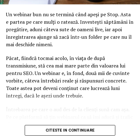
France 24:
Cum a făcut Partidul comunist chinez să
Un webinar bun nu se termină când apeși pe Stop. Asta
evolueze strategia expansionistă a Beijingului de 100 de
e partea pe care mulți o ratează. Investești săptămâni în
ani?
pregătire, aduni câteva sute de oameni live, iar apoi
înregistrarea ajunge să zacă într-un folder pe care nu îl
Jean-Vincent Brisset:
Nu este nimic nou în
mai deschide nimeni.
revendicările teritoriale ale Chinei: ele merg mult
dincolo de Marea Chinei de Sud şi cuprind tot Extremul
Păcat, fiindcă tocmai acolo, în viața de după
Orient sovietic… Aceste revendicări erau deja în
transmisiune, stă cea mai mare parte din valoarea lui
manualele şcolare de la începutul erei Mao.
pentru SEO. Un webinar e, în fond, două mii de cuvinte
vorbite, câteva întrebări reale și răspunsuri concrete.
Partidul comunist este o dinastie ca celelalte sub multe
Toate astea pot deveni conținut care lucrează luni
aspecte. Xi Jinping se comportă ca un împărat chinez
întregi, dacă le așezi unde trebuie.
clasic, doar că acum China dispune de o putere la nivel
internaţional care îi permite să-şi sprijine revendicările
Întrebarea pe care o aud des de la clienți sună cam așa.
teritoriale care, încă o dată, nu au nimic nou şi sunt
Pe ce platformă să țin webinarul ca să îmi aducă și trafic
prezente în trecutul Chinei.
din Google, nu doar lead-uri pe moment? Răspunsul
CITESTE IN CONTINUARE
scurt e că platforma contează, dar nu în felul în care
Nu este un fapt al Partidului comunist, este chinezesc, şi
cred ei.