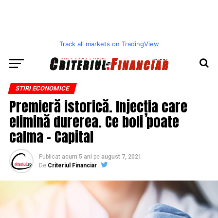
Track all markets on TradingView
STIRI ECONOMICE
Premieră istorică. Injecția care
elimină durerea. Ce boli poate
calma – Capital
Publicat
acum 5 ani
pe
august 7, 2021
De
Criteriul Financiar