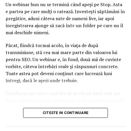
Un webinar bun nu se termină când apeși pe Stop. Asta
Astfel de imagini nu-și pot avea nicio justificare! Nu
e partea pe care mulți o ratează. Investești săptămâni în
există așa ceva! – Capital
pregătire, aduni câteva sute de oameni live, iar apoi
NU RATATI
înregistrarea ajunge să zacă într-un folder pe care nu îl
Mihaela Rădulescu a spus adevărul! Cum a ajuns să
mai deschide nimeni.
divorţeze. Greşeala imensă a vedetei – Capital
Păcat, fiindcă tocmai acolo, în viața de după
transmisiune, stă cea mai mare parte din valoarea lui
pentru SEO. Un webinar e, în fond, două mii de cuvinte
vorbite, câteva întrebări reale și răspunsuri concrete.
Toate astea pot deveni conținut care lucrează luni
întregi, dacă le așezi unde trebuie.
Întrebarea pe care o aud des de la clienți sună cam așa.
Pe ce platformă să țin webinarul ca să îmi aducă și trafic
din Google, nu doar lead-uri pe moment? Răspunsul
CITESTE IN CONTINUARE
scurt e că platforma contează, dar nu în felul în care
cred ei.