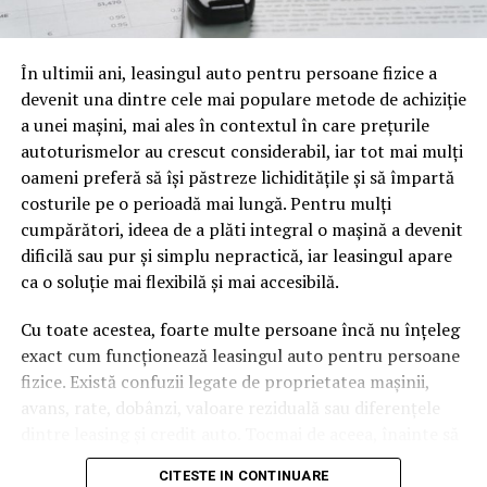
oamenii cu adevărat. Dacă transcrierea ajunge pe o
pagină de pe site-ul tău, ai dintr-odată două mii de
În ultimii ani, leasingul auto pentru persoane fizice a
cuvinte tematice, scrise exact în limbajul în care se
devenit una dintre cele mai populare metode de achiziție
caută.
a unei mașini, mai ales în contextul în care prețurile
Apoi vine partea de comportament. O pagină pe care
autoturismelor au crescut considerabil, iar tot mai mulți
vizitatorii stau zece, cincisprezece minute ca să
oameni preferă să își păstreze lichiditățile și să împartă
urmărească replay-ul trimite un semnal greu de ignorat.
costurile pe o perioadă mai lungă. Pentru mulți
Google nu îți măsoară direct satisfacția, însă timpul
cumpărători, ideea de a plăti integral o mașină a devenit
petrecut, scrollul și revenirile spun ceva despre cât de
dificilă sau pur și simplu nepractică, iar leasingul apare
util e materialul.
ca o soluție mai flexibilă și mai accesibilă.
Și mai e ceva ce se uită ușor. Un webinar reușit atrage
Cu toate acestea, foarte multe persoane încă nu înțeleg
linkuri aproape de la sine. Cineva îl menționează într-un
exact cum funcționează leasingul auto pentru persoane
newsletter, altcineva îl citează într-un articol, un
fizice. Există confuzii legate de proprietatea mașinii,
partener îl trimite în comunitatea lui. Fiecare astfel de
avans, rate, dobânzi, valoare reziduală sau diferențele
mențiune e o cărămidă pusă la autoritatea domeniului
dintre leasing și credit auto. Tocmai de aceea, înainte să
tău, iar autoritatea e moneda forte în SEO.
semnezi orice contract, este important să înțelegi clar
CITESTE IN CONTINUARE
mecanismul acestui tip de finanțare și să știi la ce să fii